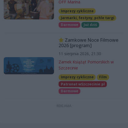
OFF Marina
Imprezy cykliczne
Jarmarki, festyny, pchle targi
Darmowe
Już dziś
Zamkowe Noce Filmowe
2026 [program]
11 sierpnia 2026, 21:30
Zamek Książąt Pomorskich w
Szczecinie
Imprezy cykliczne
Film
Patronat wSzczecinie.pl
Darmowe