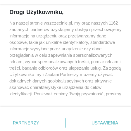
Reklama
Jarmarki, festyny, pchle
Drogi Użytkowniku,
targi
Redakcja
Wernisaże
Specjalny koncert z okazji
Na naszej stronie wszczecinie.pl, my oraz naszych 1162
20. urodzin portalu
zaufanych partnerów uzyskujemy dostęp i przechowujemy
Więcej
wSzczecinie.pl
informacje na urządzeniu oraz przetwarzamy dane
osobowe, takie jak unikalne identyfikatory, standardowe
Regulamin konkursów
informacje wysyłane przez urządzenie czy dane
śniadaniówka "Hej
przeglądania w celu zapewniania spersonalizowanych
Szczecin! Jest piątek!"
reklam, wybór spersonalizowanych treści, pomiar reklam i
treści, badanie odbiorców oraz ulepszanie usług. Za zgodą
Użytkownika my i Zaufani Partnerzy możemy używać
dokładnych danych geolokalizacyjnych oraz aktywnie
Partnerzy
skanować charakterystykę urządzenia do celów
Praca Szczecin
identyfikacji. Ponieważ cenimy Twoją prywatność, prosimy
o zgodę na korzystanie z tych technologii poprzez
the:protocol
kliknięcie „Akceptuję”. Zgoda jest dobrowolna i zawsze
POZASzczecin.pl
możesz ją zmienić/wycofać klikając przycisk ustawień
prywatności znajdujący się w lewym dolnym rogu strony
PARTNERZY
USTAWIENIA
. Niektóre rodzaje przetwarzania danych nie wymagają