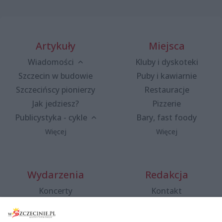
Artykuły
Miejsca
Wiadomości
Kluby i dyskoteki
Szczecin w budowie
Puby i kawiarnie
Szczecińscy pionierzy
Restauracje
Jak jedziesz?
Pizzerie
Publicystyka - cykle
Bary, fast foody
Więcej
Więcej
Wydarzenia
Redakcja
Koncerty
Kontakt
Warsztaty
Regulamin i polityka
prywatności
Spacery i oprowadzania