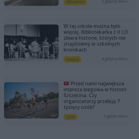
2 godziny temu
Aktualności
W tej szkole można było
więcej. Bibliotekarka z II LO
zbiera historie, których nie
znajdziemy w szkolnych
kronikach
4 godziny temu
Historia
Przed nami największa
impreza biegowa w historii
Szczecina. Czy
organizatorzy przebiją 7
tysięcy osób?
5 godzin temu
Sport