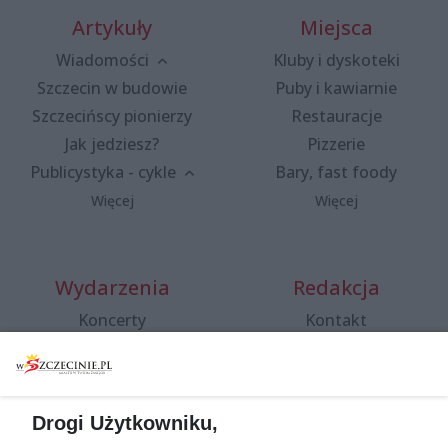
Artykuły
Miejsca
Wiadomości
Kluby i dyskoteki
Szczecin w budowie
Puby i kawiarnie
Szczecińscy pionierzy
Restauracje
Jak jedziesz?
Pizzerie
Publicystyka - cykle
Bary, fast foody
Więcej
Więcej
Wydarzenia
Redakcja
Koncerty
Kontakt
Warsztaty
Regulamin i polityka
prywatności
Spacery i oprowadzania
Reklama
Jarmarki, festyny, pchle
Drogi Użytkowniku,
targi
Redakcja