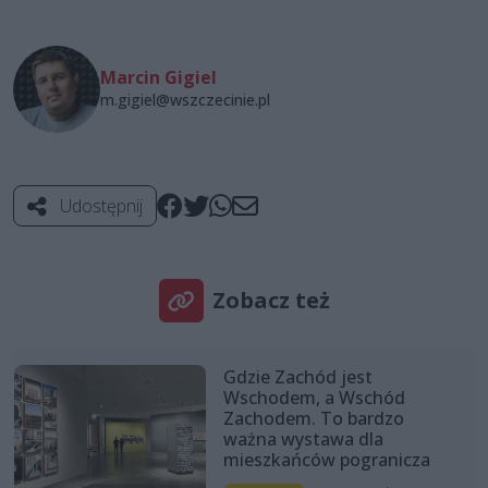
Marcin Gigiel
m.gigiel@wszczecinie.pl
Udostępnij
Zobacz też
Gdzie Zachód jest
Wschodem, a Wschód
Zachodem. To bardzo
ważna wystawa dla
mieszkańców pogranicza