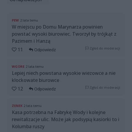
PEW
2 lata temu
W miejscu po Domu Marynarza powinien
powstać wysoki biurowiec. Tworzył by trójkąt z
Pazimem i Hanzą
Zgłoś do moderacji
11
Odpowiedz
WGORE
2 lata temu
Lepiej niech powstana wysokie wiezowce a nie
klockowate biurowce
Zgłoś do moderacji
12
Odpowiedz
ZENEK
2 lata temu
Kasa potrzebna na Fabrykę Wody i kolejne
rewitalizacje ulic. Może jak podsypią kasiorki to i
Kolumba ruszy