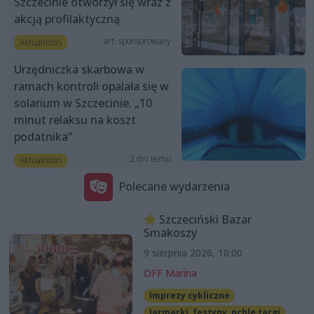
Szczecinie otworzył się wraz z
akcją profilaktyczną
art. sponsorowany
Aktualności
Urzędniczka skarbowa w
ramach kontroli opalała się w
solarium w Szczecinie. „10
minut relaksu na koszt
podatnika”
2 dni temu
Aktualności
Polecane wydarzenia
Szczeciński Bazar
Smakoszy
9 sierpnia 2026, 10:00
OFF Marina
Imprezy cykliczne
Jarmarki, festyny, pchle targi