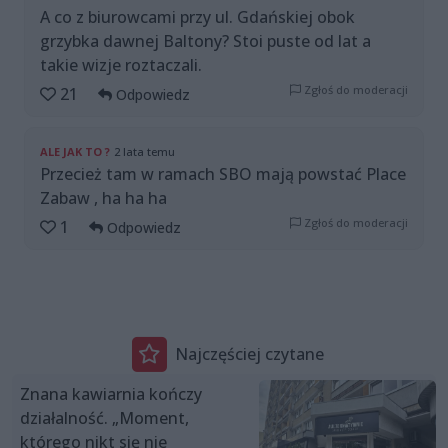
A co z biurowcami przy ul. Gdańskiej obok
grzybka dawnej Baltony? Stoi puste od lat a
takie wizje roztaczali.
Zgłoś do moderacji
21
Odpowiedz
ALE JAK TO ?
2 lata temu
Przecież tam w ramach SBO mają powstać Place
Zabaw , ha ha ha
Zgłoś do moderacji
1
Odpowiedz
Najczęściej czytane
Znana kawiarnia kończy
działalność. „Moment,
którego nikt się nie