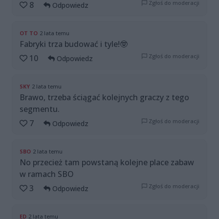
Zgłoś do moderacji
8
Odpowiedz
OT TO
2 lata temu
Fabryki trza budować i tyle!🤓
Zgłoś do moderacji
10
Odpowiedz
SKY
2 lata temu
Brawo, trzeba ściągać kolejnych graczy z tego
segmentu.
Zgłoś do moderacji
7
Odpowiedz
SBO
2 lata temu
No przecież tam powstaną kolejne place zabaw
w ramach SBO
Zgłoś do moderacji
3
Odpowiedz
ED
2 lata temu