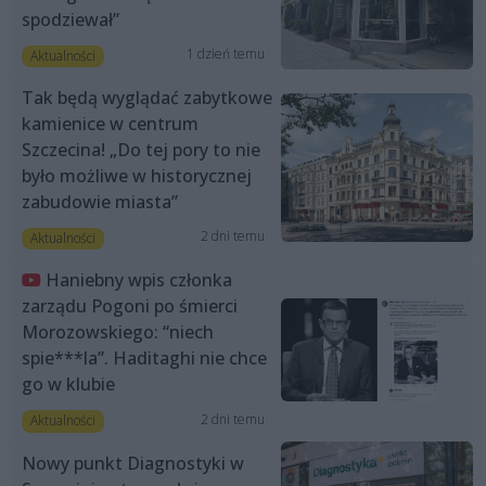
spodziewał”
1 dzień temu
Aktualności
Tak będą wyglądać zabytkowe
kamienice w centrum
Szczecina! „Do tej pory to nie
było możliwe w historycznej
zabudowie miasta”
2 dni temu
Aktualności
Haniebny wpis członka
zarządu Pogoni po śmierci
Morozowskiego: “niech
spie***la”. Haditaghi nie chce
go w klubie
2 dni temu
Aktualności
Nowy punkt Diagnostyki w