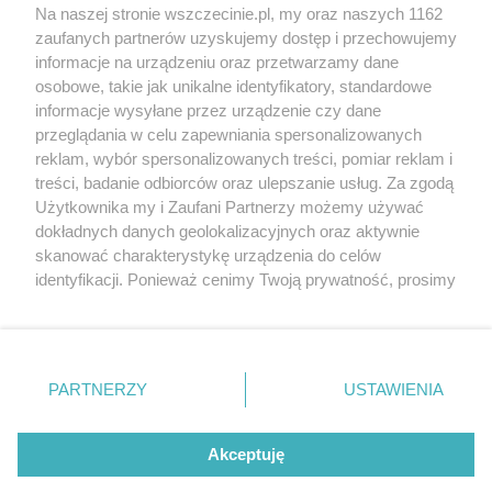
Wernisaże
Specjalny koncert z okazji
Na naszej stronie wszczecinie.pl, my oraz naszych 1162
20. urodzin portalu
zaufanych partnerów uzyskujemy dostęp i przechowujemy
Więcej
wSzczecinie.pl
informacje na urządzeniu oraz przetwarzamy dane
osobowe, takie jak unikalne identyfikatory, standardowe
Regulamin konkursów
informacje wysyłane przez urządzenie czy dane
śniadaniówka "Hej
przeglądania w celu zapewniania spersonalizowanych
Szczecin! Jest piątek!"
reklam, wybór spersonalizowanych treści, pomiar reklam i
treści, badanie odbiorców oraz ulepszanie usług. Za zgodą
Użytkownika my i Zaufani Partnerzy możemy używać
dokładnych danych geolokalizacyjnych oraz aktywnie
Partnerzy
skanować charakterystykę urządzenia do celów
Praca Szczecin
identyfikacji. Ponieważ cenimy Twoją prywatność, prosimy
o zgodę na korzystanie z tych technologii poprzez
the:protocol
kliknięcie „Akceptuję”. Zgoda jest dobrowolna i zawsze
POZASzczecin.pl
możesz ją zmienić/wycofać klikając przycisk ustawień
prywatności znajdujący się w lewym dolnym rogu strony
PARTNERZY
USTAWIENIA
. Niektóre rodzaje przetwarzania danych nie wymagają
zgody użytkownika, ale masz prawo sprzeciwić się
© 2026 wSzczecinie.pl
takiemu przetwarzaniu. Preferencje będą miały
Akceptuję
Created by GOD
zastosowania tylko na tej witrynie.