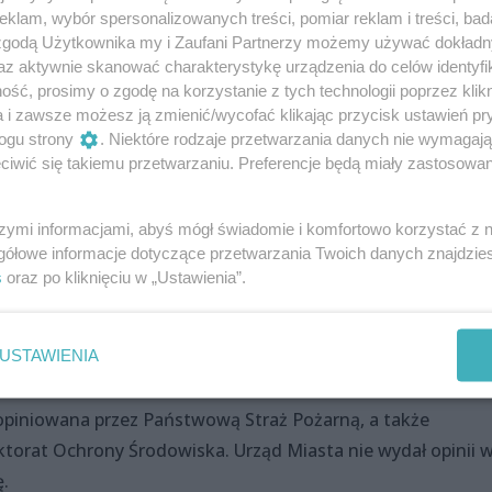
klam, wybór spersonalizowanych treści, pomiar reklam i treści, bad
 zgodą Użytkownika my i Zaufani Partnerzy możemy używać dokład
az aktywnie skanować charakterystykę urządzenia do celów identyfi
ść, prosimy o zgodę na korzystanie z tych technologii poprzez klikn
a i zawsze możesz ją zmienić/wycofać klikając przycisk ustawień pr
ogu strony
. Niektóre rodzaje przetwarzania danych nie wymagaj
iwić się takiemu przetwarzaniu. Preferencje będą miały zastosowania
szymi informacjami, abyś mógł świadomie i komfortowo korzystać z
gółowe informacje dotyczące przetwarzania Twoich danych znajdzi
s
oraz po kliknięciu w „Ustawienia”.
USTAWIENIA
opiniowana przez Państwową Straż Pożarną, a także
orat Ochrony Środowiska. Urząd Miasta nie wydał opinii 
.