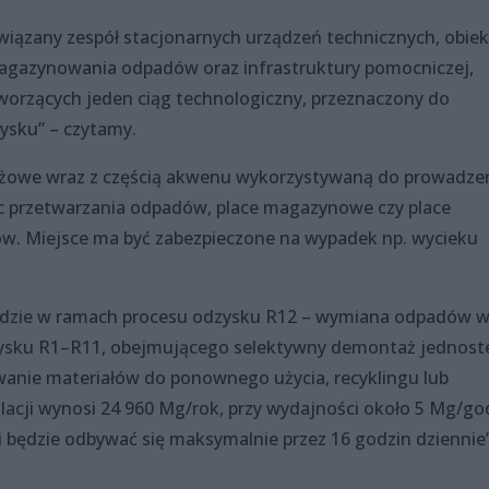
owiązany zespół stacjonarnych urządzeń technicznych, obie
magazynowania odpadów oraz infrastruktury pomocniczej,
worzących jeden ciąg technologiczny, przeznaczony do
ysku” – czytamy.
ażowe wraz z częścią akwenu wykorzystywaną do prowadze
c przetwarzania odpadów, place magazynowe czy place
. Miejsce ma być zabezpieczone na wypadek np. wycieku
ędzie w ramach procesu odzysku R12 – wymiana odpadów 
zysku R1–R11, obejmującego selektywny demontaż jednost
wanie materiałów do ponownego użycia, recyklingu lub
acji wynosi 24 960 Mg/rok, przy wydajności około 5 Mg/god
ji będzie odbywać się maksymalnie przez 16 godzin dziennie