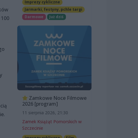
Imprezy cykliczne
tków
Jarmarki, festyny, pchle targi
Darmowe
Już dziś
 100
go
y
Zamkowe Noce Filmowe
2026 [program]
cią
11 sierpnia 2026, 21:30
ie.
Zamek Książąt Pomorskich w
Szczecinie
Imprezy cykliczne
Film