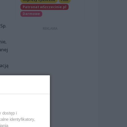
Patronat wSzczecinie.pl
Darmowe
Sp.
ie,
anej
acją
 dostęp i
lne identyfikatory,
iania