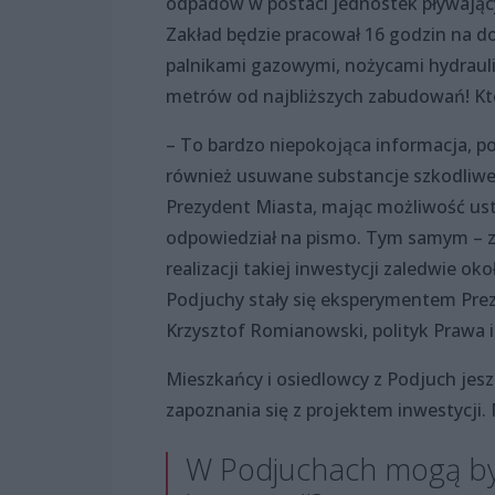
odpadów w postaci jednostek pływający
Zakład będzie pracował 16 godzin na do
palnikami gazowymi, nożycami hydraulic
metrów od najbliższych zabudowań! Któ
– To bardzo niepokojąca informacja, po
również usuwane substancje szkodliwe 
Prezydent Miasta, mając możliwość ust
odpowiedział na pismo. Tym samym – z
realizacji takiej inwestycji zaledwie
Podjuchy stały się eksperymentem Prezy
Krzysztof Romianowski, polityk Prawa i
Mieszkańcy i osiedlowcy z Podjuch jes
zapoznania się z projektem inwestycji. 
W Podjuchach mogą być