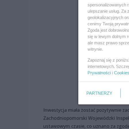
spersonalizowanych re
ulepszanie usług. Za
geolokalizacyjnych or
cenimy Twoją prywatno
Zgoda jest dobrowoln
się w lewym dolnym r
ale masz prawo sprzec
witrynie.
Zapoznaj się z poniż
internetowych. Szcze
Prywatności
i
Cookie
PARTNERZY
Inwestycja miała zostać pozytywnie za
Zachodniopomorski Wojewódzki Inspekt
ustawowym czasie, co uznano za zgodę