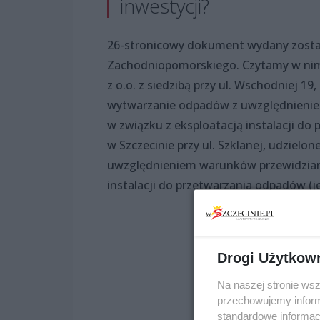
inwestycji?
26-stronicowy dokument wydany zosta
Zachodniopomorskiego. Czytamy w nim,
z o.o. z siedzibą przy ul. Wschodniej 1
wytwarzanie odpadów z uwzględnieniem
w związku z eksploatacją instalacji do
w Szczecinie przy ul. Szklanej, udziel
uwzględnieniem warunków przewidziany
instalacji do przetwarzania odpadów (j
Drogi Użytkow
Na naszej stronie ws
przechowujemy informa
standardowe informac