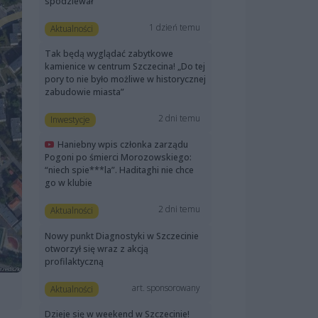
spodziewał”
1 dzień temu
Aktualności
Tak będą wyglądać zabytkowe
kamienice w centrum Szczecina! „Do tej
pory to nie było możliwe w historycznej
zabudowie miasta”
2 dni temu
Inwestycje
Haniebny wpis członka zarządu
Pogoni po śmierci Morozowskiego:
“niech spie***la”. Haditaghi nie chce
go w klubie
2 dni temu
Aktualności
Nowy punkt Diagnostyki w Szczecinie
otworzył się wraz z akcją
profilaktyczną
art. sponsorowany
Aktualności
Dzieje się w weekend w Szczecinie!