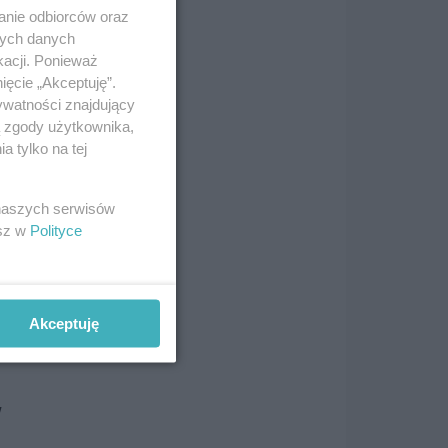
anie odbiorców oraz
nych danych
kacji. Ponieważ
ięcie „Akceptuję”.
ywatności znajdujący
ą zgody użytkownika,
 tylko na tej
 naszych serwisów
esz w
Polityce
Akceptuję
w