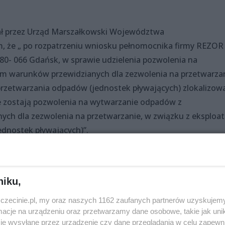
ł przez Urząd Marszałkowski Województwa
 że „ po rozpatrzeniu wniosku pełnomocnika firmy REZOR 
9, 80- 066 Gdańsk, w sprawie udzielenia pozwolenia na
 warunków przewidzianych dla zezwolenia na przetwarzan
 przetwarzania odpadów (jednostek pływających) zlokalizow
one zostają pozwolenia na wytwarzanie odpadów z
ch dla zezwolenia na przetwarzanie, w związku z eksploat
ednostek pływających)”.
niku,
zczecinie.pl, my oraz naszych 1162 zaufanych partnerów uzyskujemy
cje na urządzeniu oraz przetwarzamy dane osobowe, takie jak unika
je wysyłane przez urządzenie czy dane przeglądania w celu zapewn