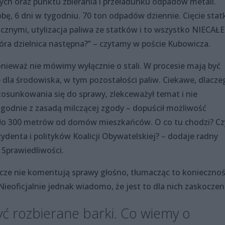
ch oraz punktu zbierania i przeładunku odpadów metali.
bę, 6 dni w tygodniu. 70 ton odpadów dziennie. Cięcie sta
znymi, utylizacja paliwa ze statków i to wszystko NIECAŁE
ra dzielnica następna?” – czytamy w poście Kubowicza.
nieważ nie mówimy wyłącznie o stali. W procesie mają być
dla środowiska, w tym pozostałości paliw. Ciekawe, dlacze
osunkowania się do sprawy, zlekceważył temat i nie
godnie z zasadą milczącej zgody – dopuścił możliwość
 około 300 metrów od domów mieszkańców. O co tu chodzi? Cz
denta i polityków Koalicji Obywatelskiej? – dodaje radny
 Sprawiedliwości.
zcze nie komentują sprawy głośno, tłumacząc to koniecznoś
Nieoficjalnie jednak wiadomo, że jest to dla nich zaskoczen
 rozbierane barki. Co wiemy o