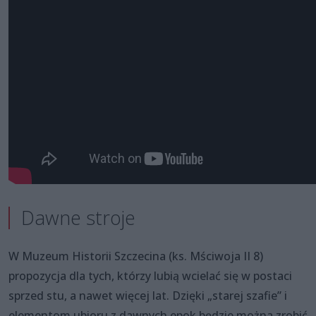
Dawne stroje
W Muzeum Historii Szczecina (ks. Mściwoja II 8)
propozycja dla tych, którzy lubią wcielać się w postaci
sprzed stu, a nawet więcej lat. Dzięki „starej szafie” i
elementom ubioru z dawnych epok będzie można zrobić