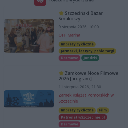
Szczeciński Bazar
Smakoszy
9 sierpnia 2026, 10:00
OFF Marina
Imprezy cykliczne
Jarmarki, festyny, pchle targi
Darmowe
Już dziś
Zamkowe Noce Filmowe
2026 [program]
11 sierpnia 2026, 21:30
Zamek Książąt Pomorskich w
Szczecinie
Imprezy cykliczne
Film
Patronat wSzczecinie.pl
Darmowe