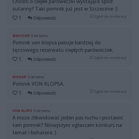
Chodzi o ciepłe paróweczki wystające spod
sutanny? Taki pomnik już jest w Szczecinie :)
Zgłoś do moderacji
1
Odpowiedz
@MOGAR
5 lat temu
Pomnik von klopsa pasuje bardziej do
tęczowego rezerwatu ciepłych paróweczek.
Zgłoś do moderacji
1
Odpowiedz
MOGAR
5 lat temu
Pomnik VON KLOPSA.
Zgłoś do moderacji
1
Odpowiedz
VON KLOPS
5 lat temu
A może zlikwidować jeden pas ruchu i postawić
tam pomnik? Niniejszym ogłaszam konkurs na
temat i bohatera :)