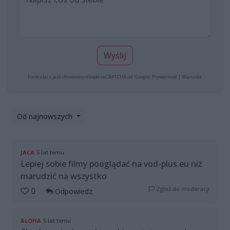
Wyślij
Formularz jest chroniony dzięki reCAPTCHA od Google:
Prywatność
|
Warunki
.
Od najnowszych
JACA
5 lat temu
Lepiej sobie filmy pooglądać na vod-plus.eu niż
marudzić na wszystko
Zgłoś do moderacji
0
Odpowiedz
ALOHA
5 lat temu