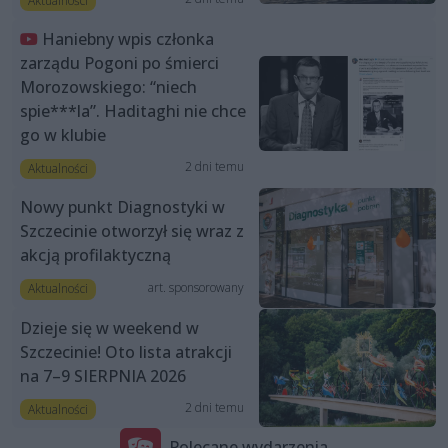
Aktualności
Haniebny wpis członka
zarządu Pogoni po śmierci
Morozowskiego: “niech
spie***la”. Haditaghi nie chce
go w klubie
2 dni temu
Aktualności
Nowy punkt Diagnostyki w
Szczecinie otworzył się wraz z
akcją profilaktyczną
art. sponsorowany
Aktualności
Dzieje się w weekend w
Szczecinie! Oto lista atrakcji
na 7–9 SIERPNIA 2026
2 dni temu
Aktualności
Polecane wydarzenia