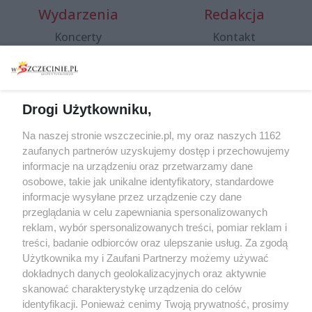
Wydarzenia
Redakcja
Koncerty
Kontakt
Warsztaty
Regulamin i polityka
prywatności
Spacery i oprowadzania
Reklama
Jarmarki, festyny, pchle
Drogi Użytkowniku,
targi
Redakcja
Wernisaże
Specjalny koncert z okazji
Na naszej stronie wszczecinie.pl, my oraz naszych 1162
20. urodzin portalu
zaufanych partnerów uzyskujemy dostęp i przechowujemy
Więcej
wSzczecinie.pl
informacje na urządzeniu oraz przetwarzamy dane
osobowe, takie jak unikalne identyfikatory, standardowe
Regulamin konkursów
informacje wysyłane przez urządzenie czy dane
śniadaniówka "Hej
przeglądania w celu zapewniania spersonalizowanych
Szczecin! Jest piątek!"
reklam, wybór spersonalizowanych treści, pomiar reklam i
treści, badanie odbiorców oraz ulepszanie usług. Za zgodą
Użytkownika my i Zaufani Partnerzy możemy używać
dokładnych danych geolokalizacyjnych oraz aktywnie
Partnerzy
skanować charakterystykę urządzenia do celów
Praca Szczecin
identyfikacji. Ponieważ cenimy Twoją prywatność, prosimy