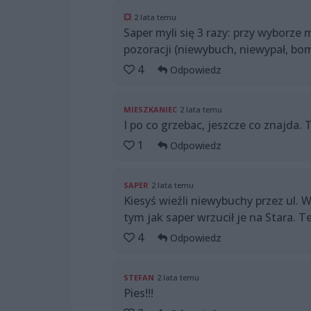
💥
2 lata temu
Saper myli się 3 razy: przy wyborze 
pozoracji (niewybuch, niewypał, bomb
4
Odpowiedz
MIESZKANIEC
2 lata temu
I po co grzebac, jeszcze co znajda.
1
Odpowiedz
SAPER
2 lata temu
Kiesyś wieźli niewybuchy przez ul.
tym jak saper wrzucił je na Stara. 
4
Odpowiedz
STEFAN
2 lata temu
Pies!!!