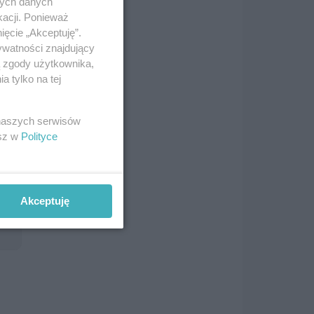
nych danych
kacji. Ponieważ
ięcie „Akceptuję”.
ywatności znajdujący
ą zgody użytkownika,
 tylko na tej
 naszych serwisów
esz w
Polityce
Akceptuję