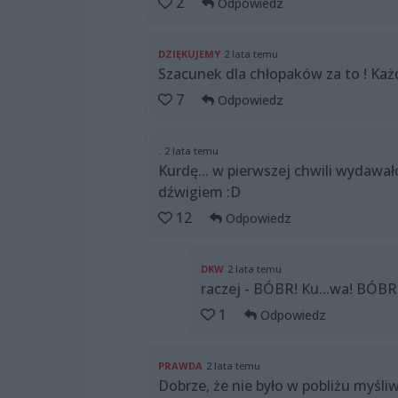
2
Odpowiedz
DZIĘKUJEMY
2 lata temu
Szacunek dla chłopaków za to ! Ka
7
Odpowiedz
.
2 lata temu
Kurdę... w pierwszej chwili wydawał
dźwigiem :D
12
Odpowiedz
DKW
2 lata temu
raczej - BÓBR! Ku...wa! BÓBR! 
1
Odpowiedz
PRAWDA
2 lata temu
Dobrze, że nie było w pobliżu myśliw