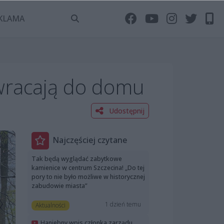
KLAMA
 wracają do domu
Udostępnij
Najczęściej czytane
Tak będą wyglądać zabytkowe
kamienice w centrum Szczecina! „Do tej
pory to nie było możliwe w historycznej
zabudowie miasta”
1 dzień temu
Aktualności
Haniebny wpis członka zarządu