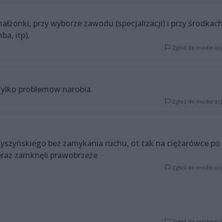
małżonki, przy wyborze zawodu (specjalizacji) i przy środkac
a, itp).
Zgłoś do moderacj
 Tylko problemow narobia.
Zgłoś do moderacj
 Wyszyńskiego bez zamykania ruchu, ot tak na ciężarówce po
Teraz zamknęli prawobrzeże
Zgłoś do moderacj
Zgłoś do moderacj