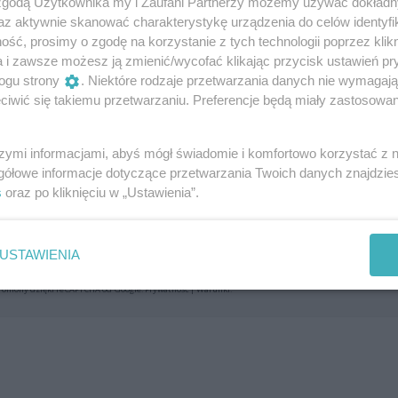
 zgodą Użytkownika my i Zaufani Partnerzy możemy używać dokład
az aktywnie skanować charakterystykę urządzenia do celów identyfi
ść, prosimy o zgodę na korzystanie z tych technologii poprzez klikn
a i zawsze możesz ją zmienić/wycofać klikając przycisk ustawień pr
Dodaj swoją opinię
ogu strony
. Niektóre rodzaje przetwarzania danych nie wymagaj
iwić się takiemu przetwarzaniu. Preferencje będą miały zastosowania
szymi informacjami, abyś mógł świadomie i komfortowo korzystać z
gółowe informacje dotyczące przetwarzania Twoich danych znajdzi
s
oraz po kliknięciu w „Ustawienia”.
Wyślij
USTAWIENIA
roniony dzięki reCAPTCHA od Google:
Prywatność
|
Warunki
.