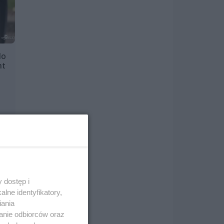
do
nt
mu
 dostęp i
lne identyfikatory,
iania
anie odbiorców oraz