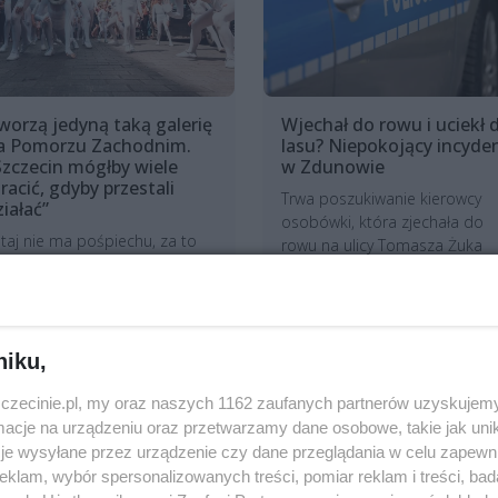
worzą jedyną taką galerię
Wjechał do rowu i uciekł 
a Pomorzu Zachodnim.
lasu? Niepokojący incyde
Szczecin mógłby wiele
w Zdunowie
tracić, gdyby przestali
Trwa poszukiwanie kierowcy
ziałać”
osobówki, która zjechała do
taj nie ma pośpiechu, za to
rowu na ulicy Tomasza Żuka
st mnóstwo twórczej
przy dojeździe do szpitala w
zestrzeni. Nie ma nic z
Zdunowie. Świadkowi...
astiku, tylko same rękodzieła.
19 godzin te
Komunikacja
raca z dziećmi da...
niku,
7 godzin temu
ktualności
zczecinie.pl, my oraz naszych 1162 zaufanych partnerów uzyskujemy
cje na urządzeniu oraz przetwarzamy dane osobowe, takie jak unika
je wysyłane przez urządzenie czy dane przeglądania w celu zapewn
klam, wybór spersonalizowanych treści, pomiar reklam i treści, bad