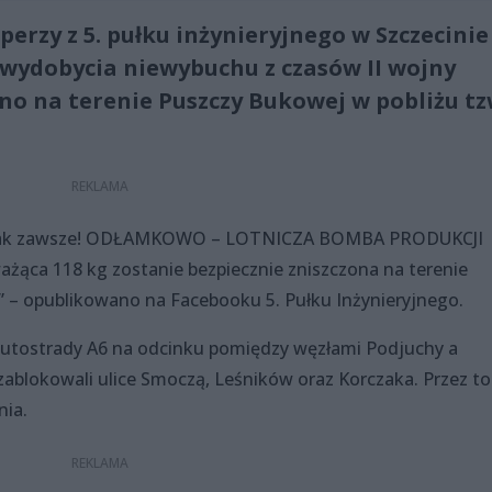
erzy z 5. pułku inżynieryjnego w Szczecinie
 wydobycia niewybuchu z czasów II wojny
no na terenie Puszczy Bukowej w pobliżu tz
 się jak zawsze! ODŁAMKOWO – LOTNICZA BOMBA PRODUKCJI
ąca 118 kg zostanie bezpiecznie zniszczona na terenie
– opublikowano na Facebooku 5. Pułku Inżynieryjnego.
autostrady A6 na odcinku pomiędzy węzłami Podjuchy a
ablokowali ulice Smoczą, Leśników oraz Korczaka. Przez to
nia.