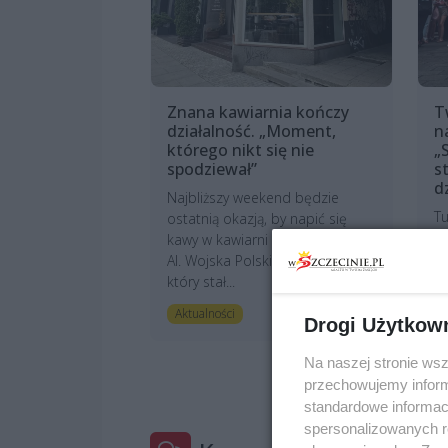
Znana kawiarnia kończy
T
działalność. „Moment,
n
którego nikt się nie
„
spodziewał”
s
d
Najbliższy weekend będzie
Tu
ostatnią okazją, by napić się
je
kawy w kawiarni Alternatywnie w
pr
Al. Wojska Polskiego. To lokal,
pl
który stał...
„P
6 godzin temu
Aktualności
Drogi Użytkow
A
Na naszej stronie ws
przechowujemy informa
standardowe informac
spersonalizowanych re