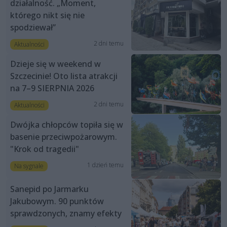
działalność. „Moment,
którego nikt się nie
spodziewał”
2 dni temu
Aktualności
Dzieje się w weekend w
Szczecinie! Oto lista atrakcji
na 7–9 SIERPNIA 2026
2 dni temu
Aktualności
Dwójka chłopców topiła się w
basenie przeciwpożarowym.
"Krok od tragedii"
1 dzień temu
Na sygnale
Sanepid po Jarmarku
Jakubowym. 90 punktów
sprawdzonych, znamy efekty