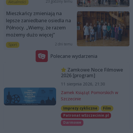
23 godziny temu
Aktualności
Mieszkańcy zmieniają na
lepsze zaniedbane osiedla na
Północy. „Wiemy, że razem
możemy dużo więcej”
2 dni temu
Sport
Polecane wydarzenia
Zamkowe Noce Filmowe
2026 [program]
11 sierpnia 2026, 21:30
Zamek Książąt Pomorskich w
Szczecinie
Imprezy cykliczne
Film
Patronat wSzczecinie.pl
Darmowe