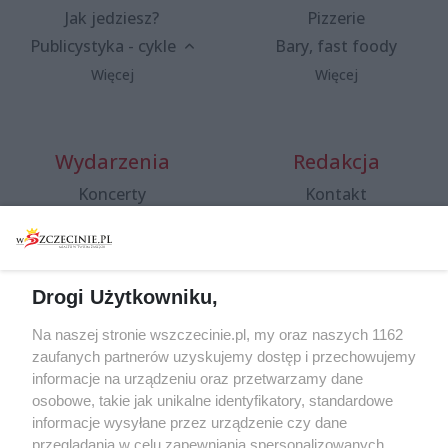
Jak jedziesz?
Pizzerie
Publicystyka - cykle
Bary, fast foody
Więcej
Więcej
Wydarzenia
Redakcja
Koncerty
Kontakt
Warsztaty
Regulamin i polityka
prywatności
Spacery i oprowadzania
Reklama
Jarmarki, festyny, pchle
Drogi Użytkowniku,
targi
Redakcja
Wernisaże
Specjalny koncert z okazji
Na naszej stronie wszczecinie.pl, my oraz naszych 1162
20. urodzin portalu
zaufanych partnerów uzyskujemy dostęp i przechowujemy
Więcej
wSzczecinie.pl
informacje na urządzeniu oraz przetwarzamy dane
osobowe, takie jak unikalne identyfikatory, standardowe
Regulamin konkursów
informacje wysyłane przez urządzenie czy dane
śniadaniówka "Hej
przeglądania w celu zapewniania spersonalizowanych