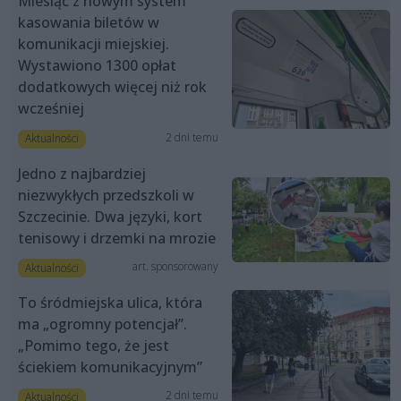
Miesiąc z nowym system
kasowania biletów w
komunikacji miejskiej.
Wystawiono 1300 opłat
dodatkowych więcej niż rok
wcześniej
2 dni temu
Aktualności
Jedno z najbardziej
niezwykłych przedszkoli w
Szczecinie. Dwa języki, kort
tenisowy i drzemki na mrozie
art. sponsorowany
Aktualności
To śródmiejska ulica, która
ma „ogromny potencjał”.
„Pomimo tego, że jest
ściekiem komunikacyjnym”
2 dni temu
Aktualności