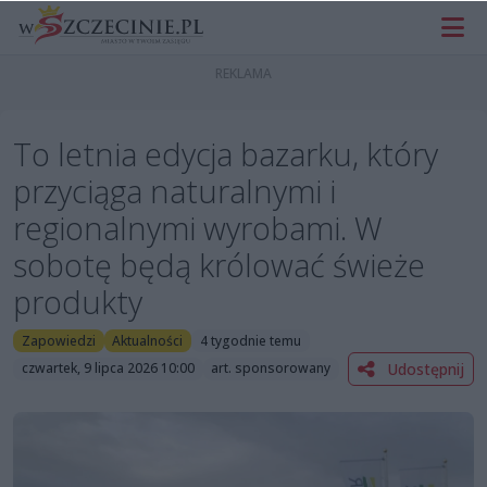
To letnia edycja bazarku, który
przyciąga naturalnymi i
regionalnymi wyrobami. W
sobotę będą królować świeże
produkty
Zapowiedzi
Aktualności
4 tygodnie temu
Udostępnij
czwartek, 9 lipca 2026 10:00
art. sponsorowany