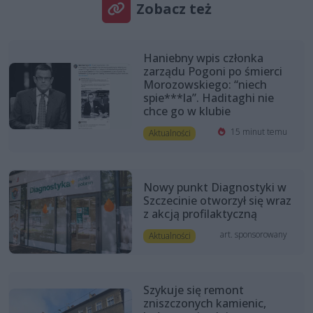
Zobacz też
Haniebny wpis członka
zarządu Pogoni po śmierci
Morozowskiego: “niech
spie***la”. Haditaghi nie
chce go w klubie
15 minut temu
Aktualności
Nowy punkt Diagnostyki w
Szczecinie otworzył się wraz
z akcją profilaktyczną
art. sponsorowany
Aktualności
Szykuje się remont
zniszczonych kamienic,