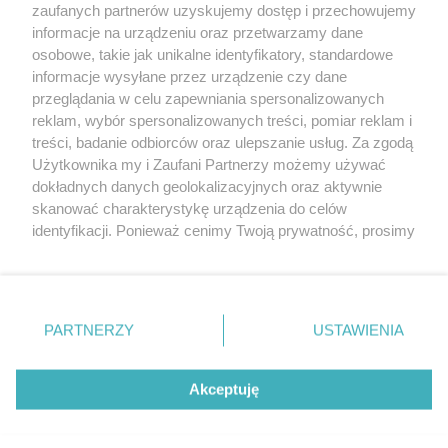
Jarmarki, festyny, pchle
zaufanych partnerów uzyskujemy dostęp i przechowujemy
targi
Redakcja
informacje na urządzeniu oraz przetwarzamy dane
Wernisaże
Specjalny koncert z okazji
osobowe, takie jak unikalne identyfikatory, standardowe
informacje wysyłane przez urządzenie czy dane
20. urodzin portalu
Więcej
przeglądania w celu zapewniania spersonalizowanych
wSzczecinie.pl
reklam, wybór spersonalizowanych treści, pomiar reklam i
Regulamin konkursów
treści, badanie odbiorców oraz ulepszanie usług. Za zgodą
śniadaniówka "Hej
Użytkownika my i Zaufani Partnerzy możemy używać
Szczecin! Jest piątek!"
dokładnych danych geolokalizacyjnych oraz aktywnie
skanować charakterystykę urządzenia do celów
identyfikacji. Ponieważ cenimy Twoją prywatność, prosimy
o zgodę na korzystanie z tych technologii poprzez
Partnerzy
kliknięcie „Akceptuję”. Zgoda jest dobrowolna i zawsze
możesz ją zmienić/wycofać klikając przycisk ustawień
Praca Szczecin
prywatności znajdujący się w lewym dolnym rogu strony
the:protocol
PARTNERZY
USTAWIENIA
. Niektóre rodzaje przetwarzania danych nie wymagają
POZASzczecin.pl
zgody użytkownika, ale masz prawo sprzeciwić się
takiemu przetwarzaniu. Preferencje będą miały
Akceptuję
zastosowania tylko na tej witrynie.
© 2026 wSzczecinie.pl
Zapoznaj się z poniższymi informacjami, abyś mógł