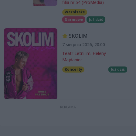
filia nr 54 (ProMedia)
Wernisaże
Darmowe
Już dziś
SKOLIM
7 sierpnia 2026, 20:00
Teatr Letni im. Heleny
Majdaniec
Koncerty
Już dziś