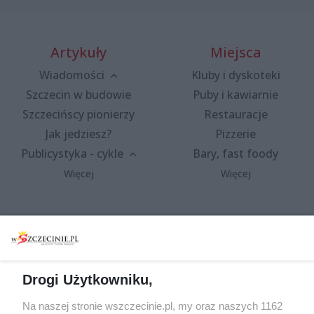
Artykuły
Miejsca
Wiadomości
Kluby i dyskoteki
Szczecin w budowie
Puby i kawiarnie
Szczecińscy pionierzy
Restauracje
Jak jedziesz?
Pizzerie
Publicystyka - cykle
Bary, fast foody
Więcej
Więcej
Wydarzenia
Redakcja
Koncerty
Kontakt
Warsztaty
Regulamin i polityka
Drogi Użytkowniku,
prywatności
Spacery i oprowadzania
Na naszej stronie wszczecinie.pl, my oraz naszych 1162
Reklama