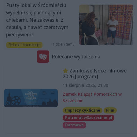
Pusty lokal w Śródmieściu
wypełnił się pachnącymi
chlebami. Na zakwasie, z
cebulą, a nawet czerstwym
pieczywem!
1 dzień temu
Relacje i fotorelacje
Polecane wydarzenia
Zamkowe Noce Filmowe
2026 [program]
11 sierpnia 2026, 21:30
Zamek Książąt Pomorskich w
Szczecinie
Imprezy cykliczne
Film
Patronat wSzczecinie.pl
Darmowe