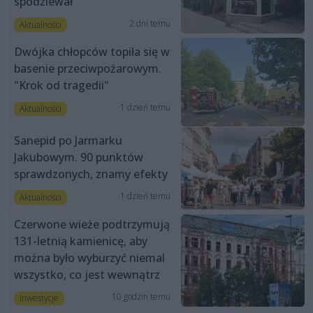
spodziewał”
2 dni temu
Aktualności
Dwójka chłopców topiła się w
basenie przeciwpożarowym.
"Krok od tragedii"
1 dzień temu
Aktualności
Sanepid po Jarmarku
Jakubowym. 90 punktów
sprawdzonych, znamy efekty
1 dzień temu
Aktualności
Czerwone wieże podtrzymują
131-letnią kamienicę, aby
można było wyburzyć niemal
wszystko, co jest wewnątrz
10 godzin temu
Inwestycje