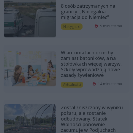
8 osób zatrzymanych na
granicy. „Nielegalna
migracja do Niemiec”
5 minut temu
Na sygnale
W automatach orzechy
zamiast batoników, a na
stołówkach więcej warzyw.
Szkoły wprowadzają nowe
zasady żywieniowe
14 minut temu
Aktualności
Został zniszczony w wyniku
pożaru, ale zostanie
odbudowany. Statek
Wolności ponownie
zacumuje w Podjuchach