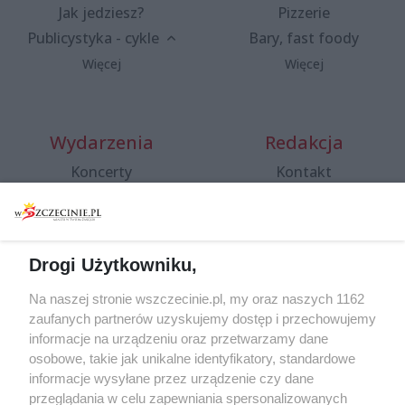
Jak jedziesz?
Pizzerie
Publicystyka - cykle
Bary, fast foody
Więcej
Więcej
Wydarzenia
Redakcja
Koncerty
Kontakt
Warsztaty
Regulamin i polityka
prywatności
Spacery i oprowadzania
Reklama
Jarmarki, festyny, pchle
Drogi Użytkowniku,
targi
Redakcja
Wernisaże
Specjalny koncert z okazji
Na naszej stronie wszczecinie.pl, my oraz naszych 1162
20. urodzin portalu
zaufanych partnerów uzyskujemy dostęp i przechowujemy
Więcej
wSzczecinie.pl
informacje na urządzeniu oraz przetwarzamy dane
osobowe, takie jak unikalne identyfikatory, standardowe
Regulamin konkursów
informacje wysyłane przez urządzenie czy dane
śniadaniówka "Hej
przeglądania w celu zapewniania spersonalizowanych