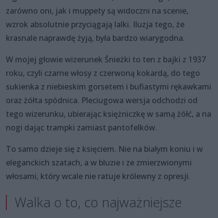
zarówno oni, jak i muppety są widoczni na scenie,
wzrok absolutnie przyciągają lalki. Iluzja tego, że
krasnale naprawdę żyją, była bardzo wiarygodna.
W mojej głowie wizerunek Śnieżki to ten z bajki z 1937
roku, czyli czarne włosy z czerwoną kokardą, do tego
sukienka z niebieskim gorsetem i bufiastymi rękawkami
oraz żółta spódnica. Pleciugowa wersja odchodzi od
tego wizerunku, ubierając księżniczkę w samą żółć, a na
nogi dając trampki zamiast pantofelków.
To samo dzieje się z księciem. Nie na białym koniu i w
eleganckich szatach, a w bluzie i ze zmierzwionymi
włosami, który wcale nie ratuje królewny z opresji.
Walka o to, co najważniejsze