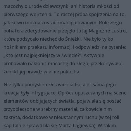
macochy o urodę dziewczynki ani historia miłości od
pierwszego wejrzenia. To raczej próba spojrzenia na to,
jak łatwo można zostać zmanipulowanym. Rolę złego
bohatera zdecydowanie przejęło tutaj Magiczne Lustro,
które podsycało niechęć do Śnieżki. Nie było tylko
nośnikiem przekazu informacji i odpowiedzi na pytanie:
„kto jest najpiękniejszy w świecie?”. Aktywnie
próbowało nakłonić macochę do złego, przekonywało,
że nikt jej prawdziwie nie pokocha.
Nie tylko pomysł na złe zwierciadło, ale i sama jego
kreacja były intrygujące. Oprócz opuszczanych na scenę
elementów odbijających światła, pojawiała się postać
przyobleczona w srebrny materiał, całkowicie nim
zakryta, dodatkowo w nieustannym ruchu (w tej roli
kapitalnie sprawdziła się Marta Łągiewka). W takim