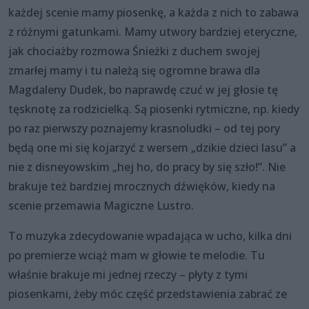
każdej scenie mamy piosenkę, a każda z nich to zabawa
z różnymi gatunkami. Mamy utwory bardziej eteryczne,
jak chociażby rozmowa Śnieżki z duchem swojej
zmarłej mamy i tu należą się ogromne brawa dla
Magdaleny Dudek, bo naprawdę czuć w jej głosie tę
tęsknotę za rodzicielką. Są piosenki rytmiczne, np. kiedy
po raz pierwszy poznajemy krasnoludki – od tej pory
będą one mi się kojarzyć z wersem „dzikie dzieci lasu” a
nie z disneyowskim „hej ho, do pracy by się szło!”. Nie
brakuje też bardziej mrocznych dźwięków, kiedy na
scenie przemawia Magiczne Lustro.
To muzyka zdecydowanie wpadająca w ucho, kilka dni
po premierze wciąż mam w głowie te melodie. Tu
właśnie brakuje mi jednej rzeczy – płyty z tymi
piosenkami, żeby móc część przedstawienia zabrać ze