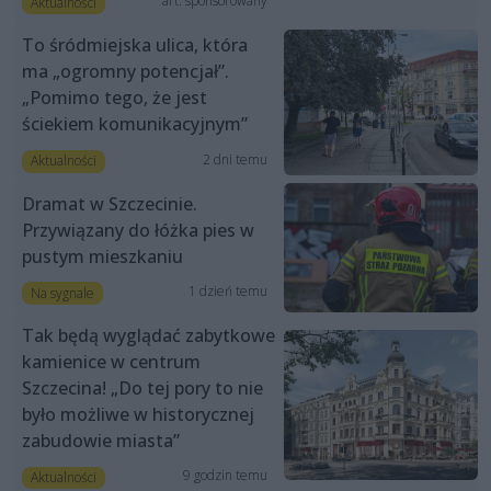
art. sponsorowany
Aktualności
To śródmiejska ulica, która
ma „ogromny potencjał”.
„Pomimo tego, że jest
ściekiem komunikacyjnym”
2 dni temu
Aktualności
Dramat w Szczecinie.
Przywiązany do łóżka pies w
pustym mieszkaniu
1 dzień temu
Na sygnale
Tak będą wyglądać zabytkowe
kamienice w centrum
Szczecina! „Do tej pory to nie
było możliwe w historycznej
zabudowie miasta”
9 godzin temu
Aktualności