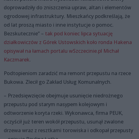
doprowadziły do zniszczenia upraw, altan i elementów
ogrodowej infrastruktury. Mieszkańcy podkreślają, że
od lat proszą miasto i inne instytucje o pomoc.
Bezskutecznie” –
tak pod koniec lipca sytuację
działkowiczów z Górek Ustowskich koło ronda Hakena
opisywał na łamach portalu wSzczecinie.pl Michał
Kaczmarek
.
Podtopieniom zaradzić ma remont przepustu na rzece
Bukowa. Zlecił go Zakład Usług Komunalnych.
– Przedsięwzięcie obejmuje usunięcie niedrożnego
przepustu pod starym nasypem kolejowym i
odtworzenie koryta rzeki. Wykonawca, firma PEUK,
oczyścił już teren wokół przepustu, usunął zwalone
drzewa wraz z resztkami torowiska i odkopał przepusty
– opisuje Paulina Łątka.