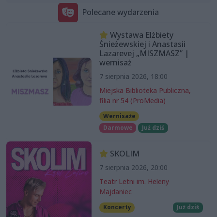
Polecane wydarzenia
Wystawa Elżbiety
Śnieżewskiej i Anastasii
Lazarevej „MISZMASZ” |
wernisaż
7 sierpnia 2026, 18:00
Miejska Biblioteka Publiczna,
filia nr 54 (ProMedia)
Wernisaże
Darmowe
Już dziś
SKOLIM
7 sierpnia 2026, 20:00
Teatr Letni im. Heleny
Majdaniec
Koncerty
Już dziś