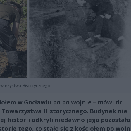
owarzystwa Historycznego
ściołem w Gocławiu po po wojnie – mówi dr
 Towarzystwa Historycznego. Budynek nie
nej historii odkryli niedawno jego pozostałoś
torię tego, co stało się z kościołem po wojn