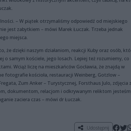
Łuczak.
lności. – W piątek otrzymaliśmy odpowiedź od miejskiego
 nie jest zabytkiem – mówi Marek Łuczak. Trzeba jednak
ego miejsca.
o, że dzięki naszym działaniom, reakcji Kuby oraz osób, któ
cej o samym kościele, jego losach. Lepiej też rozumiemy, co
ktami. Wciąż liczę na mieszkańców Gocławia, że znajdą w
 fotografie kościoła, restauracji Weinberg, Gotzlow –
 Fregata, Zum Anker – Turystycznej, Forsthaus Julo, zdjęcia 
ciom, dokumentom, relacjom i odkrywanym reliktom jesteśm
aganie zaciera czas – mówi dr Łuczak.
Udostępnij