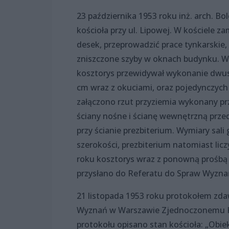
23 października 1953 roku inż. arch. 
kościoła przy ul. Lipowej. W kościele 
desek, przeprowadzić prace tynkarskie
zniszczone szyby w oknach budynku. W 
kosztorys przewidywał wykonanie dwus
cm wraz z okuciami, oraz pojedynczych 
załączono rzut przyziemia wykonany pr
ściany nośne i ścianę wewnętrzną prze
przy ścianie prezbiterium. Wymiary sal
szerokości, prezbiterium natomiast licz
roku kosztorys wraz z ponowną prośbą o
przysłano do Referatu do Spraw Wyzn
21 listopada 1953 roku protokołem zda
Wyznań w Warszawie Zjednoczonemu Koś
protokołu opisano stan kościoła: „Obie