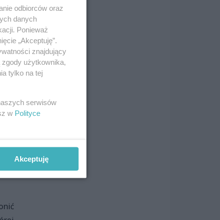
anie odbiorców oraz
 nie
nych danych
kacji. Ponieważ
ięcie „Akceptuję”.
ywatności znajdujący
ą zgody użytkownika,
 tylko na tej
 naszych serwisów
esz w
Polityce
szkał
dzy
Akceptuję
onić
órej