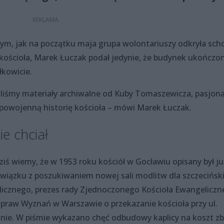
tym, jak na początku maja grupa wolontariuszy odkryła scho
 kościoła, Marek Łuczak podał jedynie, że budynek ukończo
łkowicie.
liśmy materiały archiwalne od Kuby Tomaszewicza, pasjon
ać powojenną historię kościoła – mówi Marek Łuczak.
ie chciał
ziś wiemy, że w 1953 roku kościół w Gocławiu opisany był ju
związku z poszukiwaniem nowej sali modlitw dla szczecińsk
icznego, prezes rady Zjednoczonego Kościoła Ewangelicz
Spraw Wyznań w Warszawie o przekazanie kościoła przy ul.
inie. W piśmie wykazano chęć odbudowy kaplicy na koszt zb