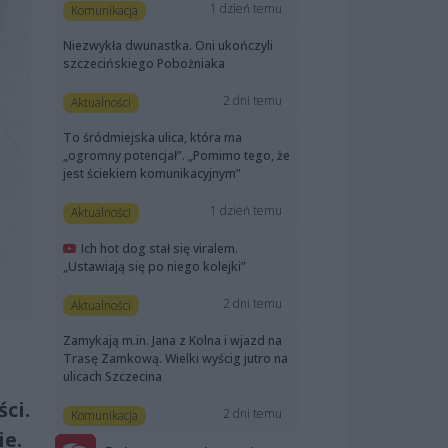
1 dzień temu
Komunikacja
Niezwykła dwunastka. Oni ukończyli
szczecińskiego Pobożniaka
2 dni temu
Aktualności
To śródmiejska ulica, która ma
„ogromny potencjał”. „Pomimo tego, że
jest ściekiem komunikacyjnym”
1 dzień temu
Aktualności
Ich hot dog stał się viralem.
„Ustawiają się po niego kolejki”
2 dni temu
Aktualności
Zamykają m.in. Jana z Kolna i wjazd na
Trasę Zamkową. Wielki wyścig jutro na
ulicach Szczecina
ci.
2 dni temu
Komunikacja
ie.