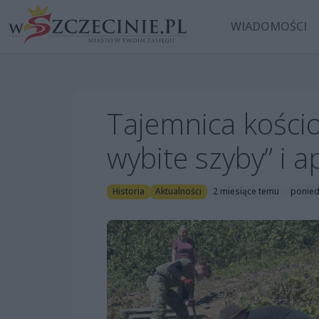
WIADOMOŚCI
Tajemnica kościo
wybite szyby” i 
Historia
Aktualności
2 miesiące temu
ponied