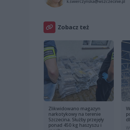
k.swierczynska@wszczecinie.pl
Zobacz też
Zlikwidowano magazyn
W
narkotykowy na terenie
p
Szczecina. Służby przejęły
d
ponad 450 kg haszyszu i
W