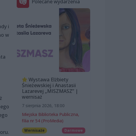
Polecane wydarzenia
dy i
no w
ata
Wystawa Elżbiety
Śnieżewskiej i Anastasii
Lazarevej „MISZMASZ” |
wernisaż
ż
7 sierpnia 2026, 18:00
iego
Miejska Biblioteka Publiczna,
nego
filia nr 54 (ProMedia)
Wernisaże
Darmowe
oru.