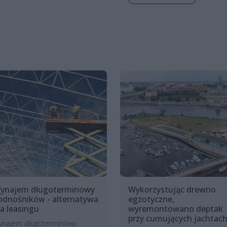
ynajem długoterminowy
Wykorzystując drewno
odnośników - alternatywa
egzotyczne,
la leasingu
wyremontowano deptak
przy cumujących jachtac
ynajem długoterminowy