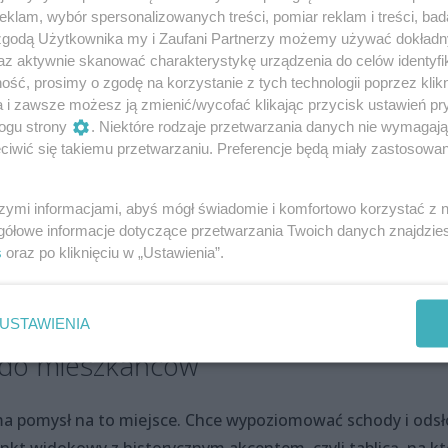
klam, wybór spersonalizowanych treści, pomiar reklam i treści, bad
 odosobnione położenie (daleko od budynków mieszkalnych)
 zgodą Użytkownika my i Zaufani Partnerzy możemy używać dokład
towanie go bez przeszkód i na utrzymanie go w całości po
az aktywnie skanować charakterystykę urządzenia do celów identyfi
ść, prosimy o zgodę na korzystanie z tych technologii poprzez klikn
a i zawsze możesz ją zmienić/wycofać klikając przycisk ustawień pr
 zniszczenie budynku wymaga dużo środków finansowych na
ogu strony
. Niektóre rodzaje przetwarzania danych nie wymagaj
iwić się takiemu przetwarzaniu. Preferencje będą miały zastosowania
inie nie posiada. 25 maja 1954 roku Prezydium Rady
 oficjalnie zrezygnowało z obiektu w Gocławiu.
szymi informacjami, abyś mógł świadomie i komfortowo korzystać z
tał rozebrany przez mieszkańców dla pozyskania materiałów
gółowe informacje dotyczące przetwarzania Twoich danych znajdzi
s
oraz po kliknięciu w „Ustawienia”.
ościół już nie istniał. Prof. Tadeusz Białecki, który zamie
widział tego obiektu. Oznacza to został on rozebrany pomię
rek Łuczak.
USTAWIENIA
 do mieszkańców
 pomysł na to miejsce. Chce wypoziomować schody i odsł
nkt widokowy z historycznym akcentem, czyli tablicą, na kt