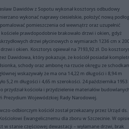
Bolesław Dawidów z Sopotu wykonał kosztorys odbudowy
zamierzano wykonać naprawy ciesielskie, położyć nową podło
, pomalować pomieszczenia od wewnątrz oraz uzupełnić
kościele prawdopodobnie brakowało drzwi i okien, gdyż
krzydłowych drzwi płycinowych o wymiarach 1236 cm x 20
drzwi i okien. Kosztorys opiewał na 7193,92 zł. Do kosztory
zez Dawidowa, który pokazuje, że kościół posiadał komplet
dsionka, schody oraz ambonę na rzucie okręgu ze schodka
i głównej wskazywały że ma ona 14,22 m długości i 8,94 m
yło 5,2 m długości i 4,65 m szerokości. 24 października 1953
 przydział kościoła i przydzielenie materiałów budowlanyc
ań Prezydium Wojewódzkiej Rady Narodowej.
wczo-odbiorczym kościół został przekazany przez Urząd ds.
ciołowi Ewangelicznemu dla zboru w Szczecinie. W opisi
kt w stanie częściowej dewastacji – wyłamane drzwi, brak