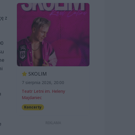
gę z
00
su
ne
mi
SKOLIM
7 sierpnia 2026, 20:00
Teatr Letni im. Heleny
h
Majdaniec
Koncerty
e