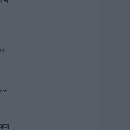
re
ze
y w