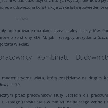
jscami widać duże ubytki, z których wystają pilśniowe płyt
one, a odświeżona konstrukcja zyska listwę oświetleniową
stały udekorowane muralami przez lokalnych artystów. Po
arówno ze strony ZDiTM, jak i zastępcy prezydenta Szcze
orzata Wleklak.
 pracownicy Kombinatu Budownic
 modernistyczna wiata, którą znajdziemy na drugim k
łowy lat 70.
ecznym przez pracowników Huty Szczecin dla pracown
 którego fabryka stała w miejscu dzisiejszego Vendo Pa