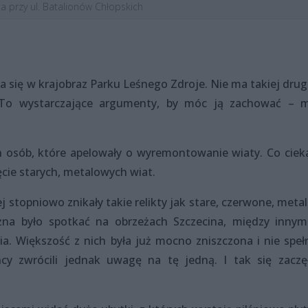
a przy ul. Batalionów Chłopskich
ła się w krajobraz Parku Leśnego Zdroje. Nie ma takiej drug
. To wystarczające argumenty, by móc ją zachować – 
h osób, które apelowały o wyremontowanie wiaty. Co ciek
ęcie starych, metalowych wiat.
iej stopniowo znikały takie relikty jak stare, czerwone, met
żna było spotkać na obrzeżach Szczecina, między innym
. Większość z nich była już mocno zniszczona i nie spełn
cy zwrócili jednak uwagę na tę jedną. I tak się zaczę