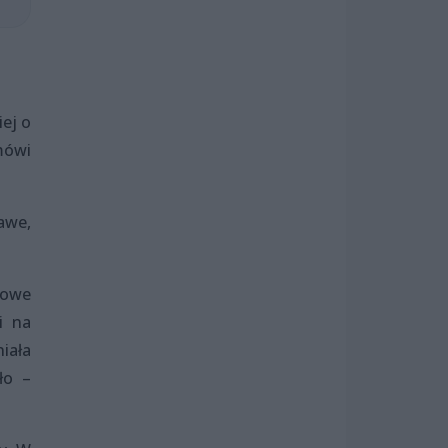
iej o
mówi
awe,
alowe
i na
iała
ło –