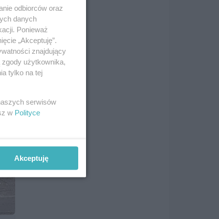
anie odbiorców oraz
nych danych
kacji. Ponieważ
ięcie „Akceptuję”.
ywatności znajdujący
ą zgody użytkownika,
 tylko na tej
 naszych serwisów
esz w
Polityce
Akceptuję