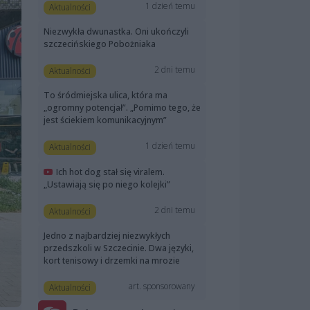
1 dzień temu
Aktualności
Niezwykła dwunastka. Oni ukończyli
szczecińskiego Pobożniaka
2 dni temu
Aktualności
To śródmiejska ulica, która ma
„ogromny potencjał”. „Pomimo tego, że
jest ściekiem komunikacyjnym”
1 dzień temu
Aktualności
Ich hot dog stał się viralem.
„Ustawiają się po niego kolejki”
2 dni temu
Aktualności
Jedno z najbardziej niezwykłych
przedszkoli w Szczecinie. Dwa języki,
kort tenisowy i drzemki na mrozie
art. sponsorowany
Aktualności