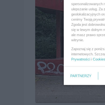
spersonalizowanych re
ulepszanie usług. Za
geolokalizacyjnych or
cenimy Twoją prywatno
Zgoda jest dobrowoln
się w lewym dolnym r
ale masz prawo sprzec
witrynie.
Zapoznaj się z poniż
internetowych. Szcze
Prywatności
i
Cookie
PARTNERZY