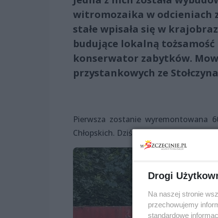
witromozaika w odcieniach zie
stałe wpisała się w krajobra
budujące lokalną tożsamość 
konserwator zabytków. Mow
przystankowych ze Stołczyna
Pierwsza zostanie wyremontowana 60-
Chłopskich. Dziś jest czerwona, ale p
Drogi Użytkow
Na naszej stronie ws
przechowujemy informa
standardowe informac