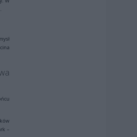
y. W
.
mysł
cina
twa
ońcu
ików
rk –