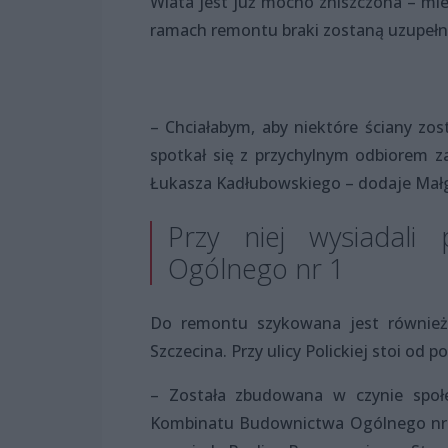
Wiata jest już mocno zniszczona – mie
ramach remontu braki zostaną uzupełni
– Chciałabym, aby niektóre ściany zo
spotkał się z przychylnym odbiorem z
Łukasza Kadłubowskiego – dodaje Małg
Przy niej wysiadali
Ogólnego nr 1
Do remontu szykowana jest również
Szczecina. Przy ulicy Polickiej stoi od po
– Została zbudowana w czynie społ
Kombinatu Budownictwa Ogólnego nr 1,