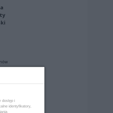
na
ty
ski
onów
 dostęp i
lne identyfikatory,
iania