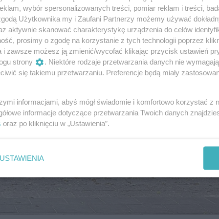
klam, wybór spersonalizowanych treści, pomiar reklam i treści, bad
 zgodą Użytkownika my i Zaufani Partnerzy możemy używać dokład
az aktywnie skanować charakterystykę urządzenia do celów identyfi
ść, prosimy o zgodę na korzystanie z tych technologii poprzez klikn
a i zawsze możesz ją zmienić/wycofać klikając przycisk ustawień pr
ogu strony
. Niektóre rodzaje przetwarzania danych nie wymagaj
iwić się takiemu przetwarzaniu. Preferencje będą miały zastosowania
szymi informacjami, abyś mógł świadomie i komfortowo korzystać z
gółowe informacje dotyczące przetwarzania Twoich danych znajdzi
s
oraz po kliknięciu w „Ustawienia”.
USTAWIENIA