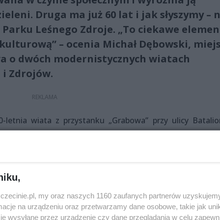
leni. Druga ma już 60 lat i jak słyszymy – 
z Parku Leśnego Zdroje. „To ciekawe elemen
kulturową” – ocenia Michał Dębowski, miej
a o dwóch modernistycznych wiatach
 i Zdrojów.
letnia wiata z przystanku „Grabowa” przy ulicy Batali
o remoncie wróci do swojego pierwotnego, beżowego koloru.
niku,
zczecinie.pl, my oraz naszych 1160 zaufanych partnerów uzyskujemy
cje na urządzeniu oraz przetwarzamy dane osobowe, takie jak unika
je wysyłane przez urządzenie czy dane przeglądania w celu zapewn