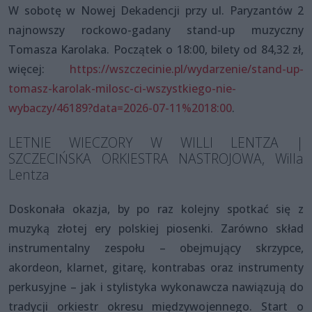
W sobotę w Nowej Dekadencji przy ul. Paryzantów 2
najnowszy rockowo-gadany stand-up muzyczny
Tomasza Karolaka. Początek o 18:00, bilety od 84,32 zł,
więcej:
https://wszczecinie.pl/wydarzenie/stand-up-
tomasz-karolak-milosc-ci-wszystkiego-nie-
wybaczy/46189?data=2026-07-11%2018:00
.
LETNIE WIECZORY W WILLI LENTZA |
SZCZECIŃSKA ORKIESTRA NASTROJOWA, Willa
Lentza
Doskonała okazja, by po raz kolejny spotkać się z
muzyką złotej ery polskiej piosenki. Zarówno skład
instrumentalny zespołu – obejmujący skrzypce,
akordeon, klarnet, gitarę, kontrabas oraz instrumenty
perkusyjne – jak i stylistyka wykonawcza nawiązują do
tradycji orkiestr okresu międzywojennego. Start o