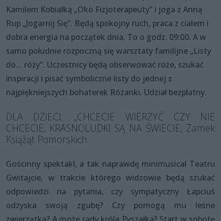
Kamilem Kobiałką „Oko Fizjoterapeuty” i joga z Anną
Rup „Jogarnij Się”. Będą spokojny ruch, praca z ciałem i
dobra energia na początek dnia. To o godz. 09:00. A w
samo południe rozpoczną się warsztaty familijne „Listy
do… róży”. Uczestnicy będą obserwować róże, szukać
inspiracji i pisać symboliczne listy do jednej z
najpiękniejszych bohaterek Różanki. Udział bezpłatny.
DLA DZIECI: „CHCECIE WIERZYĆ CZY NIE
CHCECIE, KRASNOLUDKI SĄ NA ŚWIECIE, Zamek
Książąt Pomorskich
Gościnny spektakl, a tak naprawdę minimusical Teatru
Gwitajcie, w trakcie którego widzowie będą szukać
odpowiedzi na pytania, czy sympatyczny Łapciuś
odzyska swoją zgubę? Czy pomogą mu leśne
zwierzątka? A może rady króla Pyszałka? Start w sobotę