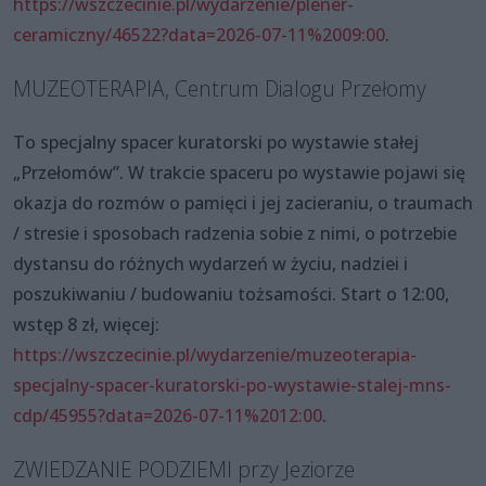
https://wszczecinie.pl/wydarzenie/plener-
ceramiczny/46522?data=2026-07-11%2009:00
.
MUZEOTERAPIA, Centrum Dialogu Przełomy
To specjalny spacer kuratorski po wystawie stałej
„Przełomów”. W trakcie spaceru po wystawie pojawi się
okazja do rozmów o pamięci i jej zacieraniu, o traumach
/ stresie i sposobach radzenia sobie z nimi, o potrzebie
dystansu do różnych wydarzeń w życiu, nadziei i
poszukiwaniu / budowaniu tożsamości. Start o 12:00,
wstęp 8 zł, więcej:
https://wszczecinie.pl/wydarzenie/muzeoterapia-
specjalny-spacer-kuratorski-po-wystawie-stalej-mns-
cdp/45955?data=2026-07-11%2012:00
.
ZWIEDZANIE PODZIEMI przy Jeziorze