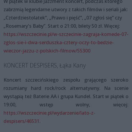
W piątek w klubie Jazzment koncert, podczas którego
zabrzmią legendarne utwory z takich filmów i seriali jak:
„Czterdziestolatek”, „Prawo i pięść”, „07 zgłoś się” czy
„Rosemary's Baby”. Start o 21:00, bilety 50 zł. Więcej:
https://wszczecinie.pl/w-szczecinie-zagraja-komede-07-
zglos-sie-i-dwa-serduszka-cztery-oczy-to-bedzie-
wieczor-jazzu-z-polskich-filmow/55300
KONCERT DESPISERS, Łąka Kany
Koncert szczecińskiego zespołu grającego szeroko
rozumiany hard rock/rock alternatywny. Na scenie
wystąpią też Baterie AA i grupa Kundel. Start w piątek o
19:00, wstęp wolny, więcej:
https://wszczecinie.pl/wydarzenie/lato-z-
despisers/46531
.