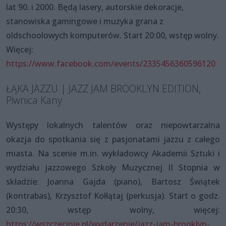
lat 90. i 2000. Będą lasery, autorskie dekoracje,
stanowiska gamingowe i muzyka grana z
oldschoolowych komputerów. Start 20:00, wstęp wolny.
Więcej:
https://www.facebook.com/events/2335456360596120
ŁĄKA JAZZU | JAZZ JAM BROOKLYN EDITION,
Piwnica Kany
Występy lokalnych talentów oraz niepowtarzalna
okazja do spotkania się z pasjonatami jazzu z całego
miasta. Na scenie m.in. wykładowcy Akademii Sztuki i
wydziału jazzowego Szkoły Muzycznej II Stopnia w
składzie: Joanna Gajda (piano), Bartosz Świątek
(kontrabas), Krzysztof Kołłątaj (perkusja). Start o godz.
20:30, wstęp wolny, więcej:
https://wszczecinie.pl/wydarzenie/jazz-jam-brooklyn-