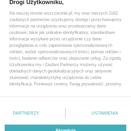
Drogi Użytkowniku,
targi
Redakcja
Wernisaże
Specjalny koncert z okazji
Na naszej stronie wszczecinie.pl, my oraz naszych 1162
20. urodzin portalu
zaufanych partnerów uzyskujemy dostęp i przechowujemy
Więcej
wSzczecinie.pl
informacje na urządzeniu oraz przetwarzamy dane
osobowe, takie jak unikalne identyfikatory, standardowe
Regulamin konkursów
informacje wysyłane przez urządzenie czy dane
śniadaniówka "Hej
przeglądania w celu zapewniania spersonalizowanych
Szczecin! Jest piątek!"
reklam, wybór spersonalizowanych treści, pomiar reklam i
treści, badanie odbiorców oraz ulepszanie usług. Za zgodą
Użytkownika my i Zaufani Partnerzy możemy używać
dokładnych danych geolokalizacyjnych oraz aktywnie
Partnerzy
skanować charakterystykę urządzenia do celów
Praca Szczecin
identyfikacji. Ponieważ cenimy Twoją prywatność, prosimy
o zgodę na korzystanie z tych technologii poprzez
the:protocol
kliknięcie „Akceptuję”. Zgoda jest dobrowolna i zawsze
POZASzczecin.pl
możesz ją zmienić/wycofać klikając przycisk ustawień
prywatności znajdujący się w lewym dolnym rogu strony
PARTNERZY
USTAWIENIA
. Niektóre rodzaje przetwarzania danych nie wymagają
zgody użytkownika, ale masz prawo sprzeciwić się
© 2026 wSzczecinie.pl
takiemu przetwarzaniu. Preferencje będą miały
Akceptuję