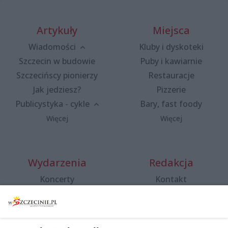
Artykuły
Miejsca
Wiadomości
Kluby i dyskoteki
Szczecin w budowie
Puby i kawiarnie
Szczecińscy pionierzy
Restauracje
Jak jedziesz?
Pizzerie
Publicystyka - cykle
Bary, fast foody
Więcej
Więcej
Wydarzenia
Redakcja
Koncerty
Kontakt
Warsztaty
Regulamin i polityka
prywatności
Spacery i oprowadzania
Reklama
Jarmarki, festyny, pchle