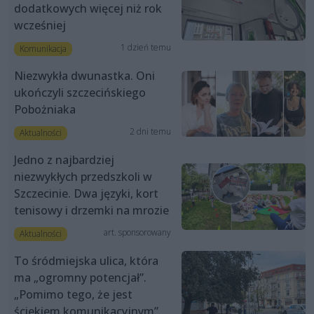
dodatkowych więcej niż rok
wcześniej
1 dzień temu
Komunikacja
Niezwykła dwunastka. Oni
ukończyli szczecińskiego
Pobożniaka
2 dni temu
Aktualności
Jedno z najbardziej
niezwykłych przedszkoli w
Szczecinie. Dwa języki, kort
tenisowy i drzemki na mrozie
art. sponsorowany
Aktualności
To śródmiejska ulica, która
ma „ogromny potencjał”.
„Pomimo tego, że jest
ściekiem komunikacyjnym”