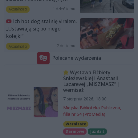
1 dzień temu
Aktualności
Ich hot dog stał się viralem.
„Ustawiają się po niego
kolejki”
2 dni temu
Aktualności
Polecane wydarzenia
Wystawa Elżbiety
Śnieżewskiej i Anastasii
Lazarevej „MISZMASZ” |
wernisaż
7 sierpnia 2026, 18:00
Miejska Biblioteka Publiczna,
filia nr 54 (ProMedia)
Wernisaże
Darmowe
Już dziś