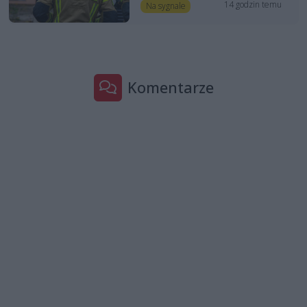
14 godzin temu
Na sygnale
Komentarze