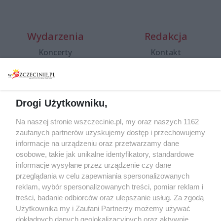
Wydarzenia
Redakcja
Koncerty
Kontakt
Warsztaty
Regulamin i polityka
prywatności
Spacery i oprowadzania
Reklama
Jarmarki, festyny, pchle
Drogi Użytkowniku,
targi
Redakcja
Wernisaże
Specjalny koncert z okazji
Na naszej stronie wszczecinie.pl, my oraz naszych 1162
20. urodzin portalu
zaufanych partnerów uzyskujemy dostęp i przechowujemy
Więcej
wSzczecinie.pl
informacje na urządzeniu oraz przetwarzamy dane
osobowe, takie jak unikalne identyfikatory, standardowe
Regulamin konkursów
informacje wysyłane przez urządzenie czy dane
śniadaniówka "Hej
przeglądania w celu zapewniania spersonalizowanych
Szczecin! Jest piątek!"
reklam, wybór spersonalizowanych treści, pomiar reklam i
treści, badanie odbiorców oraz ulepszanie usług. Za zgodą
Użytkownika my i Zaufani Partnerzy możemy używać
dokładnych danych geolokalizacyjnych oraz aktywnie