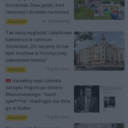
Szczecinie. Dwa języki, kort
tenisowy i drzemki na mrozie
art. sponsorowany
Aktualności
Tak będą wyglądać zabytkowe
kamienice w centrum
Szczecina! „Do tej pory to nie
było możliwe w historycznej
zabudowie miasta”
19 godzin temu
Inwestycje
Haniebny wpis członka
zarządu Pogoni po śmierci
Morozowskiego: “niech
spie***la”. Haditaghi nie chce
go w klubie
15 godzin temu
Aktualności