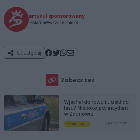
artykuł sponsorowany
reklama@wszczecinie.pl
Udostępnij
Zobacz też
Wjechał do rowu i uciekł do
lasu? Niepokojący incydent
w Zdunowie
6 godzin temu
Komunikacja