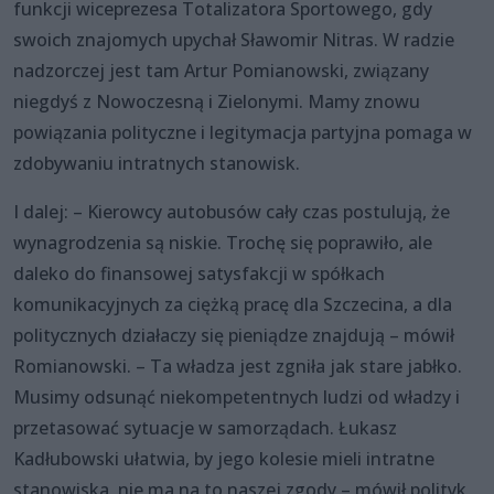
funkcji wiceprezesa Totalizatora Sportowego, gdy
swoich znajomych upychał Sławomir Nitras. W radzie
nadzorczej jest tam Artur Pomianowski, związany
niegdyś z Nowoczesną i Zielonymi. Mamy znowu
powiązania polityczne i legitymacja partyjna pomaga w
zdobywaniu intratnych stanowisk.
I dalej: – Kierowcy autobusów cały czas postulują, że
wynagrodzenia są niskie. Trochę się poprawiło, ale
daleko do finansowej satysfakcji w spółkach
komunikacyjnych za ciężką pracę dla Szczecina, a dla
politycznych działaczy się pieniądze znajdują – mówił
Romianowski. – Ta władza jest zgniła jak stare jabłko.
Musimy odsunąć niekompetentnych ludzi od władzy i
przetasować sytuacje w samorządach. Łukasz
Kadłubowski ułatwia, by jego kolesie mieli intratne
stanowiska, nie ma na to naszej zgody – mówił polityk