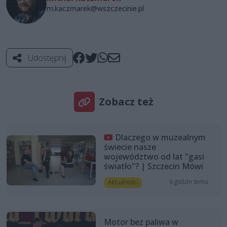
m.kaczmarek@wszczecinie.pl
Udostępnij
Zobacz też
Dlaczego w muzealnym
świecie nasze
województwo od lat "gasi
światło"? | Szczecin Mówi
6 godzin temu
Aktualności
Motor bez paliwa w