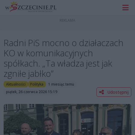
Radni PiS mocno o działaczach
KO w komunikacyjnych
spółkach. „Ta władza jest jak
zgniłe jabłko”
Aktualności
Polityka
1 miesiąc temu
Udostępnij
piątek, 26 czerwca 2026 15:19