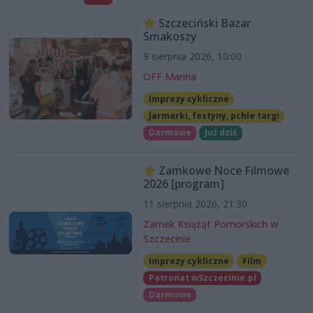
Szczeciński Bazar
Smakoszy
9 sierpnia 2026, 10:00
OFF Marina
Imprezy cykliczne
Jarmarki, festyny, pchle targi
Darmowe
Już dziś
Zamkowe Noce Filmowe
2026 [program]
11 sierpnia 2026, 21:30
Zamek Książąt Pomorskich w
Szczecinie
Imprezy cykliczne
Film
Patronat wSzczecinie.pl
Darmowe