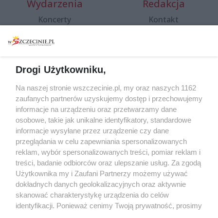
Wydarzenia
Redakcja
Koncerty
Kontakt
Warsztaty
Regulamin i polityka
prywatności
Spacery i oprowadzania
Reklama
Jarmarki, festyny, pchle
Drogi Użytkowniku,
targi
Redakcja
Wernisaże
Specjalny koncert z okazji
Na naszej stronie wszczecinie.pl, my oraz naszych 1162
20. urodzin portalu
zaufanych partnerów uzyskujemy dostęp i przechowujemy
Więcej
wSzczecinie.pl
informacje na urządzeniu oraz przetwarzamy dane
osobowe, takie jak unikalne identyfikatory, standardowe
Regulamin konkursów
informacje wysyłane przez urządzenie czy dane
śniadaniówka "Hej
przeglądania w celu zapewniania spersonalizowanych
Szczecin! Jest piątek!"
reklam, wybór spersonalizowanych treści, pomiar reklam i
treści, badanie odbiorców oraz ulepszanie usług. Za zgodą
Użytkownika my i Zaufani Partnerzy możemy używać
dokładnych danych geolokalizacyjnych oraz aktywnie
Partnerzy
skanować charakterystykę urządzenia do celów
Praca Szczecin
identyfikacji. Ponieważ cenimy Twoją prywatność, prosimy
o zgodę na korzystanie z tych technologii poprzez