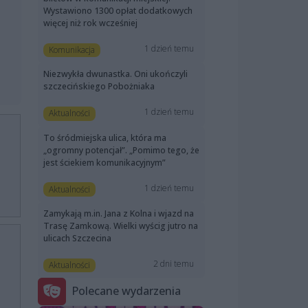
Wystawiono 1300 opłat dodatkowych
więcej niż rok wcześniej
1 dzień temu
Komunikacja
Niezwykła dwunastka. Oni ukończyli
szczecińskiego Pobożniaka
1 dzień temu
Aktualności
To śródmiejska ulica, która ma
„ogromny potencjał”. „Pomimo tego, że
jest ściekiem komunikacyjnym”
1 dzień temu
Aktualności
Zamykają m.in. Jana z Kolna i wjazd na
Trasę Zamkową. Wielki wyścig jutro na
ulicach Szczecina
2 dni temu
Aktualności
Polecane wydarzenia