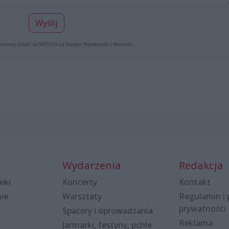
Wyślij
roniony dzięki reCAPTCHA od Google:
Prywatność
|
Warunki
.
Wydarzenia
Redakcja
eki
Koncerty
Kontakt
nie
Warsztaty
Regulamin i 
prywatności
Spacery i oprowadzania
Reklama
Jarmarki, festyny, pchle