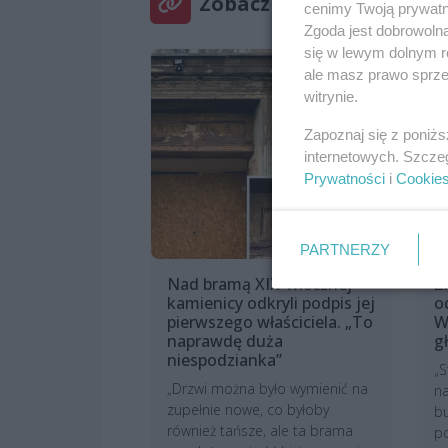
Zobacz też
cenimy Twoją prywatno
Zgoda jest dobrowoln
się w lewym dolnym r
ale masz prawo sprzec
witrynie.
Zapoznaj się z poniż
internetowych. Szcze
Prywatności
i
Cookie
PARTNERZY
Nad bramą XIX-wiecznej
Z
kamienicy odkryli podpis jej
o
pierwszego właściciela. „To
W
naprawdę duża
g
niespodzianka”
„S
„Drzwi można było wymienić na
na
zupełnie nowe, co byłoby
b
również tańsze, ale ta brama
p