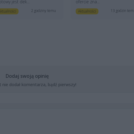
towy jest dek...
ofercie zna...
2 godziny temu
13 godzin te
ktualności
Aktualności
Dodaj swoją opinię
t nie dodał komentarza, bądź pierwszy!