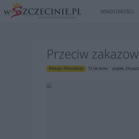
WIADOMOŚCI
Przeciw zakazowi 
Relacje i fotorelacje
15 lat temu
piątek, 29 paź