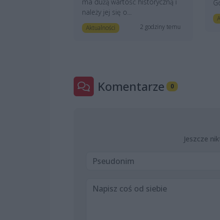
ma dużą wartość historyczną i
Go
należy jej się o...
A
2 godziny temu
Aktualności
Komentarze
0
Jeszcze nik