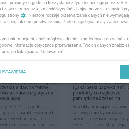
ść, prosimy o zgodę na korzystanie z tych technologii poprzez klikn
a i zawsze możesz ją zmienić/wycofać klikając przycisk ustawień pr
ogu strony
. Niektóre rodzaje przetwarzania danych nie wymagaj
iwić się takiemu przetwarzaniu. Preferencje będą miały zastosowania
szymi informacjami, abyś mógł świadomie i komfortowo korzystać z
gółowe informacje dotyczące przetwarzania Twoich danych znajdzi
s
oraz po kliknięciu w „Ustawienia”.
USTAWIENIA
niszczony symbol Podjuch
Kubek z kotem Gacki
dzyskuje dawną formę.
i „skarpetki paprykarze”. I
róciła charakterystyczna
produkty to najlepsze
łowa byka
pamiątki ze Szczecina
tary rzeźnik”, czyli jeden z
Produkty promujące Szczecin
jbardziej charakterystycznych
krajowej i międzynarodowej
udynków w Podjuchach,
arenie – to właśnie misja firmy
owstaje na nowo od podstaw.
Szczeciński Town Shop. W jej