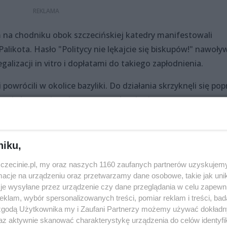
m na chodniku obok szczecińskiej katedry manifestowali
alikota. Hasło "Politycy nie lękajcie się biskupów!" nawoły
lizacji in vitro i dopłatami do takiego zapłodnienia.
 powrócili w okolice bazyliki. Do działania skrzyknęli się pop
stu była zsynchronizowana w całym kraju.
niku,
zczecinie.pl, my oraz naszych 1160 zaufanych partnerów uzyskujemy
Udostępnij
cje na urządzeniu oraz przetwarzamy dane osobowe, takie jak unika
je wysyłane przez urządzenie czy dane przeglądania w celu zapewn
klam, wybór spersonalizowanych treści, pomiar reklam i treści, bad
 zgodą Użytkownika my i Zaufani Partnerzy możemy używać dokład
az aktywnie skanować charakterystykę urządzenia do celów identyfi