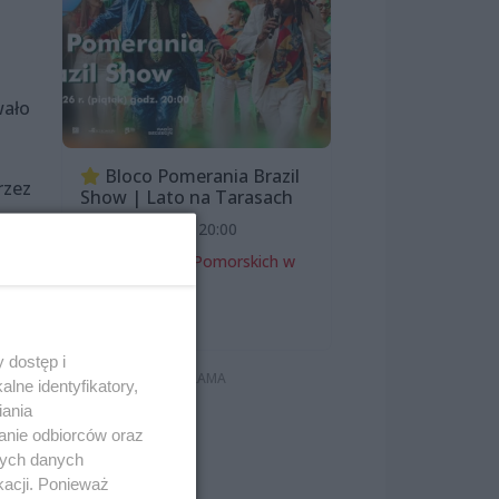
wało
Bloco Pomerania Brazil
rzez
Show | Lato na Tarasach
7 sierpnia 2026, 20:00
Zamek Książąt Pomorskich w
Szczecinie
Koncerty
 dostęp i
lne identyfikatory,
iania
anie odbiorców oraz
nych danych
kacji. Ponieważ