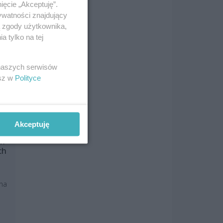
ięcie „Akceptuję”.
ywatności znajdujący
ą zgody użytkownika,
 tylko na tej
 naszych serwisów
esz w
Polityce
Akceptuję
em
ch
 na