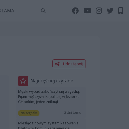
KLAMA
Udostępnij
Najczęściej czytane
Męski wypad zakończył się tragedią.
Pijani mężczyźni kąpali się w Jeziorze
Głębokim, jeden zniknął
2 dni temu
Na sygnale
Miesiąc z nowym system kasowania
biletów w komunikacji miejskiej.