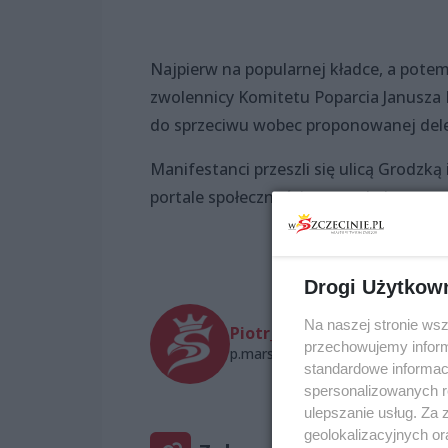
Najpierw na popularnej kładce, a pote
zwolennicy Komitetu Poparcia Janusza P
do sprzeciwu wobec proponowanej delega
Manifestanci przeszli się ulicą Grodzką i
portale społecznościowe, a akcja prote
Drogi Użytkow
Na naszej stronie ws
Piotr_Marski
przechowujemy informa
p.marski@wszczecinie.pl
standardowe informac
spersonalizowanych re
ulepszanie usług. Za
geolokalizacyjnych or