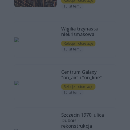
Relacje i fotorelacje
15 lat temu
Wigilia trzynasta
niekrismasowa
Relacje i fotorelacje
15 lat temu
Centrum Galaxy
"on_air" i "on_line"
Relacje i fotorelacje
15 lat temu
Szczecin 1970, ulica
Dubois -
rekonstrukcja