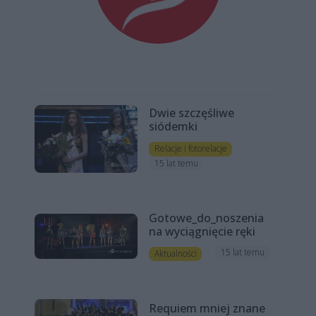
Dwie szczęśliwe
siódemki
Relacje i fotorelacje
15 lat temu
Gotowe_do_noszenia
na wyciągnięcie ręki
15 lat temu
Aktualności
Requiem mniej znane