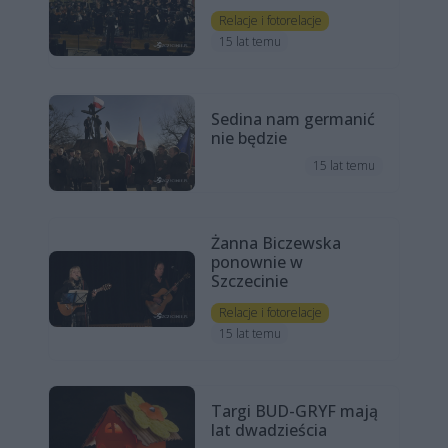
Relacje i fotorelacje
15 lat temu
Sedina nam germanić
nie będzie
15 lat temu
Żanna Biczewska
ponownie w
Szczecinie
Relacje i fotorelacje
15 lat temu
Targi BUD-GRYF mają
lat dwadzieścia