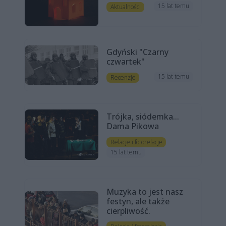
15 lat temu
Aktualności
Gdyński "Czarny
czwartek"
15 lat temu
Recenzje
Trójka, siódemka...
Dama Pikowa
Relacje i fotorelacje
15 lat temu
Muzyka to jest nasz
festyn, ale także
cierpliwość.