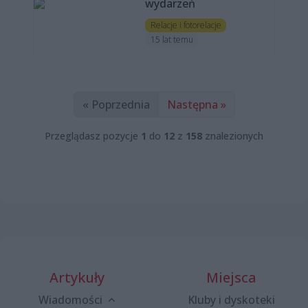
wydarzeń
Relacje i fotorelacje
15 lat temu
« Poprzednia
Następna »
Przeglądasz pozycje
1
do
12
z
158
znalezionych
Artykuły
Miejsca
Wiadomości
Kluby i dyskoteki