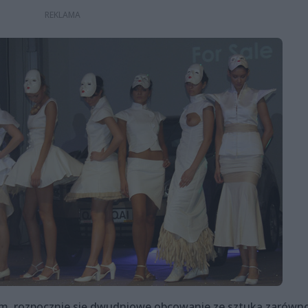
em, rozpocznie się dwudniowe obcowanie ze sztuką zarówn