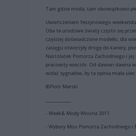
Tam gdzie moda, tam obowiązkowo płeć p
Uwieńczeniem feszynowego weekendu bę
Oba te urodziwe światy często się prze
częściej doświadczone modelki, dla wiel
zasięgu otworzyły drogę do kariery, p
Nastolatek Pomorza Zachodniego i jej s
pracowity wieczór. Od dawien dawna wi
widać sygnałów, by ta opinia miała ulec
©Piotr Marski
____________
- Week& Mody Wiosna 2011
- Wybory Miss Pomorza Zachodniego i