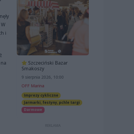
nęły
. W
h i
ę
 na
Szczeciński Bazar
Smakoszy
9 sierpnia 2026, 10:00
OFF Marina
Imprezy cykliczne
Jarmarki, festyny, pchle targi
Darmowe