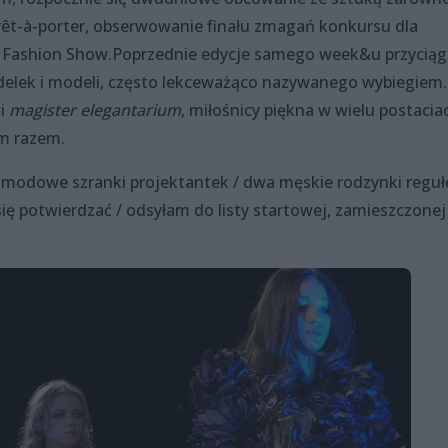
rêt-à-porter, obserwowanie finału zmagań konkursu dla
 Fashion Show.Poprzednie edycje samego week&u przyciąg
delek i modeli, często lekceważąco nazywanego wybiegiem
wi
magister elegantarium
, miłośnicy piękna w wielu postaciac
ym razem.
w modowe szranki projektantek / dwa męskie rodzynki reguł
ię potwierdzać / odsyłam do listy startowej, zamieszczonej