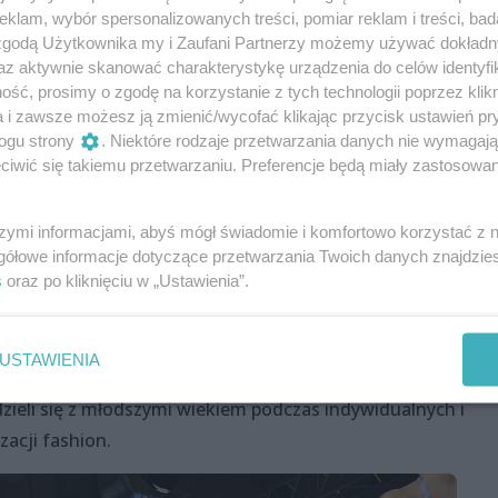
klam, wybór spersonalizowanych treści, pomiar reklam i treści, bad
 zgodą Użytkownika my i Zaufani Partnerzy możemy używać dokład
az aktywnie skanować charakterystykę urządzenia do celów identyfi
...
ść, prosimy o zgodę na korzystanie z tych technologii poprzez klikn
a i zawsze możesz ją zmienić/wycofać klikając przycisk ustawień pr
kołomodowych pierwszych dni kwietnia najbardziej
ogu strony
. Niektóre rodzaje przetwarzania danych nie wymagaj
zczecińskiej twórczyni Magdy Lipiejko. Używająca
iwić się takiemu przetwarzaniu. Preferencje będą miały zastosowania
June Miller, artystka (nie bójmy się tego określenia) wielu
graficzne realizacje, których premierowy pokaz miał miejs
szymi informacjami, abyś mógł świadomie i komfortowo korzystać z
. Który z dwóch cykli tamże przedstawionych zobaczą
gółowe informacje dotyczące przetwarzania Twoich danych znajdzi
s
oraz po kliknięciu w „Ustawienia”.
organizatorów, jak i samej autorki. Na co dzień właścicielka
cji modelek MLStudio, niestrudzona w twórczych
dkrywczyni i kreatorka "nowych_twarzy", macierzyńsko
USTAWIENIA
iecznych. Tytan pracy, zodiakalny Koziorożec - od pewneg
ieli się z młodszymi wiekiem podczas indywidualnych i
zacji fashion.