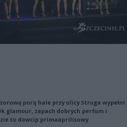
czorową porą hale przy ulicy Struga wypełni
zyk glamour, zapach dobrych perfum i
dzie to dowcip primaaprilisowy