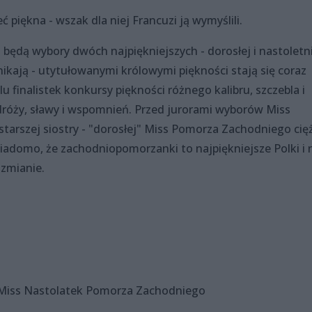
iękna - wszak dla niej Francuzi ją wymyślili.
dą wybory dwóch najpiękniejszych - dorosłej i nastoletni
nikają - utytułowanymi królowymi piękności stają się coraz
u finalistek konkursy piękności różnego kalibru, szczebla i
odróży, sławy i wspomnień. Przed jurorami wyborów Miss
tarszej siostry - "dorosłej" Miss Pomorza Zachodniego cięż
adomo, że zachodniopomorzanki to najpiękniejsze Polki i 
 zmianie.
 Miss Nastolatek Pomorza Zachodniego