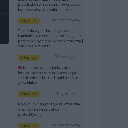
przedszkoli w Szczecinie. Dwa języki,
kort tenisowy i drzemki na mrozie
art. sponsorowany
Aktualności
Tak będą wyglądać zabytkowe
kamienice w centrum Szczecina! „Do tej
pory to nie było możliwe w historycznej
zabudowie miasta”
23 godziny temu
Aktualności
Haniebny wpis członka zarządu
Pogoni po śmierci Morozowskiego:
“niech spie***la”. Haditaghi nie chce
go w klubie
19 godzin temu
Aktualności
Nowy punkt Diagnostyki w Szczecinie
otworzył się wraz z akcją
profilaktyczną
art. sponsorowany
Aktualności