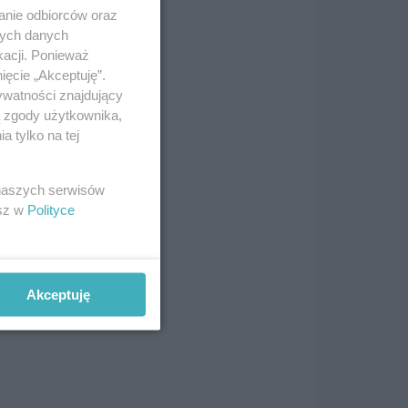
anie odbiorców oraz
nych danych
kacji. Ponieważ
ięcie „Akceptuję”.
ywatności znajdujący
ą zgody użytkownika,
 tylko na tej
ce
 naszych serwisów
esz w
Polityce
Akceptuję
o