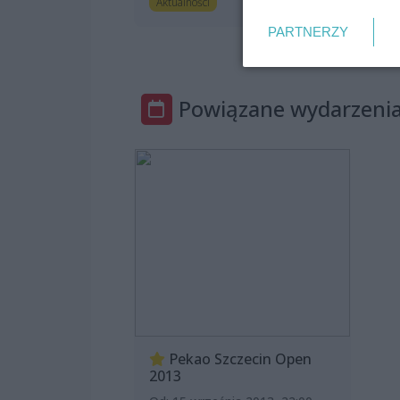
2 godziny temu
Aktualności
PARTNERZY
Powiązane wydarzeni
Pekao Szczecin Open
2013