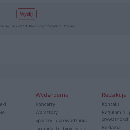
Wyślij
roniony dzięki reCAPTCHA od Google:
Prywatność
|
Warunki
.
Wydarzenia
Redakcja
eki
Koncerty
Kontakt
nie
Warsztaty
Regulamin i 
prywatności
Spacery i oprowadzania
Reklama
Jarmarki, festyny, pchle