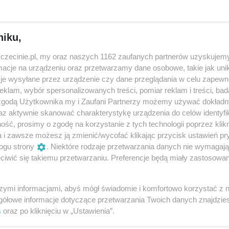
niku,
zczecinie.pl, my oraz naszych 1162 zaufanych partnerów uzyskujemy
cje na urządzeniu oraz przetwarzamy dane osobowe, takie jak unika
je wysyłane przez urządzenie czy dane przeglądania w celu zapewn
klam, wybór spersonalizowanych treści, pomiar reklam i treści, bad
 zgodą Użytkownika my i Zaufani Partnerzy możemy używać dokład
tarosta zmienił nazwisko
Ponad 60 milionów
az aktywnie skanować charakterystykę urządzenia do celów identyfi
a rodowe i został
dofinansowania dla
ść, prosimy o zgodę na korzystanie z tych technologii poprzez klikn
aatakowany. „Moje
szpitala z Arkońskiej.
azwisko to moje
Wyremontują i przebuduj
a i zawsze możesz ją zmienić/wycofać klikając przycisk ustawień pr
ziedzictwo”
ponad 100-letni budynek
ogu strony
. Niektóre rodzaje przetwarzania danych nie wymagaj
iwić się takiemu przetwarzaniu. Preferencje będą miały zastosowania
ivan Fate od tej kadencji
„Jego stan nikomu nie przynos
morządu pełni funkcję
chluby, ale dzięki funduszom
arosty polickiego.
europejskim to się zmieni. W
szymi informacjami, abyś mógł świadomie i komfortowo korzystać z
amorządowiec jest bardzo
nowoczesnym obiekcie znajdz
gółowe informacje dotyczące przetwarzania Twoich danych znajdzi
tywny, a jego inicjatywy, jak...
się kilkana...
s
oraz po kliknięciu w „Ustawienia”.
3 godziny temu
3 godziny te
olityka
Aktualności