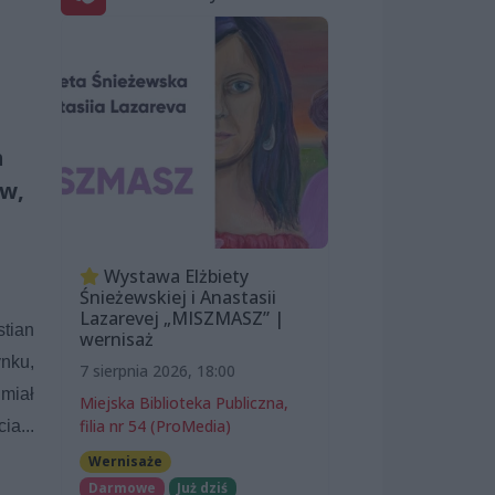
h
ów,
Wystawa Elżbiety
Śnieżewskiej i Anastasii
Lazarevej „MISZMASZ” |
tian
wernisaż
nku,
7 sierpnia 2026, 18:00
miał
Miejska Biblioteka Publiczna,
filia nr 54 (ProMedia)
ia...
Wernisaże
Darmowe
Już dziś