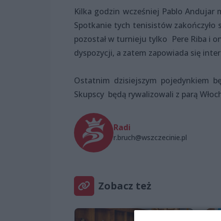
Kilka godzin wcześniej Pablo Andujar
Spotkanie tych tenisistów zakończyło 
pozostał w turnieju tylko Pere Riba i o
dyspozycji, a zatem zapowiada się inte
Ostatnim dzisiejszym pojedynkiem bę
Skupscy będą rywalizowali z parą Włoc
Radi
r.bruch@wszczecinie.pl
Zobacz też