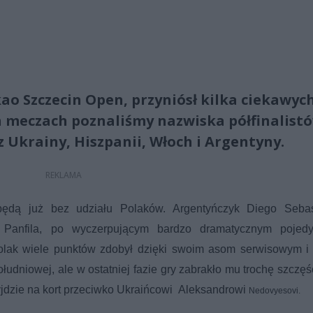
ao Szczecin Open, przyniósł kilka ciekawyc
h meczach poznaliśmy nazwiska półfinalist
 Ukrainy, Hiszpanii, Włoch i Argentyny.
 będą już bez udziału Polaków. Argentyńczyk Diego Sebas
 Panfila, po wyczerpującym bardzo dramatycznym pojedy
olak wiele punktów zdobył dzięki swoim asom serwisowym i 
dniowej, ale w ostatniej fazie gry zabrakło mu trochę szczęśc
yjdzie na kort przeciwko Ukraińcowi Aleksandrowi
Nedovyesovi.