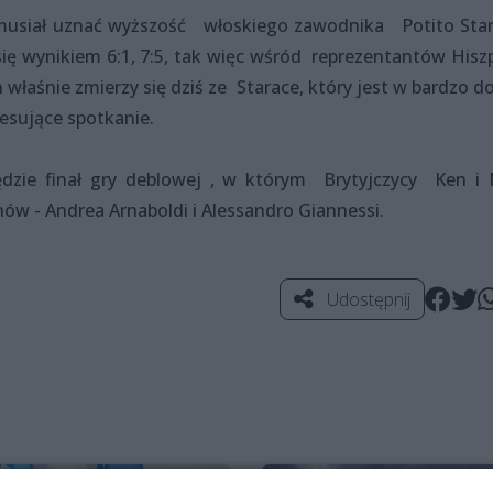
 musiał uznać wyższość włoskiego zawodnika Potito Star
się wynikiem 6:1, 7:5, tak więc wśród reprezentantów Hiszp
n właśnie zmierzy się dziś ze Starace, który jest w bardzo d
resujące spotkanie.
dzie finał gry deblowej , w którym Brytyjczycy Ken i 
hów - Andrea Arnaboldi i Alessandro Giannessi.
Udostępnij