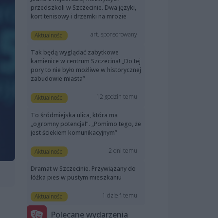
przedszkoli w Szczecinie. Dwa języki,
kort tenisowy i drzemki na mrozie
art. sponsorowany
Aktualności
Tak będą wyglądać zabytkowe
kamienice w centrum Szczecina! „Do tej
pory to nie było możliwe w historycznej
zabudowie miasta”
12 godzin temu
Aktualności
To śródmiejska ulica, która ma
„ogromny potencjał”. „Pomimo tego, że
jest ściekiem komunikacyjnym”
2 dni temu
Aktualności
Dramat w Szczecinie. Przywiązany do
łóżka pies w pustym mieszkaniu
1 dzień temu
Aktualności
Polecane wydarzenia