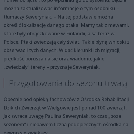
numer obrączki, to po wpisaniu go do systemu, będzie
można zaktualizować informacje o tym osobniku –
tłumaczy Seweryniak. – Na tej podstawie można
określić lokalizację danego ptaka. Mamy tak z mewami,
które były obrączkowane w Finlandii, a są teraz w
Polsce. Ptaki zwiedzają cały świat. Takie płyną wnioski z
obserwacji tych danych. Widać kierunki ich migracji,
prędkość poruszania się oraz wiadomo, jakie
„zwiedzały” tereny – przyznaje Seweryniak.
Przygotowania do sezonu trwają
Obecnie pod opieką fachowców z Ośrodka Rehabilitacji
Dzikich Zwierząt w Wielgowie jest ponad 100 zwierząt.
Jak zwraca uwagę Paulina Seweryniak, to czas „poza
sezonem” i niebawem liczba podopiecznych ośrodka na
pewno się zwiększy.