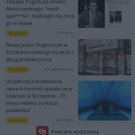
zarządu Pogoni po śmierci
Morozowskiego: “niech
spie***la”. Haditaghi nie chce
go w klubie
2 dni temu
Aktualności
Nowy punkt Diagnostyki w
Szczecinie otworzył się wraz z
akcją profilaktyczną
art. sponsorowany
Aktualności
Urzędniczka skarbowa w
ramach kontroli opalała się w
solarium w Szczecinie. „10
minut relaksu na koszt
podatnika”
2 dni temu
Aktualności
Polecane wydarzenia