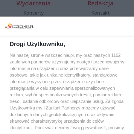
Wydarzenia
Redakcja
Koncerty
Kontakt
Warsztaty
Regulamin i polityka
prywatności
Spacery i oprowadzania
Reklama
Jarmarki, festyny, pchle
Drogi Użytkowniku,
targi
Redakcja
Wernisaże
Specjalny koncert z okazji
Na naszej stronie wszczecinie.pl, my oraz naszych 1162
20. urodzin portalu
zaufanych partnerów uzyskujemy dostęp i przechowujemy
Więcej
wSzczecinie.pl
informacje na urządzeniu oraz przetwarzamy dane
osobowe, takie jak unikalne identyfikatory, standardowe
Regulamin konkursów
informacje wysyłane przez urządzenie czy dane
śniadaniówka "Hej
przeglądania w celu zapewniania spersonalizowanych
Szczecin! Jest piątek!"
reklam, wybór spersonalizowanych treści, pomiar reklam i
treści, badanie odbiorców oraz ulepszanie usług. Za zgodą
Użytkownika my i Zaufani Partnerzy możemy używać
dokładnych danych geolokalizacyjnych oraz aktywnie
Partnerzy
skanować charakterystykę urządzenia do celów
Praca Szczecin
identyfikacji. Ponieważ cenimy Twoją prywatność, prosimy
o zgodę na korzystanie z tych technologii poprzez