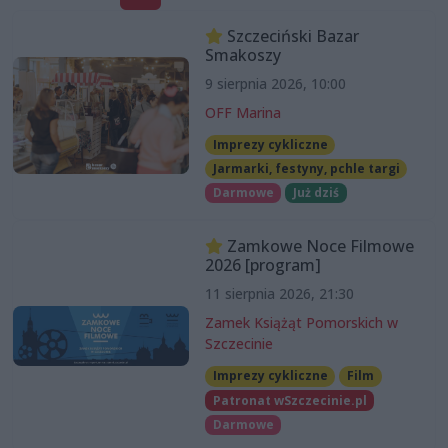
Szczeciński Bazar
Smakoszy
9 sierpnia 2026, 10:00
OFF Marina
Imprezy cykliczne
Jarmarki, festyny, pchle targi
Darmowe
Już dziś
Zamkowe Noce Filmowe
2026 [program]
11 sierpnia 2026, 21:30
Zamek Książąt Pomorskich w
Szczecinie
Imprezy cykliczne
Film
Patronat wSzczecinie.pl
Darmowe