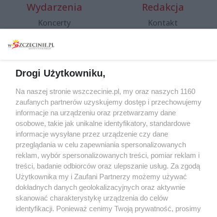
Wydarzenia
Redakcja
Koncerty
Kontakt
Warsztaty
Regulamin i polityka
prywatności
Spacery i oprowadzania
Reklama
Jarmarki, festyny, pchle
Drogi Użytkowniku,
targi
Redakcja
Wernisaże
Specjalny koncert z okazji
Na naszej stronie wszczecinie.pl, my oraz naszych 1160
20. urodzin portalu
zaufanych partnerów uzyskujemy dostęp i przechowujemy
Więcej
wSzczecinie.pl
informacje na urządzeniu oraz przetwarzamy dane
osobowe, takie jak unikalne identyfikatory, standardowe
Regulamin konkursów
informacje wysyłane przez urządzenie czy dane
śniadaniówka "Hej
przeglądania w celu zapewniania spersonalizowanych
Szczecin! Jest piątek!"
reklam, wybór spersonalizowanych treści, pomiar reklam i
treści, badanie odbiorców oraz ulepszanie usług. Za zgodą
Użytkownika my i Zaufani Partnerzy możemy używać
dokładnych danych geolokalizacyjnych oraz aktywnie
Partnerzy
skanować charakterystykę urządzenia do celów
Praca Szczecin
identyfikacji. Ponieważ cenimy Twoją prywatność, prosimy