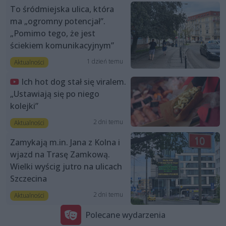
To śródmiejska ulica, która
ma „ogromny potencjał”.
„Pomimo tego, że jest
ściekiem komunikacyjnym”
1 dzień temu
Aktualności
Ich hot dog stał się viralem.
„Ustawiają się po niego
kolejki”
2 dni temu
Aktualności
Zamykają m.in. Jana z Kolna i
wjazd na Trasę Zamkową.
Wielki wyścig jutro na ulicach
Szczecina
2 dni temu
Aktualności
Polecane wydarzenia