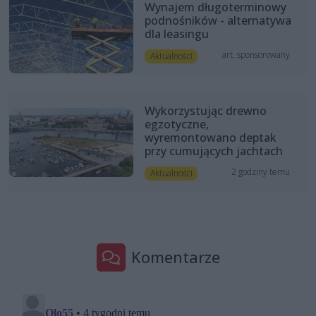
Wynajem długoterminowy
podnośników - alternatywa
dla leasingu
art. sponsorowany
Aktualności
Wykorzystując drewno
egzotyczne,
wyremontowano deptak
przy cumujących jachtach
2 godziny temu
Aktualności
Komentarze