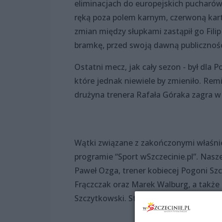
eliminacjach do europejskich pucharów.
ręką poza polem karnym, czerwoną kartk
zmian między słupkami zastąpił go Filip
bramkę, przed swoją dawną publicznoś
Ostatni mecz, jak cały sezon - był dla 
które jednak niewiele by zmieniło. Rem
drużyna trenera Rafała Góraka zagra w 
Wątki związane z zakończonymi właśn
programie “Sport wSzczecinie.pl”. Nasz
Paweł Ozga, trener kobiecej Pogoni Szc
Frączczak oraz Marek Walburg, a także
Szczytkowski. Startujemy 25 maja o god