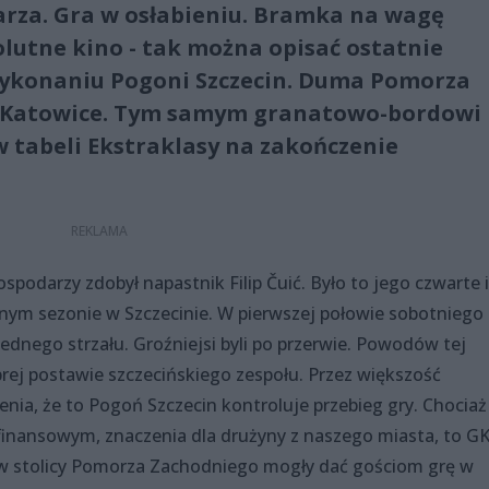
rza. Gra w osłabieniu. Bramka na wagę
utne kino - tak można opisać ostatnie
ykonaniu Pogoni Szczecin. Duma Pomorza
m Katowice. Tym samym granatowo-bordowi
 w tabeli Ekstraklasy na zakończenie
odarzy zdobył napastnik Filip Čuić. Było to jego czwarte i
jnym sezonie w Szczecinie. W pierwszej połowie sobotniego
 jednego strzału. Groźniejsi byli po przerwie. Powodów tej
rej postawie szczecińskiego zespołu. Przez większość
enia, że to Pogoń Szczecin kontroluje przebieg gry. Chociaż
finansowym, znaczenia dla drużyny z naszego miasta, to G
 w stolicy Pomorza Zachodniego mogły dać gościom grę w