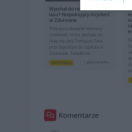
Wjechał do rowu i uciekł do
M
lasu? Niepokojący incydent
l
w Zdunowie
n
r
Trwa poszukiwanie kierowcy
w
osobówki, która zjechała do
N
rowu na ulicy Tomasza Żuka
Sz
przy dojeździe do szpitala w
z
Zdunowie. Świadkowi...
ak
1 godzina temu
Komunikacja
st
in
S
Komentarze