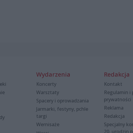
Wydarzenia
Redakcja
eki
Koncerty
Kontakt
nie
Warsztaty
Regulamin i 
prywatności
Spacery i oprowadzania
Reklama
Jarmarki, festyny, pchle
targi
Redakcja
ody
Wernisaże
Specjalny kon
20. urodzin p
Więcej