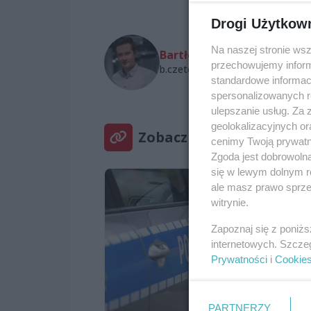
Drogi Użytkow
Na naszej stronie ws
Bartłomiej Czetowicz
przechowujemy informa
b.czetowicz@wszczecinie.pl
standardowe informac
spersonalizowanych re
ulepszanie usług. Za
geolokalizacyjnych or
Zobacz też
cenimy Twoją prywatno
Zgoda jest dobrowoln
się w lewym dolnym r
ale masz prawo sprzec
witrynie.
Zapoznaj się z poniż
internetowych. Szcze
Prywatności
i
Cookie
PARTNERZY