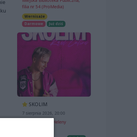
Miejska Biblioteka Publiczna,
nie
filia nr 54 (ProMedia)
aku
Wernisaże
Darmowe
Już dziś
SKOLIM
7 sierpnia 2026, 20:00
Teatr Letni im. Heleny
Majdaniec