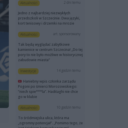
2 dni temu
Aktualności
Jedno z najbardziej niezwykłych
przedszkoli w Szczecinie. Dwa języki,
kort tenisowy i drzemki na mrozie
art. sponsorowany
Aktualności
Tak będą wyglądać zabytkowe
kamienice w centrum Szczecina! „Do tej
pory to nie było możliwe w historycznej
zabudowie miasta”
14 godzin temu
Inwestycje
Haniebny wpis członka zarządu
Pogoni po śmierci Morozowskiego:
“niech spie***la”. Haditaghi nie chce
go w klubie
10 godzin temu
Aktualności
To śródmiejska ulica, która ma
„ogromny potencjał”. „Pomimo tego, że