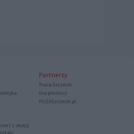
Partnerzy
Praca Szczecin
polityka
the:protocol
POZASzczecin.pl
cert z okazji
ortalu