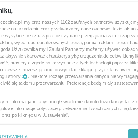
niku,
zczecinie.pl, my oraz naszych 1162 zaufanych partnerów uzyskujemy
Udostępnij
cje na urządzeniu oraz przetwarzamy dane osobowe, takie jak unika
je wysyłane przez urządzenie czy dane przeglądania w celu zapewn
klam, wybór spersonalizowanych treści, pomiar reklam i treści, bad
 zgodą Użytkownika my i Zaufani Partnerzy możemy używać dokład
az aktywnie skanować charakterystykę urządzenia do celów identyfi
ść, prosimy o zgodę na korzystanie z tych technologii poprzez klikn
a i zawsze możesz ją zmienić/wycofać klikając przycisk ustawień pr
ogu strony
. Niektóre rodzaje przetwarzania danych nie wymagaj
iwić się takiemu przetwarzaniu. Preferencje będą miały zastosowania
szymi informacjami, abyś mógł świadomie i komfortowo korzystać z
gółowe informacje dotyczące przetwarzania Twoich danych znajdzi
s
oraz po kliknięciu w „Ustawienia”.
USTAWIENIA