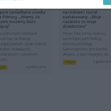
ieszkańcy zmieniają na
Starosta zmienił nazwisk
epsze zaniedbane osiedla
na rodowe i został
a Północy. „Wiemy, że
zaatakowany. „Moje
azem możemy dużo
nazwisko to moje
ięcej”
dziedzictwo”
a północnych osiedlach
Shivan Fate od tej kadencji
czecina nie brakuje
samorządu pełni funkcję
aangażowanych społeczników,
starosty polickiego.
tywnie działających
Samorządowiec jest bardzo
owarzyszeń i oddolnych
aktywny, a jego inicjatywy, jak...
icjaty...
5 godzin te
Polityka
4 godziny temu
port