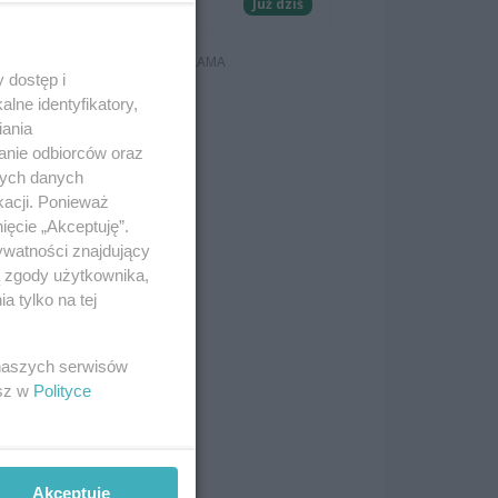
Koncerty
Już dziś
 dostęp i
lne identyfikatory,
iania
anie odbiorców oraz
nych danych
kacji. Ponieważ
ięcie „Akceptuję”.
ywatności znajdujący
ą zgody użytkownika,
 tylko na tej
 naszych serwisów
esz w
Polityce
Akceptuję