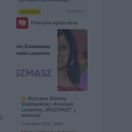
jest ściekiem komunikacyjnym”
2 dni temu
Aktualności
Polecane wydarzenia
Wystawa Elżbiety
Śnieżewskiej i Anastasii
Lazarevej „MISZMASZ” |
wernisaż
KS
7 sierpnia 2026, 18:00