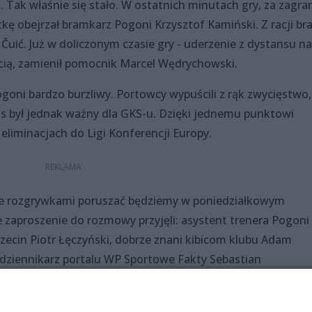
 Tak właśnie się stało. W ostatnich minutach gry, za zagra
ę obejrzał bramkarz Pogoni Krzysztof Kamiński. Z racji br
 Čuić. Już w doliczonym czasie gry - uderzenie z dystansu na
cią, zamienił pomocnik Marcel Wędrychowski.
Pogoni bardzo burzliwy. Portowcy wypuścili z rąk zwycięstwo,
is był jednak ważny dla GKS-u. Dzięki jednemu punktowi
eliminacjach do Ligi Konferencji Europy.
ie rozgrywkami poruszać będziemy w poniedziałkowym
e zaproszenie do rozmowy przyjęli: asystent trenera Pogoni
zecin Piotr Łęczyński, dobrze znani kibicom klubu Adam
 dziennikarz portalu WP Sportowe Fakty Sebastian
zinie 19:00.