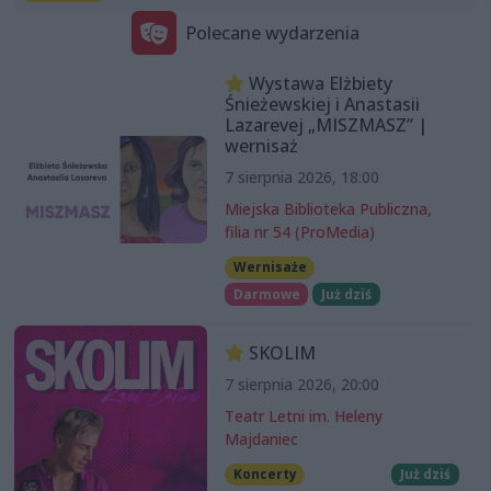
Polecane wydarzenia
Wystawa Elżbiety
Śnieżewskiej i Anastasii
Lazarevej „MISZMASZ” |
wernisaż
7 sierpnia 2026, 18:00
Miejska Biblioteka Publiczna,
filia nr 54 (ProMedia)
Wernisaże
Darmowe
Już dziś
SKOLIM
7 sierpnia 2026, 20:00
Teatr Letni im. Heleny
Majdaniec
Koncerty
Już dziś