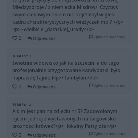
Międzyzdroje / z niemiecka Misdroy/. Czyżbyś
swym ciekawym okiem nie dojrzałbył w głebi
kadru chcrakterystycznych wieżyczek mol? </p>
<p>~wielbiciel_damskiej_urody</p>
Zgłoś do moderacji
0
Odpowiedz
16 lat temu
świetnie widowisko jak na szczecin, a do tego
profesjonalnie przygotowane kandydatki. było
naprawdę fajnie:)<p>~tambyłam</p>
Zgłoś do moderacji
0
Odpowiedz
16 lat temu
A kim jest pan na zdjeciu nr 5? Zadowolonym
ojcem jednej z wystawionych na targowisku
proznosci krówek?<p>~lokalny Patryjota</p>
Zgłoś do moderacji
0
Odpowiedz