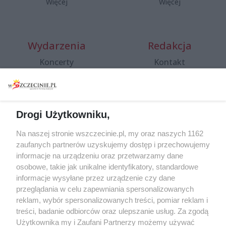
Więcej
Więcej
Wydarzenia
Redakcja
Koncerty
Kontakt
Warsztaty
Regulamin i polityka
prywatności
Spacery i oprowadzania
Reklama
Jarmarki, festyny, pchle
Drogi Użytkowniku,
targi
Redakcja
Wernisaże
Specjalny koncert z okazji
Na naszej stronie wszczecinie.pl, my oraz naszych 1162
20. urodzin portalu
zaufanych partnerów uzyskujemy dostęp i przechowujemy
Więcej
wSzczecinie.pl
informacje na urządzeniu oraz przetwarzamy dane
osobowe, takie jak unikalne identyfikatory, standardowe
Regulamin konkursów
informacje wysyłane przez urządzenie czy dane
śniadaniówka "Hej
przeglądania w celu zapewniania spersonalizowanych
Szczecin! Jest piątek!"
reklam, wybór spersonalizowanych treści, pomiar reklam i
treści, badanie odbiorców oraz ulepszanie usług. Za zgodą
Użytkownika my i Zaufani Partnerzy możemy używać