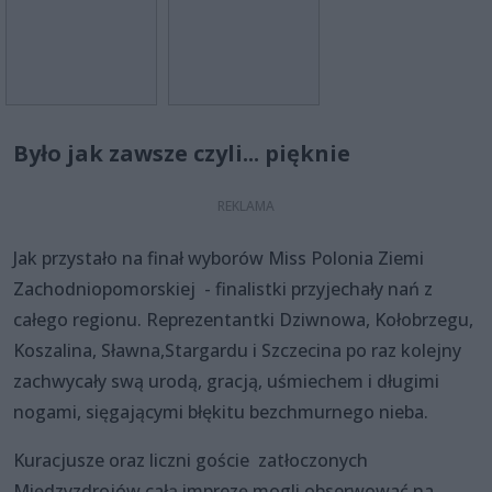
Było jak zawsze czyli... pięknie
Jak przystało na finał wyborów Miss Polonia Ziemi
Zachodniopomorskiej - finalistki przyjechały nań z
całego regionu. Reprezentantki Dziwnowa, Kołobrzegu,
Koszalina, Sławna,Stargardu i Szczecina po raz kolejny
zachwycały swą urodą, gracją, uśmiechem i długimi
nogami, sięgającymi błękitu bezchmurnego nieba.
Kuracjusze oraz liczni goście zatłoczonych
Międzyzdrojów całą imprezę mogli obserwować na