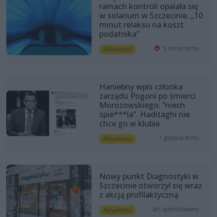
ramach kontroli opalała się
w solarium w Szczecinie. „10
minut relaksu na koszt
podatnika”
5 minut temu
Aktualności
Haniebny wpis członka
zarządu Pogoni po śmierci
Morozowskiego: “niech
spie***la”. Haditaghi nie
chce go w klubie
1 godzina temu
Aktualności
Nowy punkt Diagnostyki w
Szczecinie otworzył się wraz
z akcją profilaktyczną
art. sponsorowany
Aktualności