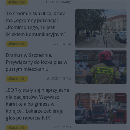
art. sponsorowany
Aktualności
To śródmiejska ulica, która
ma „ogromny potencjał”.
„Pomimo tego, że jest
ściekiem komunikacyjnym”
2 dni temu
Aktualności
Dramat w Szczecinie.
Przywiązany do łóżka pies w
pustym mieszkaniu
20 godzin temu
Aktualności
„SOR-y stały się nieprzyjazne
dla pacjentów. Wzywasz
karetkę albo giniesz w
kolejce”. Lekarze zabierają
głos po raporcie NIK
2 dni temu
Aktualności