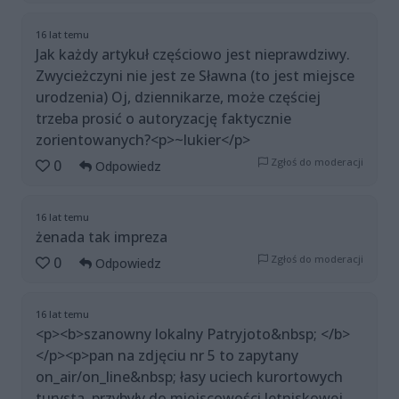
16 lat temu
Jak każdy artykuł częściowo jest nieprawdziwy.
Zwycieżczyni nie jest ze Sławna (to jest miejsce
urodzenia) Oj, dziennikarze, może częściej
trzeba prosić o autoryzację faktycznie
zorientowanych?<p>~lukier</p>
Zgłoś do moderacji
0
Odpowiedz
16 lat temu
żenada tak impreza
Zgłoś do moderacji
0
Odpowiedz
16 lat temu
<p><b>szanowny lokalny Patryjoto&nbsp; </b>
</p><p>pan na zdjęciu nr 5 to zapytany
on_air/on_line&nbsp; łasy uciech kurortowych
turysta, przybyły do miejscowości letniskowej