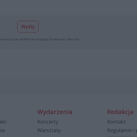
Wyślij
roniony dzięki reCAPTCHA od Google:
Prywatność
|
Warunki
.
Wydarzenia
Redakcja
eki
Koncerty
Kontakt
nie
Warsztaty
Regulamin i 