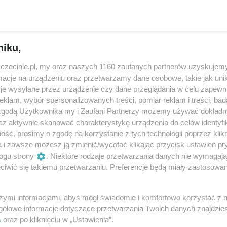
ne 25-30 zł. Ulgowe od 15 zł. Rodzinny przy jednoczesnym
lat 14 - 10zł/osoba. Jeszcze korzystniejsze ceny dla tych
e szczecińskie mecze grupowe Ligi Mistrzyń. Pakiet normal
- 35 zł, rodzinny 30zł/osoba.
niku,
zczecinie.pl, my oraz naszych 1160 zaufanych partnerów uzyskujemy
cje na urządzeniu oraz przetwarzamy dane osobowe, takie jak unika
 Nordmeccanica Modena
je wysyłane przez urządzenie czy dane przeglądania w celu zapewn
hemik
klam, wybór spersonalizowanych treści, pomiar reklam i treści, bad
 zgodą Użytkownika my i Zaufani Partnerzy możemy używać dokład
lley Conegliano
az aktywnie skanować charakterystykę urządzenia do celów identyfi
emik
ść, prosimy o zgodę na korzystanie z tych technologii poprzez klikn
a i zawsze możesz ją zmienić/wycofać klikając przycisk ustawień pr
ogu strony
. Niektóre rodzaje przetwarzania danych nie wymagaj
iwić się takiemu przetwarzaniu. Preferencje będą miały zastosowania
Udostępnij
szymi informacjami, abyś mógł świadomie i komfortowo korzystać z
gółowe informacje dotyczące przetwarzania Twoich danych znajdzi
s
oraz po kliknięciu w „Ustawienia”.