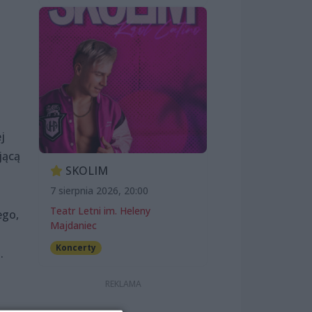
j
jącą
SKOLIM
7 sierpnia 2026, 20:00
Teatr Letni im. Heleny
ego,
Majdaniec
Koncerty
.