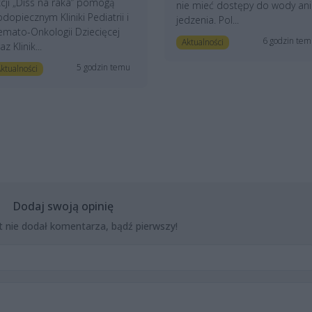
cji „Diss na raka” pomogą
nie mieć dostępy do wody ani
dopiecznym Kliniki Pediatrii i
jedzenia. Pol...
mato-Onkologii Dziecięcej
6 godzin te
Aktualności
az Klinik...
5 godzin temu
ktualności
Dodaj swoją opinię
t nie dodał komentarza, bądź pierwszy!