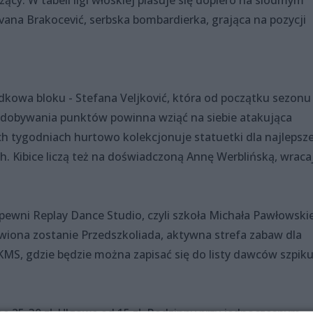
cy. W tabeli ligi włoskiej plasuje się dopiero na siódmym
ovana Brakocević, serbska bombardierka, grająca na pozycji
odkowa bloku - Stefana Veljković, która od początku sezonu
r zdobywania punktów powinna wziąć na siebie atakująca
ch tygodniach hurtowo kolekcjonuje statuetki dla najlepsze
. Kibice liczą też na doświadczoną Annę Werblińską, wraca
wni Replay Dance Studio, czyli szkoła Michała Pawłowski
awiona zostanie Przedszkoliada, aktywna strefa zabaw dla
DKMS, gdzie będzie można zapisać się do listy dawców szpiku