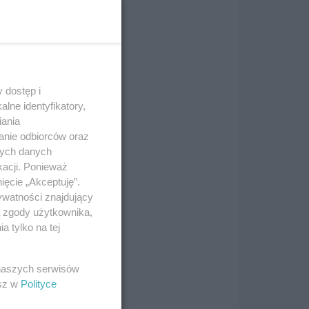
ny
 dostęp i
lne identyfikatory,
iania
anie odbiorców oraz
nych danych
kacji. Ponieważ
ięcie „Akceptuję”.
ywatności znajdujący
ą zgody użytkownika,
 tylko na tej
 naszych serwisów
esz w
Polityce