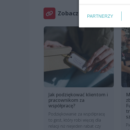
Zobacz też
PARTNERZY
Jak podziękować klientom i
M
pracownikom za
z
współpracę?
F
t
Podziękowanie za współpracę
s
to gest, który robi więcej dla
Pi
relacji niż niejeden rabat czy