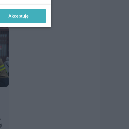
Akceptuję
y
gł