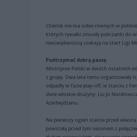
Chemik nie ma sobie równych w polskiej
których rywalki zmusiły policzanki do w
niecierpliwością czekają na start Ligi M
Podtrzymać dobrą passę
Mistrzynie Polski w dwóch ostatnich e
z grupy. Dwa lata temu organizowały tur
odpadły w fazie play-off, w starciu z F
dwie włoskie drużyny: Liu Jo Nordmecc
Azerbejdżanu.
Na pierwszy ogień starcie przed własn
powstałą przed tym sezonem z połączen