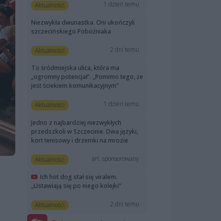
1 dzień temu
Aktualności
Niezwykła dwunastka. Oni ukończyli
szczecińskiego Pobożniaka
2 dni temu
Aktualności
To śródmiejska ulica, która ma
„ogromny potencjał”. „Pomimo tego, że
jest ściekiem komunikacyjnym”
1 dzień temu
Aktualności
Jedno z najbardziej niezwykłych
przedszkoli w Szczecinie. Dwa języki,
kort tenisowy i drzemki na mrozie
art. sponsorowany
Aktualności
Ich hot dog stał się viralem.
„Ustawiają się po niego kolejki”
2 dni temu
Aktualności