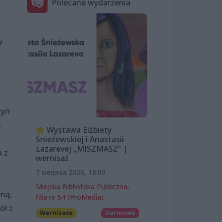
Polecane wydarzenia
w
zyń
m
Wystawa Elżbiety
Śnieżewskiej i Anastasii
Lazarevej „MISZMASZ” |
 z
wernisaż
7 sierpnia 2026, 18:00
Miejska Biblioteka Publiczna,
yną,
filia nr 54 (ProMedia)
ół z
Wernisaże
Darmowe