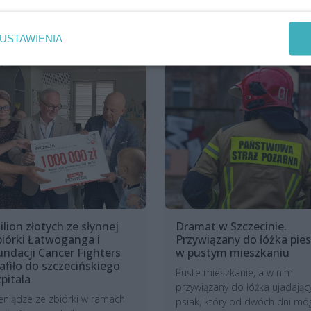
USTAWIENIA
ilion złotych ze słynnej
Dramat w Szczecinie.
biórki Łatwoganga i
Przywiązany do łóżka pies
undacji Cancer Fighters
w pustym mieszkaniu
rafiło do szczecińskiego
Puste mieszkanie, a w nim
zpitala
przywiązany do łóżka ujadając
eniądze ze zbiórki w ramach
psiak, który od dwóch dni mó