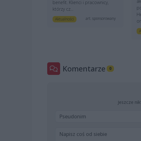
ak
benefit. Klienci i pracownicy,
po
którzy cz...
He
art. sponsorowany
Aktualności
or
A
Komentarze
0
Jeszcze nik