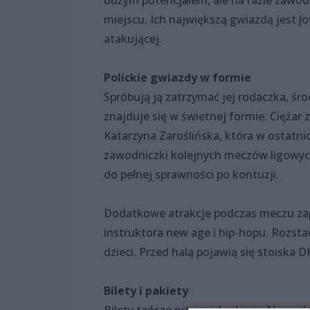
dużym potencjałem, ale na razie zawodzą
miejscu. Ich największą gwiazdą jest J
atakującej.
Polickie gwiazdy w formie
Spróbują ją zatrzymać jej rodaczka, śr
znajduje się w świetnej formie. Cięża
Katarzyna Zaroślińska, która w ostatni
zawodniczki kolejnych meczów ligowych
do pełnej sprawności po kontuzji.
Dodatkowe atrakcje podczas meczu zape
instruktora new age i hip-hopu. Rozst
dzieci. Przed halą pojawią się stoiska 
Bilety i pakiety