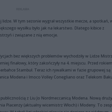
 lidze. W tym sezonie wygrał wszystkie mecze, a spotkań, 
iększego wysiłku było jak na lekarstwo. Dlatego kibice z
istrzyń i związane z nią emocje.
dycjach bez większych problemów wychodziły w Lidze Mistr
niej finałowy, który zakończyły na 4. miejscu. Przed rokie
enerbahce Stambuł. Teraz ich rywalkami w fazie grupowej są
anica Modena i Imoco Volley Conegliano oraz Telekom Baku
ą publicznością z Liu Jo Nordmeccanicą Modena. Nową druż
ia Piacenzy (aktualny wicemistrz Włoch) i Modeny. To zesp