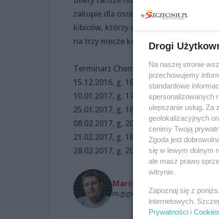
Bilety tańsze niż przed rokiem. Normal
zakupie dla osoby dorosłej i dziecka do 
kibiców, którzy chcą zobaczyć wszystki
na trzy mecze kosztuje 60-70 zł, ulgowy 
Drogi Użytkow
Na naszej stronie ws
Terminarz Chemika w Lidze Mistrzyń:
przechowujemy informa
15.12.2016, g. 18.00, Chemik - Liu Jo
standardowe informac
10.01.2017, g. 17.00, Telekom Baku - C
spersonalizowanych re
ulepszanie usług. Za
25.01.2017, g. 18.00, Chemik - Imoco Vo
geolokalizacyjnych or
08.02.2017, g. 20.30, Imoco Volley - Ch
cenimy Twoją prywatno
21.02.2017, g. 18.00, Chemik - Telekom
Zgoda jest dobrowoln
28.02.2017, g. 20.30, Modena - Chemik
się w lewym dolnym r
ale masz prawo sprzec
witrynie.
Marcin Gigiel
Zapoznaj się z poniż
m.gigiel@wszczecinie.pl
internetowych. Szcze
Prywatności
i
Cookie