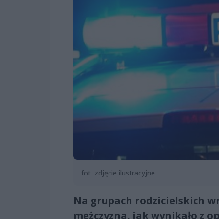
fot. zdjęcie ilustracyjne
Na grupach rodzicielskich wr
mężczyzna, jak wynikało z o