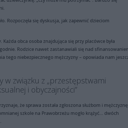
ać dziewczynkę: „czy może mu potrzymać”. Bardzo się
i.
o. Rozpoczęła się dyskusja, jak zapewnić dzieciom
y. Każda obca osoba znajdująca się przy placówce była
godnie. Rodzice nawet zastanawiali się nad sfinansowanie
ia tego niebezpiecznego mężczyzny – opowiada nam jeszc
 w związku z „przestępstwami
sualnej i obyczajności”
rzyznaje, że sprawa została zgłoszona służbom i mężczyznę
spomnianej szkole na Prawobrzeżu mogło krążyć… dwóch
.