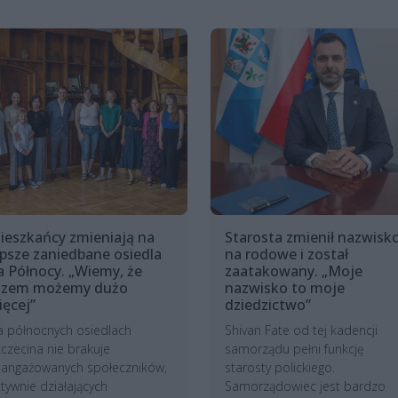
ieszkańcy zmieniają na
Starosta zmienił nazwisk
epsze zaniedbane osiedla
na rodowe i został
a Północy. „Wiemy, że
zaatakowany. „Moje
azem możemy dużo
nazwisko to moje
ięcej”
dziedzictwo”
a północnych osiedlach
Shivan Fate od tej kadencji
czecina nie brakuje
samorządu pełni funkcję
aangażowanych społeczników,
starosty polickiego.
tywnie działających
Samorządowiec jest bardzo