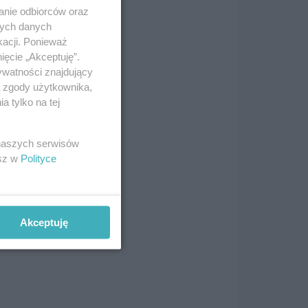
anie odbiorców oraz
nych danych
i o
kacji. Ponieważ
ację
ięcie „Akceptuję”.
ywatności znajdujący
ą zgody użytkownika,
 tylko na tej
ści
 naszych serwisów
esz w
Polityce
Akceptuję