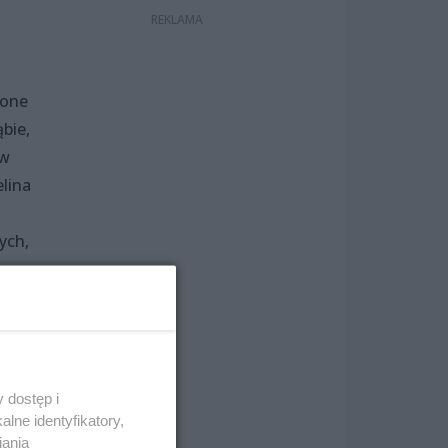
zone
bie,
 w
lina
ych,
nia.
ć
 dostęp i
.
lne identyfikatory,
iania