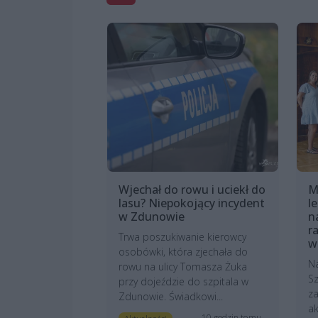
Wjechał do rowu i uciekł do
M
lasu? Niepokojący incydent
l
w Zdunowie
n
r
Trwa poszukiwanie kierowcy
w
osobówki, która zjechała do
N
rowu na ulicy Tomasza Żuka
Sz
przy dojeździe do szpitala w
z
Zdunowie. Świadkowi...
ak
10 godzin temu