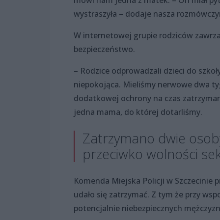
mówi nam jedna z matek. – On miał pyt
wystraszyła – dodaje nasza rozmówczyn
W internetowej grupie rodziców zawrzał
bezpieczeństwo.
– Rodzice odprowadzali dzieci do szkoł
niepokojąca. Mieliśmy nerwowe dwa ty
dodatkowej ochrony na czas zatrzyman
jedna mama, do której dotarliśmy.
Zatrzymano dwie osoby
przeciwko wolności sek
Komenda Miejska Policji w Szczecinie p
udało się zatrzymać. Z tym że przy w
potencjalnie niebezpiecznych mężczyzn