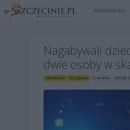
WIADOMOŚCI
Nagabywali dziec
dwie osoby w sk
Aktualności
Na sygnale
1 rok temu
wtorek, 