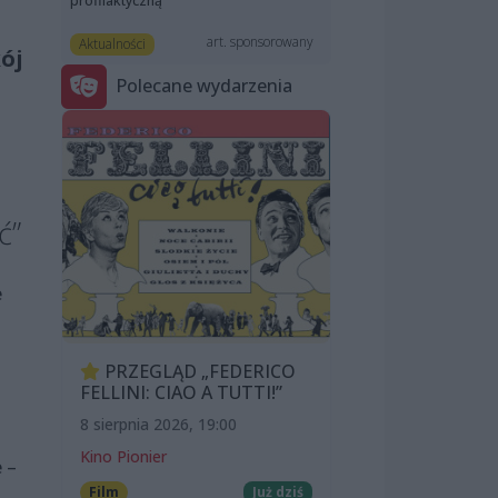
profilaktyczną
art. sponsorowany
Aktualności
ój
Polecane wydarzenia
ć”
e
PRZEGLĄD „FEDERICO
FELLINI: CIAO A TUTTI!”
8 sierpnia 2026, 19:00
Kino Pionier
e –
Film
Już dziś