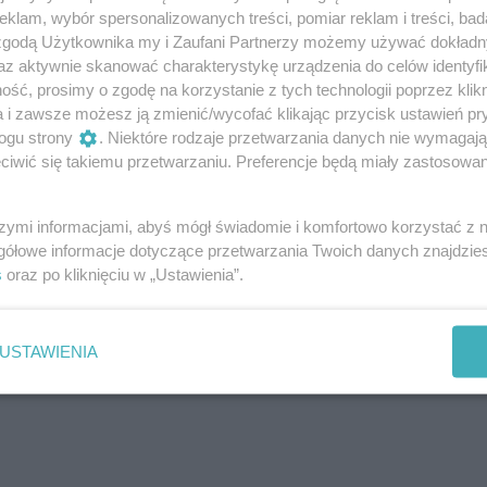
wobrzeża.
klam, wybór spersonalizowanych treści, pomiar reklam i treści, bad
 zgodą Użytkownika my i Zaufani Partnerzy możemy używać dokład
łoni, pokazują nam, że zawsze trzeba być czujnym jeśli chodz
az aktywnie skanować charakterystykę urządzenia do celów identyfi
zły do mnie słuchy o tych zdarzeniach, skierowałem interpel
ść, prosimy o zgodę na korzystanie z tych technologii poprzez klikn
ększenie patroli straży miejskiej oraz wystosowanie
a i zawsze możesz ją zmienić/wycofać klikając przycisk ustawień pr
ogu strony
. Niektóre rodzaje przetwarzania danych nie wymagaj
j Policji o wzmożone patrole przy szkołach. Jako rodzice
iwić się takiemu przetwarzaniu. Preferencje będą miały zastosowania
ażdy niepokojący sygnał – mówi radny Prawa i Sprawiedliwo
szymi informacjami, abyś mógł świadomie i komfortowo korzystać z
gółowe informacje dotyczące przetwarzania Twoich danych znajdzi
tawowych nie brakuje kontroli policji i straży miejskiej.
s
oraz po kliknięciu w „Ustawienia”.
USTAWIENIA
Udostępnij