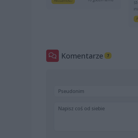
Aktualności
st
in
A
Komentarze
7