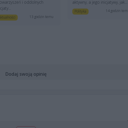
owarzyszeń i oddolnych
aktywny, a jego inicjatywy, jak...
icjaty...
14 godzin te
Polityka
13 godzin temu
ktualności
Dodaj swoją opinię