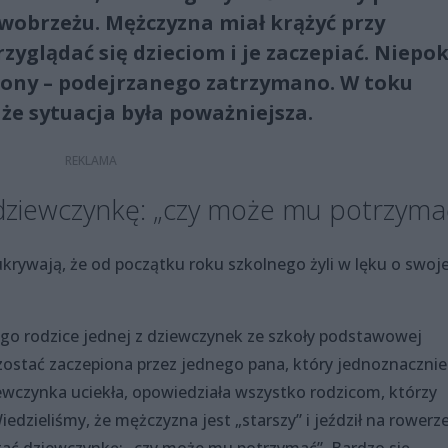
obrzeżu. Mężczyzna miał krążyć przy
yglądać się dzieciom i je zaczepiać. Niepok
iony – podejrzanego zatrzymano. W toku
 że sytuacja była poważniejsza.
dziewczynkę: „czy może mu potrzyma
ukrywają, że od początku roku szkolnego żyli w lęku o swoj
ego rodzice jednej z dziewczynek ze szkoły podstawowej
zostać zaczepiona przez jednego pana, który jednoznacznie
ewczynka uciekła, opowiedziała wszystko rodzicom, którzy
iedzieliśmy, że mężczyzna jest „starszy” i jeździł na rowerz