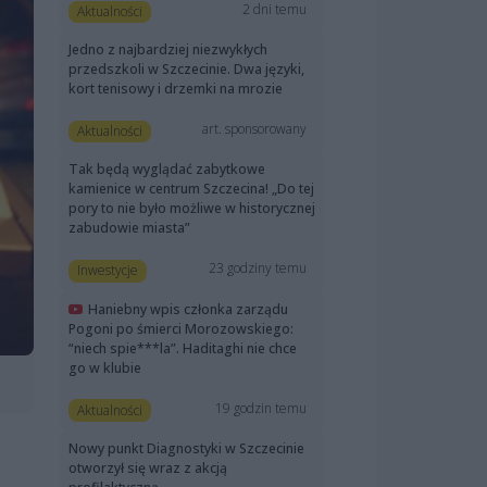
2 dni temu
Aktualności
Jedno z najbardziej niezwykłych
przedszkoli w Szczecinie. Dwa języki,
kort tenisowy i drzemki na mrozie
art. sponsorowany
Aktualności
Tak będą wyglądać zabytkowe
kamienice w centrum Szczecina! „Do tej
pory to nie było możliwe w historycznej
zabudowie miasta”
23 godziny temu
Inwestycje
Haniebny wpis członka zarządu
Pogoni po śmierci Morozowskiego:
“niech spie***la”. Haditaghi nie chce
go w klubie
19 godzin temu
Aktualności
Nowy punkt Diagnostyki w Szczecinie
otworzył się wraz z akcją