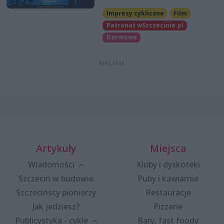
Imprezy cykliczne
Film
Patronat wSzczecinie.pl
Darmowe
Artykuły
Miejsca
Wiadomości
Kluby i dyskoteki
Szczecin w budowie
Puby i kawiarnie
Szczecińscy pionierzy
Restauracje
Jak jedziesz?
Pizzerie
Publicystyka - cykle
Bary, fast foody