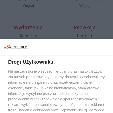
Więcej
Więcej
Wydarzenia
Redakcja
Koncerty
Kontakt
Warsztaty
Regulamin i polityka
prywatności
Spacery i oprowadzania
Reklama
Jarmarki, festyny, pchle
Drogi Użytkowniku,
targi
Redakcja
Wernisaże
Specjalny koncert z okazji
Na naszej stronie wszczecinie.pl, my oraz naszych 1162
20. urodzin portalu
zaufanych partnerów uzyskujemy dostęp i przechowujemy
Więcej
wSzczecinie.pl
informacje na urządzeniu oraz przetwarzamy dane
osobowe, takie jak unikalne identyfikatory, standardowe
Regulamin konkursów
informacje wysyłane przez urządzenie czy dane
śniadaniówka "Hej
przeglądania w celu zapewniania spersonalizowanych
Szczecin! Jest piątek!"
reklam, wybór spersonalizowanych treści, pomiar reklam i
treści, badanie odbiorców oraz ulepszanie usług. Za zgodą