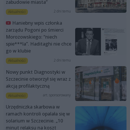
zabudowie miasta”
2 dni temu
Aktualności
Haniebny wpis członka
zarządu Pogoni po śmierci
Morozowskiego: “niech
spie***la”. Haditaghi nie chce
go w klubie
2 dni temu
Aktualności
Nowy punkt Diagnostyki w
Szczecinie otworzył się wraz z
akcją profilaktyczną
art. sponsorowany
Aktualności
Urzędniczka skarbowa w
ramach kontroli opalała się w
solarium w Szczecinie. „10
minut relaksu na koszt