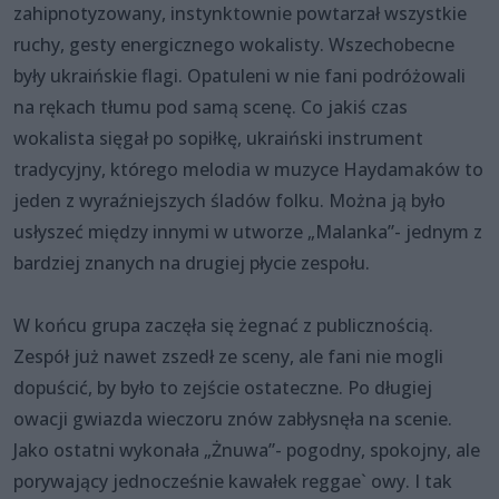
zahipnotyzowany, instynktownie powtarzał wszystkie
ruchy, gesty energicznego wokalisty. Wszechobecne
były ukraińskie flagi. Opatuleni w nie fani podróżowali
na rękach tłumu pod samą scenę. Co jakiś czas
wokalista sięgał po sopiłkę, ukraiński instrument
tradycyjny, którego melodia w muzyce Haydamaków to
jeden z wyraźniejszych śladów folku. Można ją było
usłyszeć między innymi w utworze „Malanka”- jednym z
bardziej znanych na drugiej płycie zespołu.
W końcu grupa zaczęła się żegnać z publicznością.
Zespół już nawet zszedł ze sceny, ale fani nie mogli
dopuścić, by było to zejście ostateczne. Po długiej
owacji gwiazda wieczoru znów zabłysnęła na scenie.
Jako ostatni wykonała „Żnuwa”- pogodny, spokojny, ale
porywający jednocześnie kawałek reggae` owy. I tak