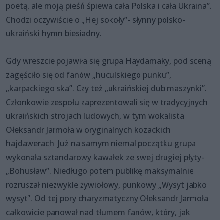
poetą, ale moją pieśń śpiewa cała Polska i cała Ukraina”.
Chodzi oczywiście o „Hej sokoły”- słynny polsko-
ukraiński hymn biesiadny.
Gdy wreszcie pojawiła się grupa Haydamaky, pod sceną
zagęściło się od fanów „huculskiego punku”,
„karpackiego ska”. Czy też „ukraińskiej dub maszynki”.
Członkowie zespołu zaprezentowali się w tradycyjnych
ukraińskich strojach ludowych, w tym wokalista
Ołeksandr Jarmoła w oryginalnych kozackich
hajdawerach. Już na samym niemal początku grupa
wykonała sztandarowy kawałek ze swej drugiej płyty-
„Bohusław”. Niedługo potem publikę maksymalnie
rozruszał niezwykle żywiołowy, punkowy „Wysyt jabko
wysyt”. Od tej pory charyzmatyczny Ołeksandr Jarmoła
całkowicie panował nad tłumem fanów, który, jak