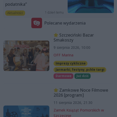
podatnika”
1 dzień temu
Aktualności
Polecane wydarzenia
Szczeciński Bazar
Smakoszy
9 sierpnia 2026, 10:00
OFF Marina
Imprezy cykliczne
Jarmarki, festyny, pchle targi
Darmowe
Już dziś
Zamkowe Noce Filmowe
2026 [program]
11 sierpnia 2026, 21:30
Zamek Książąt Pomorskich w
Szczecinie