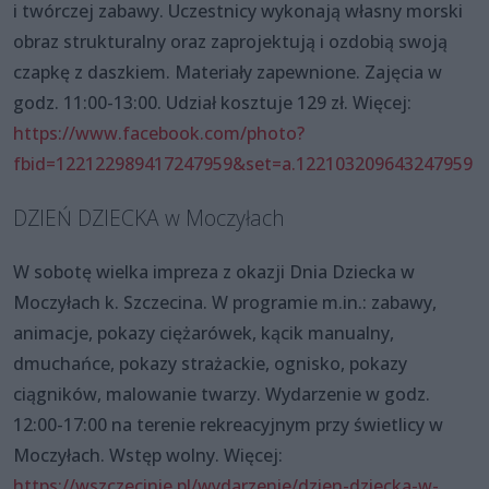
i twórczej zabawy. Uczestnicy wykonają własny morski
obraz strukturalny oraz zaprojektują i ozdobią swoją
czapkę z daszkiem. Materiały zapewnione. Zajęcia w
godz. 11:00-13:00. Udział kosztuje 129 zł. Więcej:
https://www.facebook.com/photo?
fbid=122122989417247959&set=a.122103209643247959
DZIEŃ DZIECKA w Moczyłach
W sobotę wielka impreza z okazji Dnia Dziecka w
Moczyłach k. Szczecina. W programie m.in.: zabawy,
animacje, pokazy ciężarówek, kącik manualny,
dmuchańce, pokazy strażackie, ognisko, pokazy
ciągników, malowanie twarzy. Wydarzenie w godz.
12:00-17:00 na terenie rekreacyjnym przy świetlicy w
Moczyłach. Wstęp wolny. Więcej:
https://wszczecinie.pl/wydarzenie/dzien-dziecka-w-