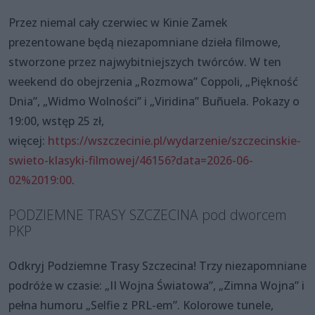
Przez niemal cały czerwiec w Kinie Zamek
prezentowane będą niezapomniane dzieła filmowe,
stworzone przez najwybitniejszych twórców. W ten
weekend do obejrzenia „Rozmowa” Coppoli, „Piękność
Dnia”, „Widmo Wolności” i „Viridina” Buñuela. Pokazy o
19:00, wstęp 25 zł,
więcej:
https://wszczecinie.pl/wydarzenie/szczecinskie-
swieto-klasyki-filmowej/46156?data=2026-06-
02%2019:00
.
PODZIEMNE TRASY SZCZECINA pod dworcem
PKP
Odkryj Podziemne Trasy Szczecina! Trzy niezapomniane
podróże w czasie: „II Wojna Światowa”, „Zimna Wojna” i
pełna humoru „Selfie z PRL-em”. Kolorowe tunele,