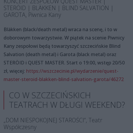
KONCERT ZESPOŁÓW QUEST MASTER |
STERÖID | BLÄKKEN | BLIND SALVATION |
GAROTA, Piwnica Kany
Bläkken (black/death metal) wraca na scenę, i to w
doborowym towarzystwie. W piątek na scenie Piwnicy
Kany zespołowi będą towarzyszyć szczecińskie Blind
Salvation (death metal) i Garota (black metal) oraz
STERÖID i QUEST MASTER. Start o 19:00, wstęp 20/50
zł, więcej:
https://wszczecinie.pl/wydarzenie/quest-
master-steroid-blakken-blind-salvation-garota/46272
CO W SZCZECIŃSKICH
TEATRACH W DŁUGI WEEKEND?
„DOM NIESPOKOJNEJ STAROŚCI”, Teatr
Współczesny