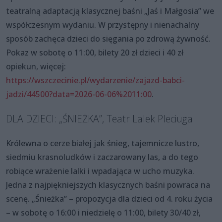
teatralną adaptacją klasycznej baśni „Jaś i Małgosia” we
współczesnym wydaniu. W przystępny i nienachalny
sposób zachęca dzieci do sięgania po zdrową żywność.
Pokaz w sobotę o 11:00, bilety 20 zł dzieci i 40 zł
opiekun, więcej:
https://wszczecinie.pl/wydarzenie/zajazd-babci-
jadzi/44500?data=2026-06-06%2011:00
.
DLA DZIECI: „ŚNIEŻKA”, Teatr Lalek Pleciuga
Królewna o cerze białej jak śnieg, tajemnicze lustro,
siedmiu krasnoludków i zaczarowany las, a do tego
robiące wrażenie lalki i wpadająca w ucho muzyka.
Jedna z najpiękniejszych klasycznych baśni powraca na
scenę. „Śnieżka” – propozycja dla dzieci od 4. roku życia
– w sobotę o 16:00 i niedzielę o 11:00, bilety 30/40 zł,