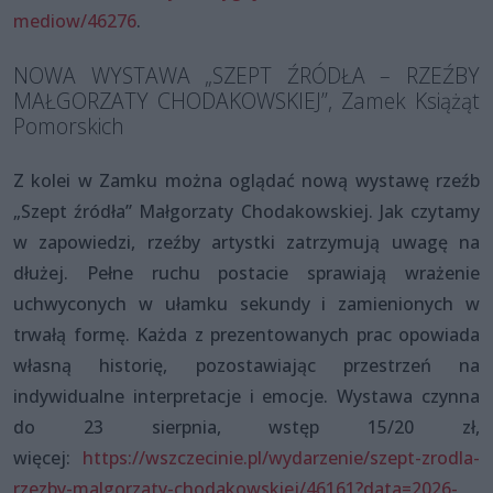
mediow/46276
.
NOWA WYSTAWA „SZEPT ŹRÓDŁA – RZEŹBY
MAŁGORZATY CHODAKOWSKIEJ”, Zamek Książąt
Pomorskich
Z kolei w Zamku można oglądać nową wystawę rzeźb
„Szept źródła” Małgorzaty Chodakowskiej. Jak czytamy
w zapowiedzi, rzeźby artystki zatrzymują uwagę na
dłużej. Pełne ruchu postacie sprawiają wrażenie
uchwyconych w ułamku sekundy i zamienionych w
trwałą formę. Każda z prezentowanych prac opowiada
własną historię, pozostawiając przestrzeń na
indywidualne interpretacje i emocje. Wystawa czynna
do 23 sierpnia, wstęp 15/20 zł,
więcej:
https://wszczecinie.pl/wydarzenie/szept-zrodla-
rzezby-malgorzaty-chodakowskiej/46161?data=2026-