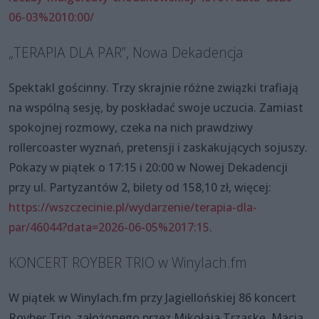
06-03%2010:00/
„TERAPIA DLA PAR”, Nowa Dekadencja
Spektakl gościnny. Trzy skrajnie różne związki trafiają
na wspólną sesję, by poskładać swoje uczucia. Zamiast
spokojnej rozmowy, czeka na nich prawdziwy
rollercoaster wyznań, pretensji i zaskakujących sojuszy.
Pokazy w piątek o 17:15 i 20:00 w Nowej Dekadencji
przy ul. Partyzantów 2, bilety od 158,10 zł, więcej:
https://wszczecinie.pl/wydarzenie/terapia-dla-
par/46044?data=2026-06-05%2017:15
.
KONCERT ROYBER TRIO w Winylach.fm
W piątek w Winylach.fm przy Jagiellońskiej 86 koncert
Royber Trio, założonego przez Mikołaja Trzaskę, Macia