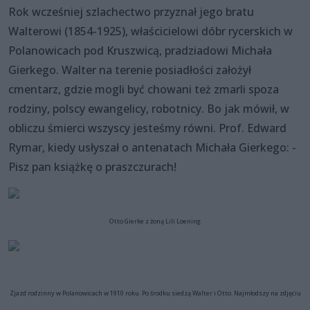
Rok wcześniej szlachectwo przyznał jego bratu
Walterowi (1854-1925), właścicielowi dóbr rycerskich w
Polanowicach pod Kruszwicą, pradziadowi Michała
Gierkego. Walter na terenie posiadłości założył
cmentarz, gdzie mogli być chowani też zmarli spoza
rodziny, polscy ewangelicy, robotnicy. Bo jak mówił, w
obliczu śmierci wszyscy jesteśmy równi. Prof. Edward
Rymar, kiedy usłyszał o antenatach Michała Gierkego: -
Pisz pan książkę o praszczurach!
Otto Gierke z żoną Lili Loening
Zjazd rodzinny w Polanowicach w 1910 roku. Po środku siedzą Walter i Otto. Najmłodszy na zdjęciu