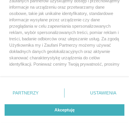
zaufanych partnerów uzyskujemy dostęp i przechowujemy
[12/21]
informacje na urządzeniu oraz przetwarzamy dane
osobowe, takie jak unikalne identyfikatory, standardowe
AUTOR ZDJĘCIA: Wojciech Bigus
informacje wysyłane przez urządzenie czy dane
przeglądania w celu zapewniania spersonalizowanych
reklam, wybór spersonalizowanych treści, pomiar reklam i
treści, badanie odbiorców oraz ulepszanie usług. Za zgodą
Użytkownika my i Zaufani Partnerzy możemy używać
dokładnych danych geolokalizacyjnych oraz aktywnie
skanować charakterystykę urządzenia do celów
identyfikacji. Ponieważ cenimy Twoją prywatność, prosimy
o zgodę na korzystanie z tych technologii poprzez
kliknięcie „Akceptuję”. Zgoda jest dobrowolna i zawsze
możesz ją zmienić/wycofać klikając przycisk ustawień
prywatności znajdujący się w lewym dolnym rogu strony
PARTNERZY
USTAWIENIA
. Niektóre rodzaje przetwarzania danych nie wymagają
zgody użytkownika, ale masz prawo sprzeciwić się
takiemu przetwarzaniu. Preferencje będą miały
Akceptuję
zastosowania tylko na tej witrynie.
[13/21]
Zapoznaj się z poniższymi informacjami, abyś mógł
AUTOR ZDJĘCIA: Wojciech Bigus