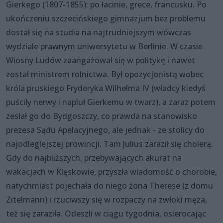
Gierkego (1807-1855): po łacinie, grece, francusku. Po
ukończeniu szczecińskiego gimnazjum bez problemu
dostał się na studia na najtrudniejszym wówczas
wydziale prawnym uniwersytetu w Berlinie. W czasie
Wiosny Ludów zaangażował się w politykę i nawet
został ministrem rolnictwa. Był opozycjonistą wobec
króla pruskiego Fryderyka Wilhelma IV (władcy kiedyś
puściły nerwy i napluł Gierkemu w twarz), a zaraz potem
zesłał go do Bydgoszczy, co prawda na stanowisko
prezesa Sądu Apelacyjnego, ale jednak - ze stolicy do
najodleglejszej prowincji. Tam Julius zaraził się cholerą.
Gdy do najbliższych, przebywających akurat na
wakacjach w Klęskowie, przyszła wiadomość o chorobie,
natychmiast pojechała do niego żona Therese (z domu
Zitelmann) i rzuciwszy się w rozpaczy na zwłoki męża,
też się zaraziła. Odeszli w ciągu tygodnia, osierocając