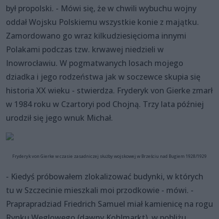
był propolski. - Mówi się, że w chwili wybuchu wojny
oddał Wojsku Polskiemu wszystkie konie z majątku.
Zamordowano go wraz kilkudziesięcioma innymi
Polakami podczas tzw. krwawej niedzieli w
Inowrocławiu. W pogmatwanych losach mojego
dziadka i jego rodzeństwa jak w soczewce skupia się
historia XX wieku - stwierdza. Fryderyk von Gierke zmarł
w 1984 roku w Czartoryi pod Chojną. Trzy lata później
urodził się jego wnuk Michał.
Fryderyk von Gierke w czasie zasadniczej służby wojskowej w Brześciu nad Bugiem 1928/1929
- Kiedyś próbowałem zlokalizować budynki, w których
tu w Szczecinie mieszkali moi przodkowie - mówi. -
Praprapradziad Friedrich Samuel miał kamienicę na rogu
Rynku Węglowego (dawny Kohlmarkt), w pobliżu