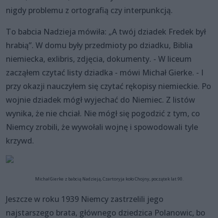
nigdy problemu z ortografią czy interpunkcją.
To babcia Nadzieja mówiła: „A twój dziadek Fredek był
hrabią”. W domu były przedmioty po dziadku, Biblia
niemiecka, exlibris, zdjęcia, dokumenty. - W liceum
zacząłem czytać listy dziadka - mówi Michał Gierke. - I
przy okazji nauczyłem się czytać rękopisy niemieckie. Po
wojnie dziadek mógł wyjechać do Niemiec. Z listów
wynika, że nie chciał. Nie mógł się pogodzić z tym, co
Niemcy zrobili, że wywołali wojnę i spowodowali tyle
krzywd.
Michał Gierke z babcią Nadzieją, Czartoryja koło Chojny, początek lat 90.
Jeszcze w roku 1939 Niemcy zastrzelili jego
najstarszego brata, głównego dziedzica Polanowic, bo