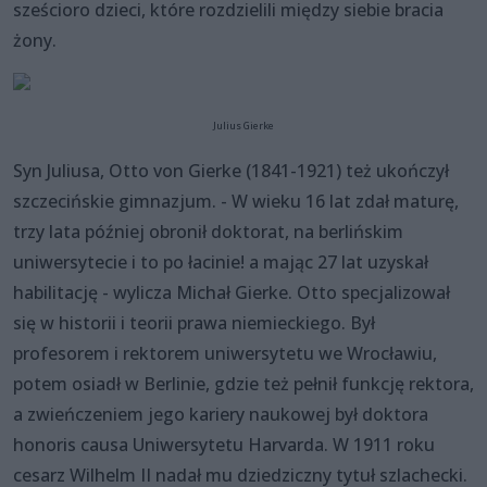
sześcioro dzieci, które rozdzielili między siebie bracia
żony.
Julius Gierke
Syn Juliusa, Otto von Gierke (1841-1921) też ukończył
szczecińskie gimnazjum. - W wieku 16 lat zdał maturę,
trzy lata później obronił doktorat, na berlińskim
uniwersytecie i to po łacinie! a mając 27 lat uzyskał
habilitację - wylicza Michał Gierke. Otto specjalizował
się w historii i teorii prawa niemieckiego. Był
profesorem i rektorem uniwersytetu we Wrocławiu,
potem osiadł w Berlinie, gdzie też pełnił funkcję rektora,
a zwieńczeniem jego kariery naukowej był doktora
honoris causa Uniwersytetu Harvarda. W 1911 roku
cesarz Wilhelm II nadał mu dziedziczny tytuł szlachecki.