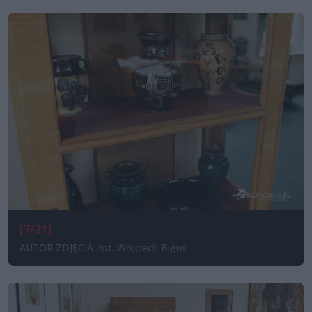
[7/21]
AUTOR ZDJĘCIA: fot. Wojciech Bigus