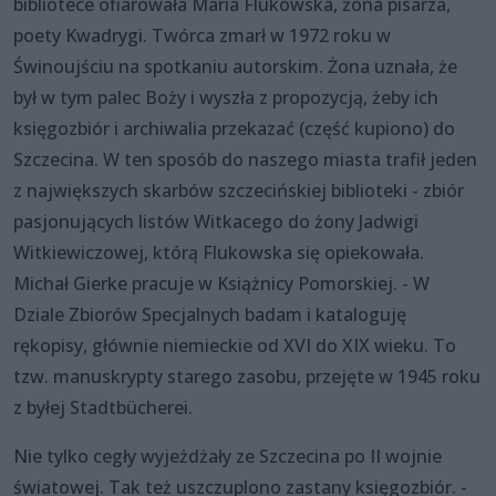
bibliotece ofiarowała Maria Flukowska, żona pisarza,
poety Kwadrygi. Twórca zmarł w 1972 roku w
Świnoujściu na spotkaniu autorskim. Żona uznała, że
był w tym palec Boży i wyszła z propozycją, żeby ich
księgozbiór i archiwalia przekazać (część kupiono) do
Szczecina. W ten sposób do naszego miasta trafił jeden
z największych skarbów szczecińskiej biblioteki - zbiór
pasjonujących listów Witkacego do żony Jadwigi
Witkiewiczowej, którą Flukowska się opiekowała.
Michał Gierke pracuje w Książnicy Pomorskiej. - W
Dziale Zbiorów Specjalnych badam i kataloguję
rękopisy, głównie niemieckie od XVI do XIX wieku. To
tzw. manuskrypty starego zasobu, przejęte w 1945 roku
z byłej Stadtbücherei.
Nie tylko cegły wyjeżdżały ze Szczecina po II wojnie
światowej. Tak też uszczuplono zastany księgozbiór. -