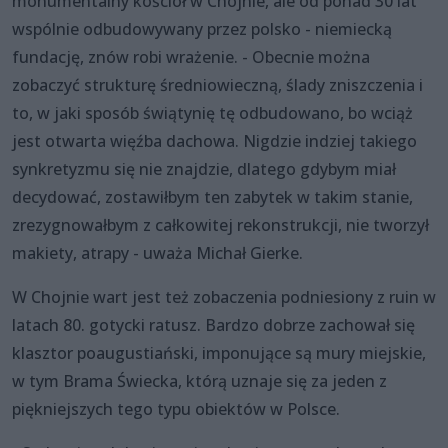
monumentalny kościół w Chojnie, ale od ponad 30 lat
wspólnie odbudowywany przez polsko - niemiecką
fundację, znów robi wrażenie. - Obecnie można
zobaczyć strukturę średniowieczną, ślady zniszczenia i
to, w jaki sposób świątynię tę odbudowano, bo wciąż
jest otwarta więźba dachowa. Nigdzie indziej takiego
synkretyzmu się nie znajdzie, dlatego gdybym miał
decydować, zostawiłbym ten zabytek w takim stanie,
zrezygnowałbym z całkowitej rekonstrukcji, nie tworzył
makiety, atrapy - uważa Michał Gierke.
W Chojnie wart jest też zobaczenia podniesiony z ruin w
latach 80. gotycki ratusz. Bardzo dobrze zachował się
klasztor poaugustiański, imponujące są mury miejskie,
w tym Brama Świecka, którą uznaje się za jeden z
piękniejszych tego typu obiektów w Polsce.