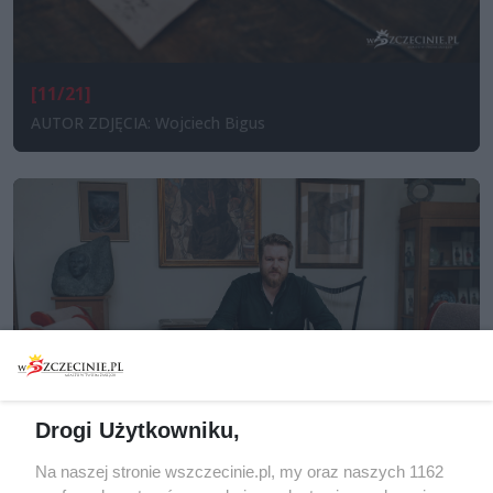
[11/21]
AUTOR ZDJĘCIA: Wojciech Bigus
Drogi Użytkowniku,
Na naszej stronie wszczecinie.pl, my oraz naszych 1162