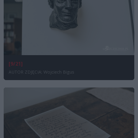
[9/21]
AUTOR ZDJĘCIA: Wojciech Bigus