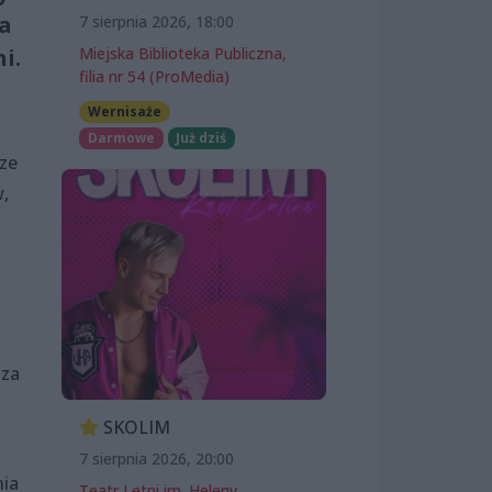
na
7 sierpnia 2026, 18:00
i.
Miejska Biblioteka Publiczna,
filia nr 54 (ProMedia)
Wernisaże
Darmowe
Już dziś
rze
,
 za
SKOLIM
7 sierpnia 2026, 20:00
nia
Teatr Letni im. Heleny