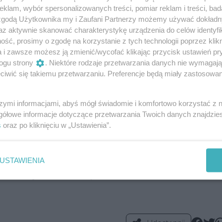
klam, wybór spersonalizowanych treści, pomiar reklam i treści, bad
iętych platanów, jeden wykazuje oznaki żywotności.
 zgodą Użytkownika my i Zaufani Partnerzy możemy używać dokład
az aktywnie skanować charakterystykę urządzenia do celów identyfi
ntensywnym wsparciu pielęgnacyjnym, obejmującym m.in.
ść, prosimy o zgodę na korzystanie z tych technologii poprzez klikn
ępca prezydenta Szczecina Marcin Biskupski.
a i zawsze możesz ją zmienić/wycofać klikając przycisk ustawień pr
ogu strony
. Niektóre rodzaje przetwarzania danych nie wymagaj
amach gwarancji. Jak podkreśla Marcin Biskupski, teren pr
iwić się takiemu przetwarzaniu. Preferencje będą miały zastosowania
MOSRiR, a ostatnie prace pielęgnacyjne przeprowadzono p
szymi informacjami, abyś mógł świadomie i komfortowo korzystać z
gółowe informacje dotyczące przetwarzania Twoich danych znajdzi
łada ograniczenie stosowania silnych chemicznych środków
s
oraz po kliknięciu w „Ustawienia”.
 metodami mechanicznymi w momencie, gdy osiągnęły fazę
 terenu przy jednoczesnym zachowaniu ochrony roślinności
 pod stałym monitoringiem, a kolejne zabiegi będą wykony
USTAWIENIA
n” - dodaje Marcin Biskupski.