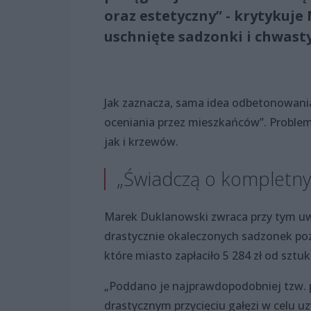
oraz estetyczny” - krytykuj
uschnięte sadzonki i chwasty,
Jak zaznacza, sama idea odbetonowania
oceniania przez mieszkańców”. Problem
jak i krzewów.
„Świadczą o kompletny
Marek Duklanowski zwraca przy tym uw
drastycznie okaleczonych sadzonek poz
które miasto zapłaciło 5 284 zł od sztuki
„Poddano je najprawdopodobniej tzw. p
drastycznym przycięciu gałęzi w celu 