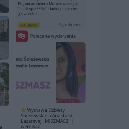
Pogoni po śmierci Morozowskiego:
“niech spie***la”. Haditaghi nie chce
go w klubie
9 godzin temu
Aktualności
Polecane wydarzenia
Wystawa Elżbiety
Śnieżewskiej i Anastasii
Lazarevej „MISZMASZ” |
y
wernisaż