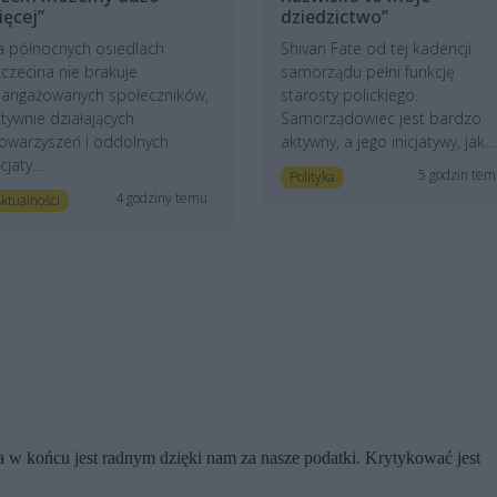
ięcej”
dziedzictwo”
a północnych osiedlach
Shivan Fate od tej kadencji
czecina nie brakuje
samorządu pełni funkcję
aangażowanych społeczników,
starosty polickiego.
tywnie działających
Samorządowiec jest bardzo
owarzyszeń i oddolnych
aktywny, a jego inicjatywy, jak...
icjaty...
5 godzin te
Polityka
4 godziny temu
ktualności