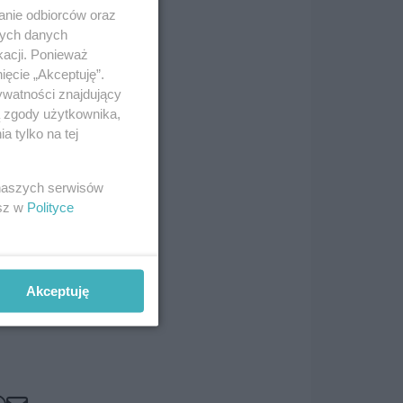
anie odbiorców oraz
nych danych
kacji. Ponieważ
ięcie „Akceptuję”.
ywatności znajdujący
ą zgody użytkownika,
zed
 tylko na tej
od
 naszych serwisów
esz w
Polityce
wane
Akceptuję