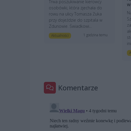
Trwa poszukiwanie kierowcy
w
osobówki, która zjechała do
N
rowu na ulicy Tomasza Żuka
Sz
przy dojeździe do szpitala w
z
Zdunowie. Świadkowi...
ak
1 godzina temu
Aktualności
st
in
A
Komentarze