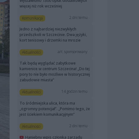
Wystawiono 1300 opłat dodatkowych
więcej niż rok wcześniej
2 dni temu
Komunikacja
Jedno z najbardziej niezwykłych
przedszkoli w Szczecinie. Dwa języki,
kort tenisowy i drzemki na mrozie
art. sponsorowany
Aktualności
Tak będą wyglądać zabytkowe
kamienice w centrum Szczecina! „Do tej
pory to nie było możliwe w historycznej
zabudowie miasta”
14 godzin temu
Aktualności
To śródmiejska ulica, która ma
„ogromny potencjał”. „Pomimo tego, że
jest ściekiem komunikacyjnym”
2 dni temu
Aktualności
Haniebny wpis członka zarządu