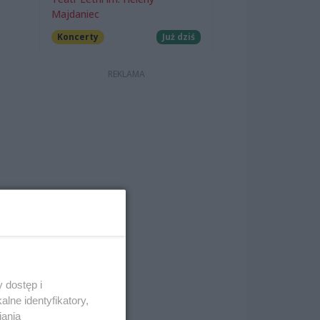
Majdaniec
Koncerty
Już dziś
 dostęp i
lne identyfikatory,
iania