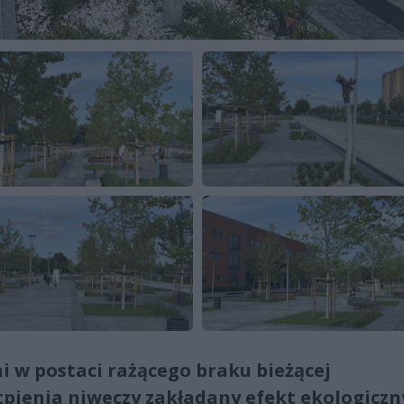
ni w postaci rażącego braku bieżącej
tpienia niweczy zakładany efekt ekologiczn