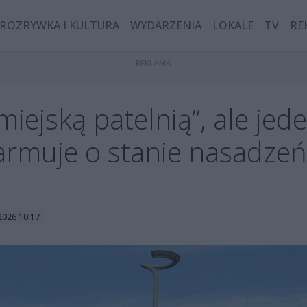
ROZRYWKA I KULTURA
WYDARZENIA
LOKALE
TV
RE
miejską patelnią”, ale jed
larmuje o stanie nasadze
 2026 10:17