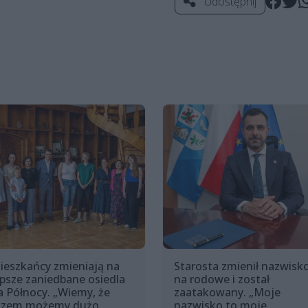
Udostępnij
ieszkańcy zmieniają na
Starosta zmienił nazwisk
epsze zaniedbane osiedla
na rodowe i został
a Północy. „Wiemy, że
zaatakowany. „Moje
azem możemy dużo
nazwisko to moje