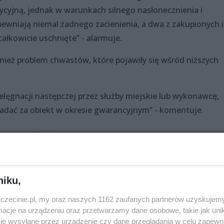
ycyjną, jednak w warunkach silnego nasłonecznienia i
apewniają niemal żadnego zacienienia, a dwa z zakupionych i
ałkowicie uschnięte” - alarmuje.
nież problem chwastów, które pojawiły się wśród niższych
lęgnacji następczej przez służby miejskie lub wykonawcę,
iadać za obiekt w okresie gwarancyjnym” - komentuje.
ny
niku,
cięskiego projektu SBO wyniósł 251 086 zł. Na początku
zczecinie.pl, my oraz naszych 1162 zaufanych partnerów uzyskujemy
u Rekreacji i Rehabilitacji zlecił wykonanie inspekcji
cje na urządzeniu oraz przetwarzamy dane osobowe, takie jak unika
je wysyłane przez urządzenie czy dane przeglądania w celu zapewn