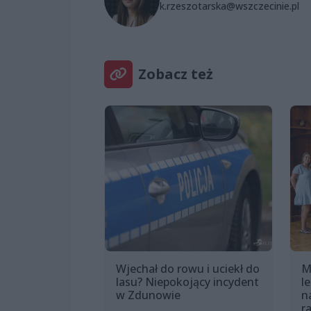
k.rzeszotarska@wszczecinie.pl
Zobacz też
Wjechał do rowu i uciekł do
M
lasu? Niepokojący incydent
l
w Zdunowie
n
r