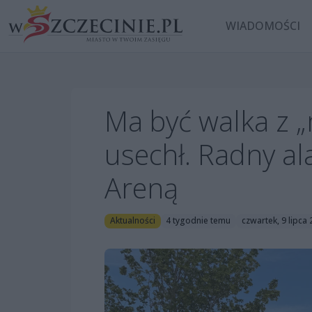
WIADOMOŚCI
Ma być walka z „
usechł. Radny a
Areną
Aktualności
4 tygodnie temu
czwartek, 9 lipca