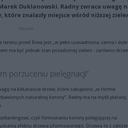
e Marek Duklanowski. Radny zwraca uwagę 
 które znalazły miejsce wśród niższej zielen
 terenu przed Enea jest „w pełni uzasadniona, cenna i dob
em ma być jednak stan posadzonej zieleni - zarówno drzew
m porzuceniu pielęgnacji”
agę na kilkanaście drzew, które zakupiono „w formie
bawionych naturalnej korony”. Radny ma na myśli platany,
.
ollardingowi, czyli formowaniu korony polegającej na
uzyskania efektu drzewa uformowanego. Drzewa te z założe