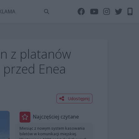
KLAMA
en z platanów
ń przed Enea
Udostępnij
Najczęściej czytane
Miesiąc z nowym system kasowania
biletów w komunikacji miejskiej.