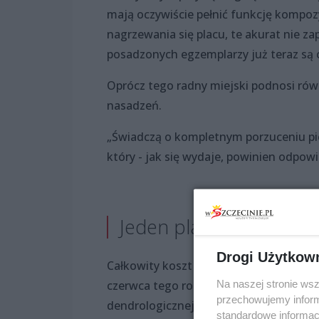
mają oczywiście pełnić funkcję kompoz
nagrzewania się placu, te akurat nie z
posadzonych egzemplarzy już teraz są c
Oprócz tego radny miejski podnosi rów
nasadzeń.
„Świadczą o kompletnym porzuceniu pie
który - jak się wydaje, powinien odpow
Jeden platan do wymia
Drogi Użytkow
Całkowity koszt nasadzeń w ramach zwy
Na naszej stronie ws
czerwca tego roku Miejski Ośrodek Sport
przechowujemy informa
dendrologicznej.
standardowe informac