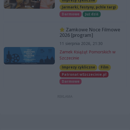
Imprezy cykliczne
Jarmarki, festyny, pchle targi
Darmowe
Już dziś
Zamkowe Noce Filmowe
2026 [program]
11 sierpnia 2026, 21:30
Zamek Książąt Pomorskich w
Szczecinie
Imprezy cykliczne
Film
Patronat wSzczecinie.pl
Darmowe