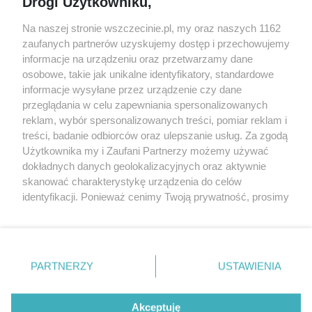
Drogi Użytkowniku,
targi
Redakcja
Wernisaże
Specjalny koncert z okazji
Na naszej stronie wszczecinie.pl, my oraz naszych 1162
20. urodzin portalu
zaufanych partnerów uzyskujemy dostęp i przechowujemy
Więcej
wSzczecinie.pl
informacje na urządzeniu oraz przetwarzamy dane
osobowe, takie jak unikalne identyfikatory, standardowe
Regulamin konkursów
informacje wysyłane przez urządzenie czy dane
śniadaniówka "Hej
przeglądania w celu zapewniania spersonalizowanych
Szczecin! Jest piątek!"
reklam, wybór spersonalizowanych treści, pomiar reklam i
treści, badanie odbiorców oraz ulepszanie usług. Za zgodą
Użytkownika my i Zaufani Partnerzy możemy używać
dokładnych danych geolokalizacyjnych oraz aktywnie
Partnerzy
skanować charakterystykę urządzenia do celów
Praca Szczecin
identyfikacji. Ponieważ cenimy Twoją prywatność, prosimy
o zgodę na korzystanie z tych technologii poprzez
the:protocol
kliknięcie „Akceptuję”. Zgoda jest dobrowolna i zawsze
POZASzczecin.pl
możesz ją zmienić/wycofać klikając przycisk ustawień
prywatności znajdujący się w lewym dolnym rogu strony
PARTNERZY
USTAWIENIA
. Niektóre rodzaje przetwarzania danych nie wymagają
zgody użytkownika, ale masz prawo sprzeciwić się
© 2026 wSzczecinie.pl
takiemu przetwarzaniu. Preferencje będą miały
Akceptuję
Created by GOD