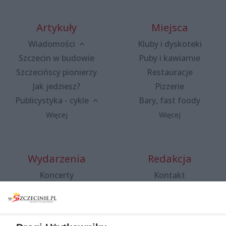
Artykuły
Miejsca
Wiadomości
Kluby i dyskoteki
Szczecin w budowie
Puby i kawiarnie
Szczecińscy pionierzy
Restauracje
Jak jedziesz?
Pizzerie
Publicystyka - cykle
Bary, fast foody
Więcej
Więcej
Wydarzenia
Redakcja
Koncerty
Kontakt
Warsztaty
Regulamin i polityka
prywatności
Spacery i oprowadzania
Reklama
Jarmarki, festyny, pchle