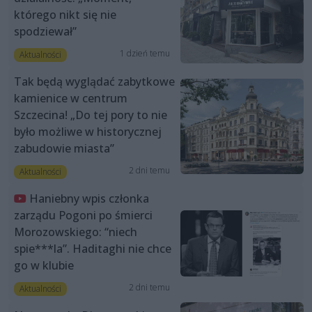
którego nikt się nie
spodziewał”
1 dzień temu
Aktualności
Tak będą wyglądać zabytkowe
kamienice w centrum
Szczecina! „Do tej pory to nie
było możliwe w historycznej
zabudowie miasta”
2 dni temu
Aktualności
Haniebny wpis członka
zarządu Pogoni po śmierci
Morozowskiego: “niech
spie***la”. Haditaghi nie chce
go w klubie
2 dni temu
Aktualności