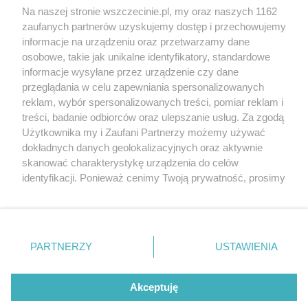
Wernisaże
Specjalny koncert z okazji
Na naszej stronie wszczecinie.pl, my oraz naszych 1162
20. urodzin portalu
zaufanych partnerów uzyskujemy dostęp i przechowujemy
Więcej
wSzczecinie.pl
informacje na urządzeniu oraz przetwarzamy dane
osobowe, takie jak unikalne identyfikatory, standardowe
Regulamin konkursów
informacje wysyłane przez urządzenie czy dane
śniadaniówka "Hej
przeglądania w celu zapewniania spersonalizowanych
Szczecin! Jest piątek!"
reklam, wybór spersonalizowanych treści, pomiar reklam i
treści, badanie odbiorców oraz ulepszanie usług. Za zgodą
Użytkownika my i Zaufani Partnerzy możemy używać
dokładnych danych geolokalizacyjnych oraz aktywnie
Partnerzy
skanować charakterystykę urządzenia do celów
Praca Szczecin
identyfikacji. Ponieważ cenimy Twoją prywatność, prosimy
o zgodę na korzystanie z tych technologii poprzez
the:protocol
kliknięcie „Akceptuję”. Zgoda jest dobrowolna i zawsze
POZASzczecin.pl
możesz ją zmienić/wycofać klikając przycisk ustawień
prywatności znajdujący się w lewym dolnym rogu strony
PARTNERZY
USTAWIENIA
. Niektóre rodzaje przetwarzania danych nie wymagają
zgody użytkownika, ale masz prawo sprzeciwić się
© 2026 wSzczecinie.pl
takiemu przetwarzaniu. Preferencje będą miały
Akceptuję
Created by GOD
zastosowania tylko na tej witrynie.