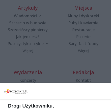
Artykuły
Miejsca
Wiadomości
Kluby i dyskoteki
Szczecin w budowie
Puby i kawiarnie
Szczecińscy pionierzy
Restauracje
Jak jedziesz?
Pizzerie
Publicystyka - cykle
Bary, fast foody
Więcej
Więcej
Wydarzenia
Redakcja
Koncerty
Kontakt
Warsztaty
Regulamin i polityka
prywatności
Spacery i oprowadzania
Reklama
Jarmarki, festyny, pchle
Drogi Użytkowniku,
targi
Redakcja