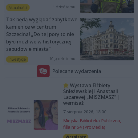
1 dzień temu
Aktualności
Tak będą wyglądać zabytkowe
kamienice w centrum
Szczecina! „Do tej pory to nie
było możliwe w historycznej
zabudowie miasta”
10 godzin temu
Inwestycje
Polecane wydarzenia
Wystawa Elżbiety
Śnieżewskiej i Anastasii
Lazarevej „MISZMASZ” |
wernisaż
7 sierpnia 2026, 18:00
Miejska Biblioteka Publiczna,
filia nr 54 (ProMedia)
Wernisaże