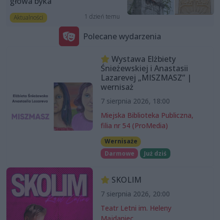
głowa byka
1 dzień temu
Aktualności
Polecane wydarzenia
Wystawa Elżbiety
Śnieżewskiej i Anastasii
Lazarevej „MISZMASZ” |
wernisaż
7 sierpnia 2026, 18:00
Miejska Biblioteka Publiczna,
filia nr 54 (ProMedia)
Wernisaże
Darmowe
Już dziś
SKOLIM
7 sierpnia 2026, 20:00
Teatr Letni im. Heleny
Majdaniec