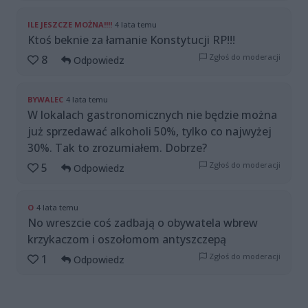
ILE JESZCZE MOŻNA!!!!
4 lata temu
Ktoś beknie za łamanie Konstytucji RP!!!
Zgłoś do moderacji
8
Odpowiedz
BYWALEC
4 lata temu
W lokalach gastronomicznych nie będzie można
już sprzedawać alkoholi 50%, tylko co najwyżej
30%. Tak to zrozumiałem. Dobrze?
Zgłoś do moderacji
5
Odpowiedz
O
4 lata temu
No wreszcie coś zadbają o obywatela wbrew
krzykaczom i oszołomom antyszczepą
Zgłoś do moderacji
1
Odpowiedz