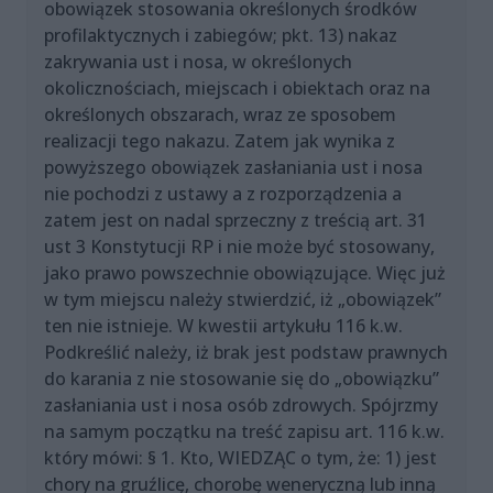
obowiązek stosowania określonych środków
profilaktycznych i zabiegów; pkt. 13) nakaz
zakrywania ust i nosa, w określonych
okolicznościach, miejscach i obiektach oraz na
określonych obszarach, wraz ze sposobem
realizacji tego nakazu. Zatem jak wynika z
powyższego obowiązek zasłaniania ust i nosa
nie pochodzi z ustawy a z rozporządzenia a
zatem jest on nadal sprzeczny z treścią art. 31
ust 3 Konstytucji RP i nie może być stosowany,
jako prawo powszechnie obowiązujące. Więc już
w tym miejscu należy stwierdzić, iż „obowiązek”
ten nie istnieje. W kwestii artykułu 116 k.w.
Podkreślić należy, iż brak jest podstaw prawnych
do karania z nie stosowanie się do „obowiązku”
zasłaniania ust i nosa osób zdrowych. Spójrzmy
na samym początku na treść zapisu art. 116 k.w.
który mówi: § 1. Kto, WIEDZĄC o tym, że: 1) jest
chory na gruźlicę, chorobę weneryczną lub inną