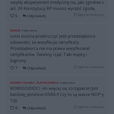
zwykły eksperyment medyczny na, jaki zgodnie z
art. 39 Konstytucji RP musisz wyrazić zgodę.
Zgłoś do moderacji
5
Odpowiedz
MAREK
4 lata temu
Limit można przekroczyć jeśli przedsiębiorca
udowodni, że weryfikuje certyfikaty.
Przedsiębiorca nie ma prawa weryfikować
certyfikatów. Świetny rząd. Taki mądry i
logiczny.
Zgłoś do moderacji
7
Odpowiedz
DUMNY FOLIARZ -PŁASKOZIEMCA
4 lata temu
KOWIDOIDIOCI -im więcej się szczypiecie tym
bardziej jesteście OSRA.I! Czy to są wasze NOP-y
?;)))
Zgłoś do moderacji
6
Odpowiedz