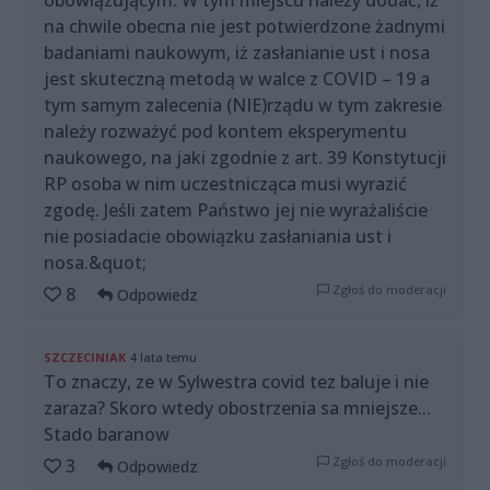
obowiązującym. W tym miejscu należy dodać, iż
na chwile obecna nie jest potwierdzone żadnymi
badaniami naukowym, iż zasłanianie ust i nosa
jest skuteczną metodą w walce z COVID – 19 a
tym samym zalecenia (NIE)rządu w tym zakresie
należy rozważyć pod kontem eksperymentu
naukowego, na jaki zgodnie z art. 39 Konstytucji
RP osoba w nim uczestnicząca musi wyrazić
zgodę. Jeśli zatem Państwo jej nie wyrażaliście
nie posiadacie obowiązku zasłaniania ust i
nosa.&quot;
Zgłoś do moderacji
8
Odpowiedz
SZCZECINIAK
4 lata temu
To znaczy, ze w Sylwestra covid tez baluje i nie
zaraza? Skoro wtedy obostrzenia sa mniejsze...
Stado baranow
Zgłoś do moderacji
3
Odpowiedz