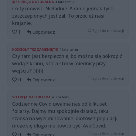
@SELEKCJA NATURALNA
4 lata temu
Co ty mówisz. Nieładnie. A mnie jednak tych
zaszczepionych jest żal. To przecież nasi
krajanie.
Zgłoś do moderacji
1
Odpowiedz
KOŚCIOŁY TEŻ ZAMKNIĘTE?
4 lata temu
Czy tam jest bezpiecznie, bo można się pokropić
wodą z kranu, która stoi w miednicy przy
wejściu? ;))))))
Zgłoś do moderacji
0
Odpowiedz
SELEKCJA NATURALNA
4 lata temu
Codziennie Covid uwalnia nas od kilkuset
foliarzy. Dajmy mu spokojnie działać, taka
szansa na wyeliminowanie idiotów z populacji
może się długo nie powtórzyć. Ave Covid.
Zgłoś do moderacji
0
Odpowiedz