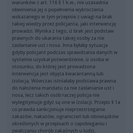
warunków z art. 116 § 1 k.w., nie uzasadnia
obwinienia jej o popełnienia wykroczenia
wskazanego w tym przepisie z uwagi na brak
takiej wiedzy przez policjanta, jaki interwencję
prowadzi. Wynika z tego, iż brak jest podstaw
prawnych do ukarania takiej osoby za nie
zasłanianie ust i nosa. Inna byłaby sytuacja
gdyby policjant podczas sprawdzania danych w
systemie uzyskał potwierdzenie, iż osoba w
stosunku, do której jest prowadzona
interwencja jest objęta kwarantanną lub
izolacją. Wówczas istniałaby podstawa prawna
do nałożenia mandatu za nie zasłanianie ust i
nosa, lecz takich osób raczej policja nie
wylegitymuje gdyż są one w izolacji. Przepis § 1a
co prawda sankcjonuje nieprzestrzeganie
zakazów, nakazów, ograniczeń lub obowiązków
określonych w przepisach o zapobieganiu i
zwalczaniu chorób zakaźnych u ludzi,