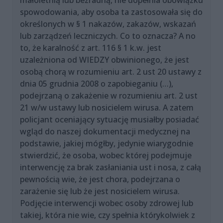
małoletnią lub bezradną, nie dopełnia obowiązku
spowodowania, aby osoba ta zastosowała się do
określonych w § 1 nakazów, zakazów, wskazań
lub zarządzeń leczniczych. Co to oznacza? A no
to, że karalność z art. 116 § 1 k.w. jest
uzależniona od WIEDZY obwinionego, że jest
osobą chorą w rozumieniu art. 2 ust 20 ustawy z
dnia 05 grudnia 2008 o zapobieganiu (…),
podejrzaną o zakażenie w rozumieniu art. 2 ust
21 w/w ustawy lub nosicielem wirusa. A zatem
policjant oceniający sytuację musiałby posiadać
wgląd do naszej dokumentacji medycznej na
podstawie, jakiej mógłby, jedynie wiarygodnie
stwierdzić, że osoba, wobec której podejmuje
interwencję za brak zasłaniania ust i nosa, z całą
pewnością wie, że jest chora, podejrzana o
zarażenie się lub że jest nosicielem wirusa.
Podjęcie interwencji wobec osoby zdrowej lub
takiej, która nie wie, czy spełnia którykolwiek z