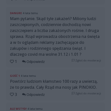
DANGRE
4 lata temu
Mam pytanie. Skąd tyle zakażeń? Miliony ludzi
zaszczepionych, codziennie dochodzą nowi
zaszczepieni a liczba zakażonych rośnie. I druga
sprawa. Rząd wprowadza obostrzenia na święta
a w tv oglądam reklamy zachęcające do
zakupów i rodzinnego spędzania świąt. I
dlaczego covid ma wolne 31.12 i 1.01 ?
Zgłoś do moderacji
1
Odpowiedz
GOŚĆ 1
4 lata temu
Powtórz ludziom kłamstwo 100 razy a uwierzą,
że to prawda. Cały Rząd ma nosy jak PINOKIO.
Zgłoś do moderacji
3
Odpowiedz
ALE WSTYD!
4 lata temu