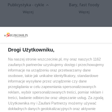
Publicystyka - cykle
Bary, fast foody
Więcej
Więcej
Wydarzenia
Redakcja
Koncerty
Kontakt
Warsztaty
Regulamin i polityka
Drogi Użytkowniku,
prywatności
Spacery i oprowadzania
Na naszej stronie wszczecinie.pl, my oraz naszych 1162
Reklama
Jarmarki, festyny, pchle
zaufanych partnerów uzyskujemy dostęp i przechowujemy
targi
Redakcja
informacje na urządzeniu oraz przetwarzamy dane
Wernisaże
Specjalny koncert z okazji
osobowe, takie jak unikalne identyfikatory, standardowe
informacje wysyłane przez urządzenie czy dane
20. urodzin portalu
Więcej
przeglądania w celu zapewniania spersonalizowanych
wSzczecinie.pl
reklam, wybór spersonalizowanych treści, pomiar reklam i
Regulamin konkursów
treści, badanie odbiorców oraz ulepszanie usług. Za zgodą
śniadaniówka "Hej
Użytkownika my i Zaufani Partnerzy możemy używać
Szczecin! Jest piątek!"
dokładnych danych geolokalizacyjnych oraz aktywnie