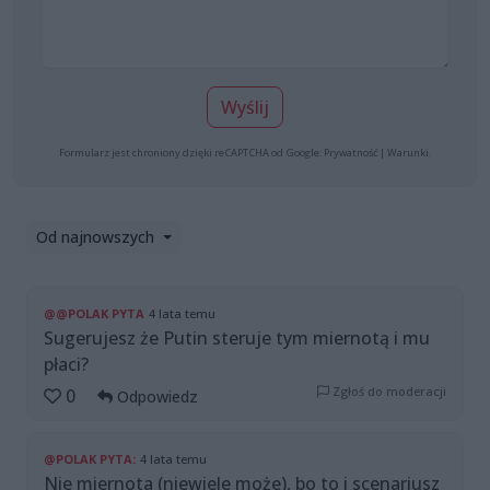
Wyślij
Formularz jest chroniony dzięki reCAPTCHA od Google:
Prywatność
|
Warunki
.
Od najnowszych
@@POLAK PYTA
4 lata temu
Sugerujesz że Putin steruje tym miernotą i mu
płaci?
Zgłoś do moderacji
0
Odpowiedz
@POLAK PYTA:
4 lata temu
Nie miernota (niewiele może), bo to i scenariusz