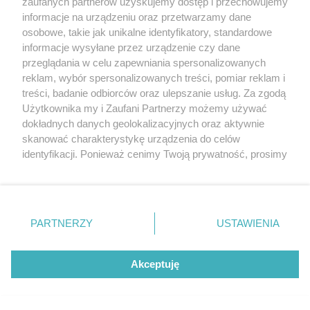
zaufanych partnerów uzyskujemy dostęp i przechowujemy
Stołczyńskiej, gdzie prowadzili warsztaty i zajęcia
informacje na urządzeniu oraz przetwarzamy dane
osobowe, takie jak unikalne identyfikatory, standardowe
międzypokoleniowe. – Klub Seniora został przejęty
informacje wysyłane przez urządzenie czy dane
przez Dom Kultury – wyjaśnia nasz przewodnik.
przeglądania w celu zapewniania spersonalizowanych
reklam, wybór spersonalizowanych treści, pomiar reklam i
– Ten cmentarz również sami czyściliśmy – dodaje,
treści, badanie odbiorców oraz ulepszanie usług. Za zgodą
wskazując na nekropolię nieopodal ulicy Nowy Świat,
Użytkownika my i Zaufani Partnerzy możemy używać
która została wpisana do Transgranicznego Szlaku
dokładnych danych geolokalizacyjnych oraz aktywnie
skanować charakterystykę urządzenia do celów
Nekropolii. – Co ciekawe, na Wszystkich Świętych przy
identyfikacji. Ponieważ cenimy Twoją prywatność, prosimy
niektórych grobach cały czas palą się znicze.
o zgodę na korzystanie z tych technologii poprzez
kliknięcie „Akceptuję”. Zgoda jest dobrowolna i zawsze
możesz ją zmienić/wycofać klikając przycisk ustawień
prywatności znajdujący się w lewym dolnym rogu strony
PARTNERZY
USTAWIENIA
. Niektóre rodzaje przetwarzania danych nie wymagają
zgody użytkownika, ale masz prawo sprzeciwić się
takiemu przetwarzaniu. Preferencje będą miały
Akceptuję
zastosowania tylko na tej witrynie.
Zapoznaj się z poniższymi informacjami, abyś mógł