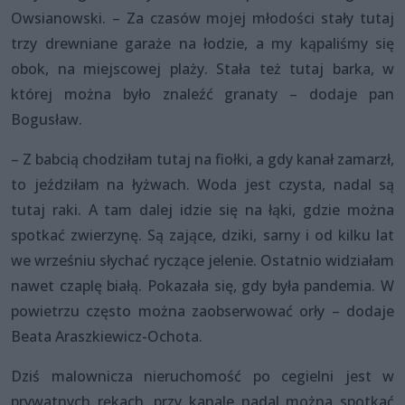
Owsianowski. – Za czasów mojej młodości stały tutaj
trzy drewniane garaże na łodzie, a my kąpaliśmy się
obok, na miejscowej plaży. Stała też tutaj barka, w
której można było znaleźć granaty – dodaje pan
Bogusław.
– Z babcią chodziłam tutaj na fiołki, a gdy kanał zamarzł,
to jeździłam na łyżwach. Woda jest czysta, nadal są
tutaj raki. A tam dalej idzie się na łąki, gdzie można
spotkać zwierzynę. Są zające, dziki, sarny i od kilku lat
we wrześniu słychać ryczące jelenie. Ostatnio widziałam
nawet czaplę białą. Pokazała się, gdy była pandemia. W
powietrzu często można zaobserwować orły – dodaje
Beata Araszkiewicz-Ochota.
Dziś malownicza nieruchomość po cegielni jest w
prywatnych rękach, przy kanale nadal można spotkać