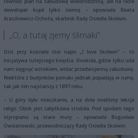
również plan na zabudowę wielorodzinną, ale na razie
deweloper kupił tylko ziemię – opowiada Beata
Araszkiewicz-Ochota, skarbnik Rady Osiedla Skolwin.
„O, a tutaj zjemy ślimaki”
Dziś przy kościele stoi napis „I love Skolwin” – to
inicjatywa tutejszego księdza. Dookoła, gdzie tylko uda
nam sięgnąć wzrokiem, widać przedwojenną zabudowę.
Niektóre z budynków pomału jednak popadają w ruinę,
tak jak ten najstarszy z 1897 roku.
– U góry było mieszkanie, a na dole mieliśmy lekcje
religii. Obok jest zabytkowa stodoła. Pod spodem tego
styropianu są stare mury – opowiada Bogusław
Owsianowski, przewodniczący Rady Osiedla Skolwin.