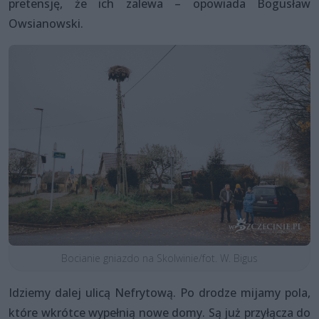
pretensję, że ich zalewa – opowiada Bogusław
Owsianowski.
Bocianie gniazdo na Skolwinie/fot. W. Bigus
Idziemy dalej ulicą Nefrytową. Po drodze mijamy pola,
które wkrótce wypełnią nowe domy. Są już przyłącza do