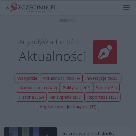
Artykuły
Wiadomości
Aktualności
Wszystkie
Aktualności
Inwestycje
(30349)
(3655)
Komunikacja
Polityka
Sport
(2412)
(1202)
(953)
Historia
Na sygnale
Reportaże
(563)
(397)
(153)
Hej Szczecin! Jest piątek!
(39)
Rozmowa przed słodką