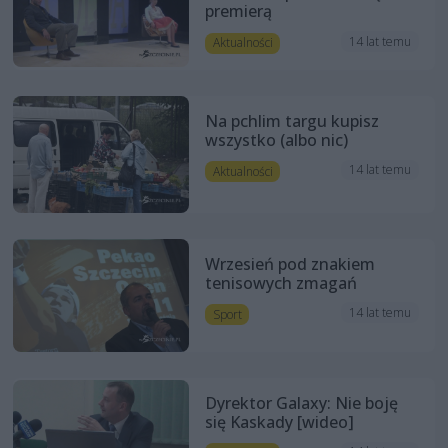
premierą
14 lat temu
Aktualności
Na pchlim targu kupisz
wszystko (albo nic)
14 lat temu
Aktualności
Wrzesień pod znakiem
tenisowych zmagań
14 lat temu
Sport
Dyrektor Galaxy: Nie boję
się Kaskady [wideo]