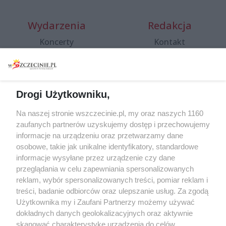
Wydarzenia
Redakcja
Koncerty
Kontakt
Warsztaty
Regulamin i polityka
prywatności
Spacery i oprowadzania
Reklama
Jarmarki, festyny, pchle
Drogi Użytkowniku,
targi
Redakcja
Wernisaże
Specjalny koncert z okazji
Na naszej stronie wszczecinie.pl, my oraz naszych 1160
20. urodzin portalu
zaufanych partnerów uzyskujemy dostęp i przechowujemy
Więcej
wSzczecinie.pl
informacje na urządzeniu oraz przetwarzamy dane
osobowe, takie jak unikalne identyfikatory, standardowe
Regulamin konkursów
informacje wysyłane przez urządzenie czy dane
śniadaniówka "Hej
przeglądania w celu zapewniania spersonalizowanych
Szczecin! Jest piątek!"
reklam, wybór spersonalizowanych treści, pomiar reklam i
treści, badanie odbiorców oraz ulepszanie usług. Za zgodą
Użytkownika my i Zaufani Partnerzy możemy używać
dokładnych danych geolokalizacyjnych oraz aktywnie
Partnerzy
skanować charakterystykę urządzenia do celów