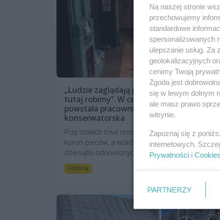
Na naszej stronie ws
przechowujemy informa
standardowe informac
spersonalizowanych re
ulepszanie usług. Za
geolokalizacyjnych or
cenimy Twoją prywatno
Zgoda jest dobrowoln
„Ludzie zaglądają przez okna i pytają, co
się w lewym dolnym r
tutaj robimy”. W centrum Szczecina
ale masz prawo sprzec
powstała pracownia zduńsko-
witrynie.
konserwatorska
Przy stołach trwa renowacja zdobionych kafli i
Zapoznaj się z poniż
koron pieców, a wokół nich wyeksponowano
internetowych. Szcze
dziesiątki odnowionych już elementów – tak...
Prywatności
i
Cookie
1 rok temu
Historia
PARTNERZY