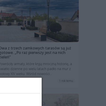
Dwa z trzech zamkowych tarasów są już
gotowe. „Po raz pierwszy jest na nich
zieleń”
Powróciły armaty, które kryją mroczną historię, a
światło dzienne po wielu latach padło na mur z
połowy XIV wieku. Wśród nowości...
1 rok temu
Inwestycje