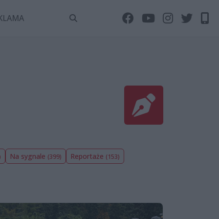
KLAMA
Na sygnale
Reportaże
)
(399)
(153)