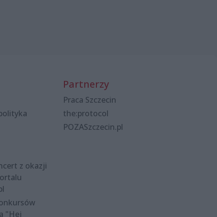
Partnerzy
Praca Szczecin
polityka
the:protocol
POZASzczecin.pl
cert z okazji
ortalu
pl
konkursów
a "Hej