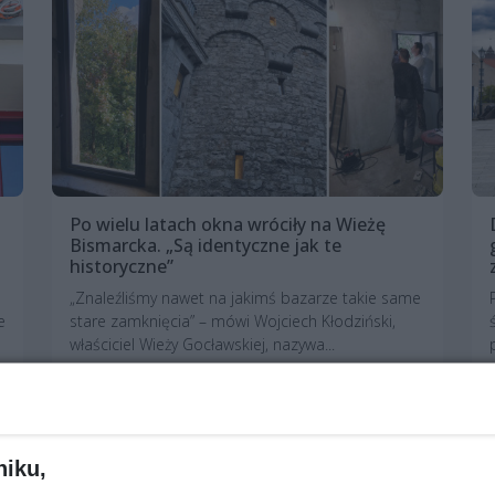
Po wielu latach okna wróciły na Wieżę
Bismarcka. „Są identyczne jak te
historyczne”
„Znaleźliśmy nawet na jakimś bazarze takie same
e
stare zamknięcia” – mówi Wojciech Kłodziński,
właściciel Wieży Gocławskiej, nazywa...
1 rok temu
Aktualności
niku,