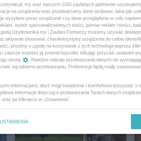
zczecinie.pl, my oraz naszych 1160 zaufanych partnerów uzyskujemy
cje na urządzeniu oraz przetwarzamy dane osobowe, takie jak unika
je wysyłane przez urządzenie czy dane przeglądania w celu zapewn
klam, wybór spersonalizowanych treści, pomiar reklam i treści, bad
 zgodą Użytkownika my i Zaufani Partnerzy możemy używać dokład
az aktywnie skanować charakterystykę urządzenia do celów identyfi
ść, prosimy o zgodę na korzystanie z tych technologii poprzez klikn
a i zawsze możesz ją zmienić/wycofać klikając przycisk ustawień pr
Odnaleźli kolejne historyczne miejsce w
ogu strony
. Niektóre rodzaje przetwarzania danych nie wymagaj
Puszczy Bukowej. Upamiętnia autora
iwić się takiemu przetwarzaniu. Preferencje będą miały zastosowania
„Ody do radości”
Mowa o głazie z piaskowca, na którym widnieje
inskrypcja sprzed blisko 120 lat poświęcona
szymi informacjami, abyś mógł świadomie i komfortowo korzystać z
pamięci poety Friedricha Schillera. Znów...
gółowe informacje dotyczące przetwarzania Twoich danych znajdzi
s
oraz po kliknięciu w „Ustawienia”.
1 rok temu
Aktualności
USTAWIENIA