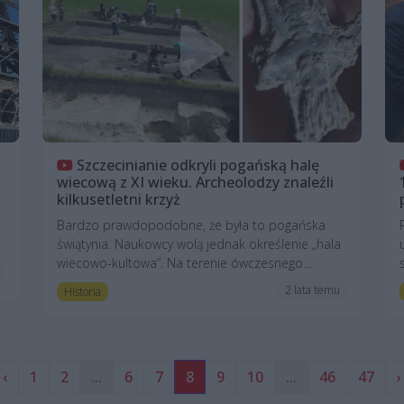
Szczecinianie odkryli pogańską halę
wiecową z XI wieku. Archeolodzy znaleźli
kilkusetletni krzyż
Bardzo prawdopodobne, że była to pogańska
świątynia. Naukowcy wolą jednak określenie „hala
wiecowo-kultowa”. Na terenie ówczesnego...
2 lata temu
Historia
‹
1
2
...
6
7
8
9
10
...
46
47
›