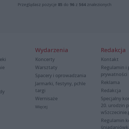
Przeglądasz pozycje
85
do
96
z
564
znalezionych
Wydarzenia
Redakcja
eki
Koncerty
Kontakt
nie
Warsztaty
Regulamin i 
prywatności
Spacery i oprowadzania
Reklama
Jarmarki, festyny, pchle
targi
Redakcja
ody
Wernisaże
Specjalny kon
20. urodzin p
Więcej
wSzczecinie.
Regulamin 
śniadaniówk