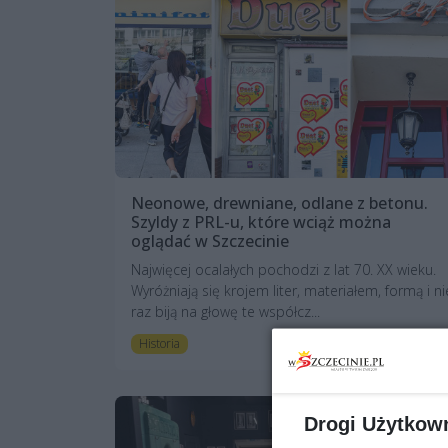
Neonowe, drewniane, odlane z betonu.
Szyldy z PRL-u, które wciąż można
oglądać w Szczecinie
Najwięcej ocalałych pochodzi z lat 70. XX wieku.
Wyróżniają się krojem liter, materiałem, formą i ni
raz biją na głowę te współcz...
1 rok temu
Historia
Drogi Użytkow