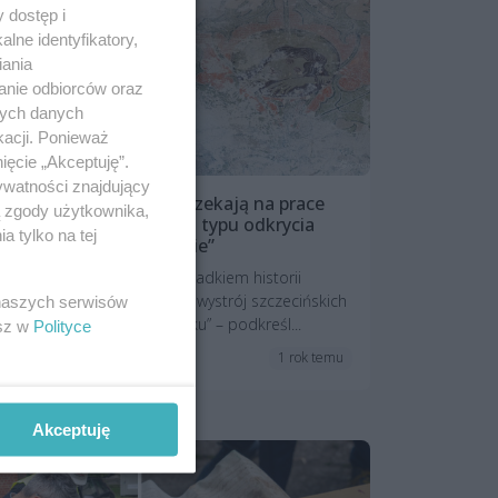
 dostęp i
lne identyfikatory,
iania
anie odbiorców oraz
nych danych
kacji. Ponieważ
ięcie „Akceptuję”.
ywatności znajdujący
Secesyjne polichromie czekają na prace
ą zgody użytkownika,
konserwatorskie. „Tego typu odkrycia
 tylko na tej
zdarzają się sporadycznie”
„Są z pewnością cennym świadkiem historii
dokumentującym oryginalny wystrój szczecińskich
 naszych serwisów
kamienic z początku XX wieku” – podkreśl...
esz w
Polityce
1 rok temu
Historia
Akceptuję