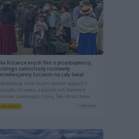
Na Różance kręcili film o przedsiębiorcy,
którego samochody rozsławiły
przedwojenny Szczecin na cały świat
Kilkadziesiąt osób niczym żywcem wyjętych z
początku XX wieku, a pośród nich Bernhard
Stoewer spacerujący z żoną. Taki obraz czeka...
1 rok temu
Aktualności