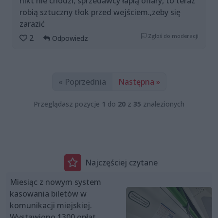
nikt nie chodzi, sprzedawcy łapią ofiary, to teraz
robią sztuczny tłok przed wejściem.,zeby się
zarazić
Zgłoś do moderacji
2
Odpowiedz
« Poprzednia
Następna »
Przeglądasz pozycje
1
do
20
z
35
znalezionych
Najczęściej czytane
Miesiąc z nowym system
kasowania biletów w
komunikacji miejskiej.
Wystawiono 1300 opłat