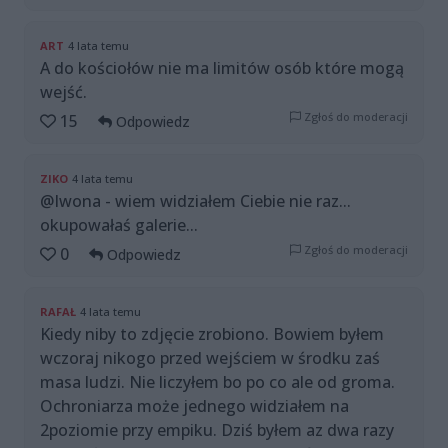
ART
4 lata temu
A do kościołów nie ma limitów osób które mogą
wejść.
Zgłoś do moderacji
15
Odpowiedz
ZIKO
4 lata temu
@Iwona - wiem widziałem Ciebie nie raz...
okupowałaś galerie...
Zgłoś do moderacji
0
Odpowiedz
RAFAŁ
4 lata temu
Kiedy niby to zdjęcie zrobiono. Bowiem byłem
wczoraj nikogo przed wejściem w środku zaś
masa ludzi. Nie liczyłem bo po co ale od groma.
Ochroniarza może jednego widziałem na
2poziomie przy empiku. Dziś byłem az dwa razy