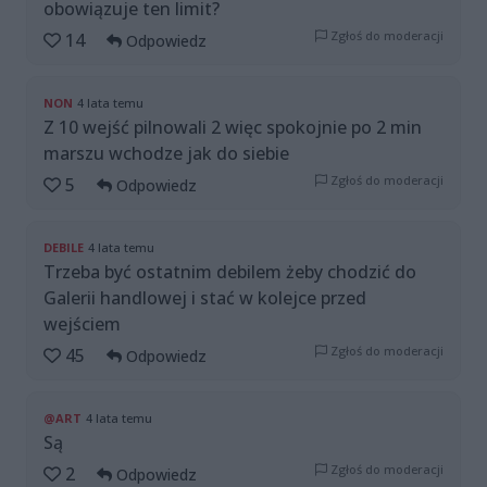
obowiązuje ten limit?
Zgłoś do moderacji
14
Odpowiedz
NON
4 lata temu
Z 10 wejść pilnowali 2 więc spokojnie po 2 min
marszu wchodze jak do siebie
Zgłoś do moderacji
5
Odpowiedz
DEBILE
4 lata temu
Trzeba być ostatnim debilem żeby chodzić do
Galerii handlowej i stać w kolejce przed
wejściem
Zgłoś do moderacji
45
Odpowiedz
@ART
4 lata temu
Są
Zgłoś do moderacji
2
Odpowiedz