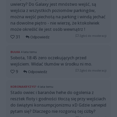
uwierzy? Do Galaxy jest mnóstwo wejść, są
wejścia z wszystkich poziomów parkingów,
można wejść piechotą na parking i windą jechać
na dowolne piętro - nie wierzę, że ktokolwiek
może określić ile jest osób wewnątrz !
Zgłoś do moderacji
31
Odpowiedz
BUŁKA
4 lata temu
Sobota, 18:45 zero oczekujących przed
wejściem. Widać tłumów w środku ni mo.
Zgłoś do moderacji
9
Odpowiedz
KORONAKRYZYS?
4 lata temu
Stado owiec i baranów hehe do ogolenia z
resztek floty i godności tłoczą się przy wejściach
do świątyni konsumpcjonizmu xD Gdzie sanepid
pytam się? Dlaczego nie rozgonią tej ciżby?