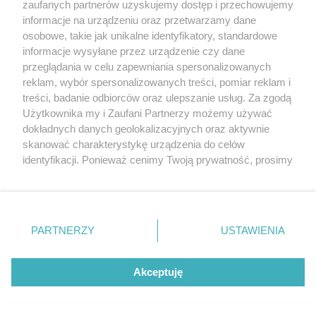
20. urodzin portalu
zaufanych partnerów uzyskujemy dostęp i przechowujemy
Więcej
wSzczecinie.pl
informacje na urządzeniu oraz przetwarzamy dane
osobowe, takie jak unikalne identyfikatory, standardowe
Regulamin konkursów
informacje wysyłane przez urządzenie czy dane
śniadaniówka "Hej
przeglądania w celu zapewniania spersonalizowanych
Szczecin! Jest piątek!"
reklam, wybór spersonalizowanych treści, pomiar reklam i
treści, badanie odbiorców oraz ulepszanie usług. Za zgodą
Użytkownika my i Zaufani Partnerzy możemy używać
dokładnych danych geolokalizacyjnych oraz aktywnie
Partnerzy
skanować charakterystykę urządzenia do celów
Praca Szczecin
identyfikacji. Ponieważ cenimy Twoją prywatność, prosimy
o zgodę na korzystanie z tych technologii poprzez
the:protocol
kliknięcie „Akceptuję”. Zgoda jest dobrowolna i zawsze
POZASzczecin.pl
możesz ją zmienić/wycofać klikając przycisk ustawień
prywatności znajdujący się w lewym dolnym rogu strony
PARTNERZY
USTAWIENIA
. Niektóre rodzaje przetwarzania danych nie wymagają
zgody użytkownika, ale masz prawo sprzeciwić się
© 2026 wSzczecinie.pl
takiemu przetwarzaniu. Preferencje będą miały
Akceptuję
Created by GOD
zastosowania tylko na tej witrynie.
Zapoznaj się z poniższymi informacjami, abyś mógł