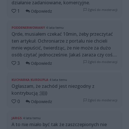
działanie zadaniowane, komercyjne.
Zgłoś do moderacji
1
Odpowiedz
PODDENERWOWANY
4 lata temu
Qrde, musiałem czekać 10min, żeby przeczytać
ten artykuł. Ochroniarze z portalu nie chcieli
mnie wpuścić, twierdząc, że nie może za dużo
osób czytać jednocześnie. Jakaś zaraza czy coś....
Zgłoś do moderacji
3
Odpowiedz
KUCHARKA KURDUPLA
4 lata temu
Ogłaszam, że zachód jest niezgodny z
kontrybucją ;)))))
Zgłoś do moderacji
0
Odpowiedz
JARGS
4 lata temu
A to nie miało być tak że zaszczepionych nie