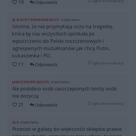
Zgłoś do moderacji
19
Odpowiedz
@ &QUOT;PRAWDA&QUOT;
4 lata temu
Istotne, że nie przymykają oczu na tragedię,
która by nas wszystkich spotkała po
wpuszczeniu do Polski roszczeniowych i
agresywnych muzułmanów jak chcą Putin,
Łukaszenka i PO.
Zgłoś do moderacji
11
Odpowiedz
JANUSZKOPEC@O2.PL
4 lata temu
Ale podobno osób zaszczepionych limity osób
nie dotyczą
Zgłoś do moderacji
21
Odpowiedz
ALA
4 lata temu
Przecież w galaxy do większości sklepów prawie