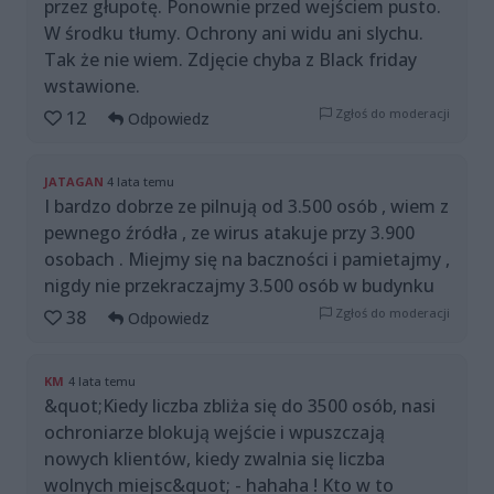
przez głupotę. Ponownie przed wejściem pusto.
W środku tłumy. Ochrony ani widu ani slychu.
Tak że nie wiem. Zdjęcie chyba z Black friday
wstawione.
Zgłoś do moderacji
12
Odpowiedz
JATAGAN
4 lata temu
I bardzo dobrze ze pilnują od 3.500 osób , wiem z
pewnego źródła , ze wirus atakuje przy 3.900
osobach . Miejmy się na baczności i pamietajmy ,
nigdy nie przekraczajmy 3.500 osób w budynku
Zgłoś do moderacji
38
Odpowiedz
KM
4 lata temu
&quot;Kiedy liczba zbliża się do 3500 osób, nasi
ochroniarze blokują wejście i wpuszczają
nowych klientów, kiedy zwalnia się liczba
wolnych miejsc&quot; - hahaha ! Kto w to