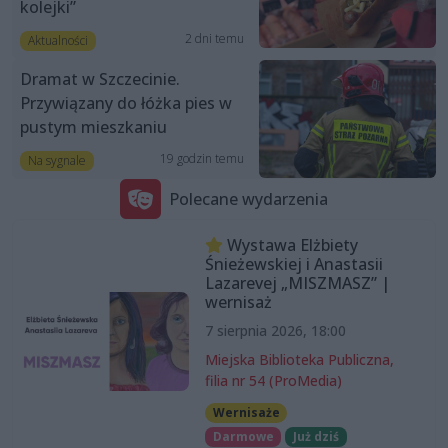
kolejki”
2 dni temu
Aktualności
Dramat w Szczecinie.
Przywiązany do łóżka pies w
pustym mieszkaniu
19 godzin temu
Na sygnale
Polecane wydarzenia
Wystawa Elżbiety
Śnieżewskiej i Anastasii
Lazarevej „MISZMASZ” |
wernisaż
7 sierpnia 2026, 18:00
Miejska Biblioteka Publiczna,
filia nr 54 (ProMedia)
Wernisaże
Darmowe
Już dziś