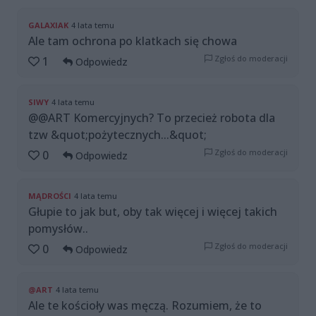
GALAXIAK
4 lata temu
Ale tam ochrona po klatkach się chowa
Zgłoś do moderacji
1
Odpowiedz
SIWY
4 lata temu
@@ART Komercyjnych? To przecież robota dla
tzw &quot;pożytecznych...&quot;
Zgłoś do moderacji
0
Odpowiedz
MĄDROŚCI
4 lata temu
Głupie to jak but, oby tak więcej i więcej takich
pomysłów..
Zgłoś do moderacji
0
Odpowiedz
@ART
4 lata temu
Ale te kościoły was męczą. Rozumiem, że to