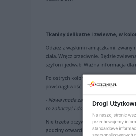
Tkaniny delikatne i zwiewne, w kolo
Odzież z wąskimi ramiączkami, zwanymi 
ciała. Wręcz przeciwnie. Będzie zwiewna
szyfon i jedwab. Ważna informacja dla 
Po ostrych kolorach modnych w poprzed
powściągliwość. W tym sezonie na topie
- Nowa moda zapowiada się naprawdę 
Drogi Użytkow
to zobaczyć i dotknąć. Poznać smak n
Na naszej stronie ws
Nie trzeba oczywiście dodawać, że atu
przechowujemy informa
standardowe informac
godziny otwarcia, dobry dojazd i 1500 
spersonalizowanych re