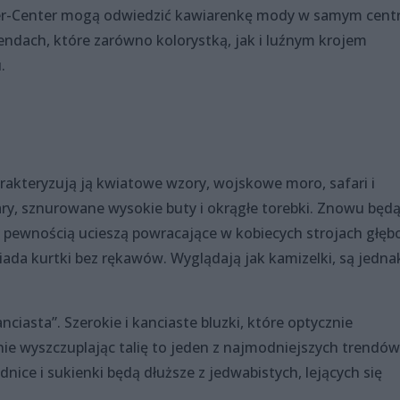
Oder-Center mogą odwiedzić kawiarenkę mody w samym cen
endach, które zarówno kolorystką, jak i luźnym krojem
.
arakteryzują ją kwiatowe wzory, wojskowe moro, safari i
ary, sznurowane wysokie buty i okrągłe torebki. Znowu będ
pewnością ucieszą powracające w kobiecych strojach głęb
iada kurtki bez rękawów. Wyglądają jak kamizelki, są jedna
ciasta”. Szerokie i kanciaste bluzki, które optycznie
nie wyszczuplając talię to jeden z najmodniejszych trendów
ódnice i sukienki będą dłuższe z jedwabistych, lejących się