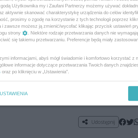
 zgodą Użytkownika my i Zaufani Partnerzy możemy używać dokład
az aktywnie skanować charakterystykę urządzenia do celów identyfi
ść, prosimy o zgodę na korzystanie z tych technologii poprzez klikn
a i zawsze możesz ją zmienić/wycofać klikając przycisk ustawień pr
ogu strony
. Niektóre rodzaje przetwarzania danych nie wymagaj
iwić się takiemu przetwarzaniu. Preferencje będą miały zastosowania
szymi informacjami, abyś mógł świadomie i komfortowo korzystać z
gółowe informacje dotyczące przetwarzania Twoich danych znajdzi
s
oraz po kliknięciu w „Ustawienia”.
USTAWIENIA
Udostępnij