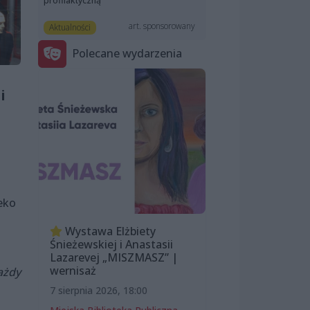
profilaktyczną
art. sponsorowany
Aktualności
Polecane wydarzenia
i
eko
Wystawa Elżbiety
Śnieżewskiej i Anastasii
Lazarevej „MISZMASZ” |
wernisaż
ażdy
7 sierpnia 2026, 18:00