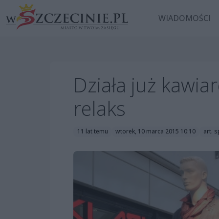
WIADOMOŚCI
Działa już kawi
relaks
11 lat temu
wtorek, 10 marca 2015 10:10
art.