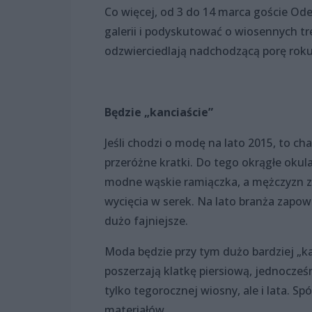
Co więcej, od 3 do 14 marca goście 
galerii i podyskutować o wiosennych tr
odzwierciedlają nadchodzącą porę roku
Będzie „kanciaście”
Jeśli chodzi o modę na lato 2015, to ch
przeróżne kratki. Do tego okrągłe okul
modne wąskie ramiączka, a mężczyzn z 
wycięcia w serek. Na lato branża zapow
dużo fajniejsze.
Moda będzie przy tym dużo bardziej „kan
poszerzają klatkę piersiową, jednocześ
tylko tegorocznej wiosny, ale i lata. Sp
materiałów.