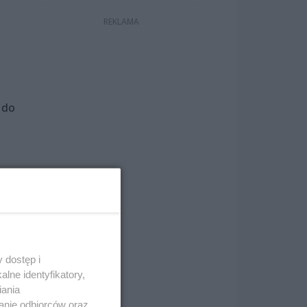
 do
żna
 dostęp i
lne identyfikatory,
iania
anie odbiorców oraz