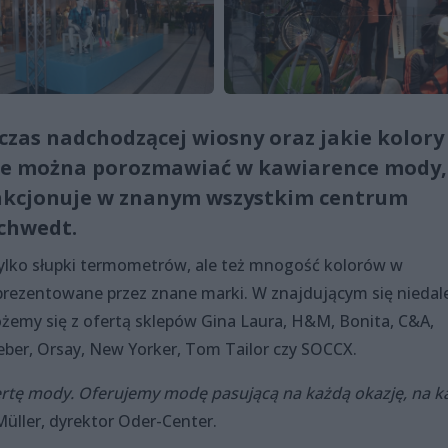
zas nadchodzącej wiosny oraz jakie kolory 
ie można porozmawiać w kawiarence mody,
nkcjonuje w znanym wszystkim centrum
chwedt.
 tylko słupki termometrów, ale też mnogość kolorów w
prezentowane przez znane marki. W znajdującym się niedal
emy się z ofertą sklepów Gina Laura, H&M, Bonita, C&A,
eber, Orsay, New Yorker, Tom Tailor czy SOCCX.
tę mody. Oferujemy modę pasującą na każdą okazję, na k
üller, dyrektor Oder-Center.