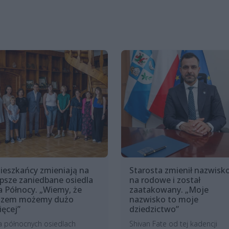
ieszkańcy zmieniają na
Starosta zmienił nazwisk
epsze zaniedbane osiedla
na rodowe i został
a Północy. „Wiemy, że
zaatakowany. „Moje
azem możemy dużo
nazwisko to moje
ięcej”
dziedzictwo”
a północnych osiedlach
Shivan Fate od tej kadencji