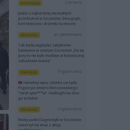
2 dni temu
Komunikacja
Jedno z najbardziej niezwykłych
przedszkoli w Szczecinie. Dwa języki,
kort tenisowy i drzemki na mrozie
art. sponsorowany
Aktualności
Tak będą wyglądać zabytkowe
kamienice w centrum Szczecina! „Do tej
pory to nie było możliwe w historycznej
zabudowie miasta”
19 godzin temu
Inwestycje
Haniebny wpis członka zarządu
Pogoni po śmierci Morozowskiego:
“niech spie***la”. Haditaghi nie chce
go w klubie
14 godzin temu
Aktualności
Nowy punkt Diagnostyki w Szczecinie
otworzył się wraz z akcją