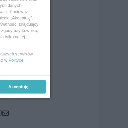
nych danych
kacji. Ponieważ
ięcie „Akceptuję”.
ywatności znajdujący
ą zgody użytkownika,
 tylko na tej
 naszych serwisów
esz w
Polityce
Akceptuję