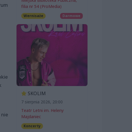
Miejska Biblioteka Publiczna,
trum
filia nr 54 (ProMedia)
Wernisaże
Darmowe
ą
okie
k
SKOLIM
7 sierpnia 2026, 20:00
Teatr Letni im. Heleny
 nie
Majdaniec
Koncerty