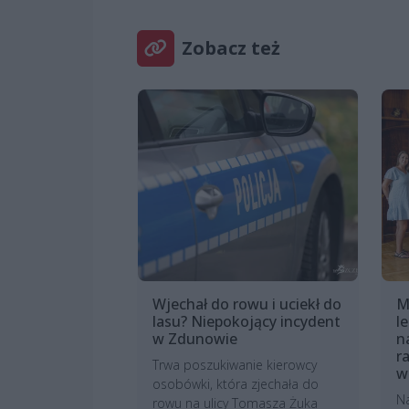
Zobacz też
Wjechał do rowu i uciekł do
M
lasu? Niepokojący incydent
l
w Zdunowie
n
r
Trwa poszukiwanie kierowcy
w
osobówki, która zjechała do
N
rowu na ulicy Tomasza Żuka