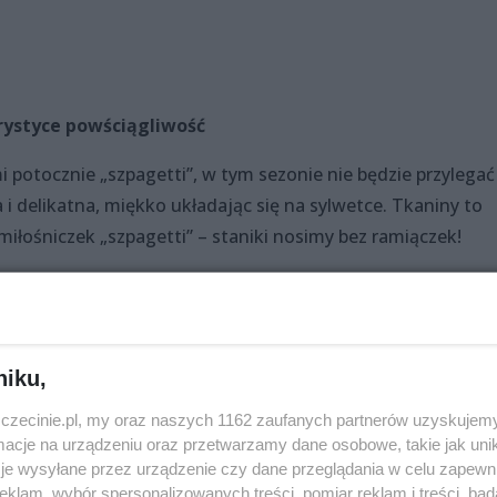
rystyce powściągliwość
potocznie „szpagetti”, w tym sezonie nie będzie przylegać
 i delikatna, miękko układając się na sylwetce. Tkaniny to
miłośniczek „szpagetti” – staniki nosimy bez ramiączek!
nich latach, w tej chwili w kolorystyce obowiązuje
 będą pastele, przede wszystkim róż i mięta.
interesująco
– zapowiada dyrektor Oder-Center
- U nas mo
niku,
owych trendów
– zaznacza.
zczecinie.pl, my oraz naszych 1162 zaufanych partnerów uzyskujemy
tami Oder-Center są najwyższa jakość obsługi, dogodne
cje na urządzeniu oraz przetwarzamy dane osobowe, takie jak unika
je wysyłane przez urządzenie czy dane przeglądania w celu zapewn
bezpłatnych miejsc parkingowych.
klam, wybór spersonalizowanych treści, pomiar reklam i treści, bad