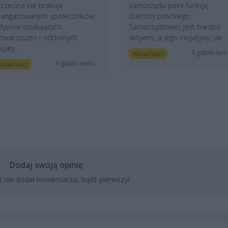
czecina nie brakuje
samorządu pełni funkcję
aangażowanych społeczników,
starosty polickiego.
tywnie działających
Samorządowiec jest bardzo
owarzyszeń i oddolnych
aktywny, a jego inicjatywy, jak...
icjaty...
9 godzin te
Aktualności
9 godzin temu
ktualności
Dodaj swoją opinię
t nie dodał komentarza, bądź pierwszy!