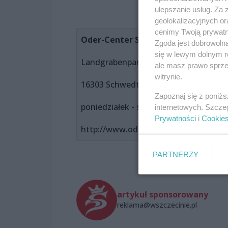
ulepszanie usług. Za
geolokalizacyjnych or
cenimy Twoją prywatno
Oder-Center Schwedt
Zgoda jest dobrowoln
się w lewym dolnym r
Landgrabenpark 1
ale masz prawo sprzec
witrynie.
16303 Schwedt
Zapoznaj się z poniż
poniedziałek - sobota 9.30 - 20.00
internetowych. Szcze
Prywatności
i
Cookie
http://www.oder-center.de/pl/pl
PARTNERZY
artykuł sponsorowany
reklama@wszczecinie.pl