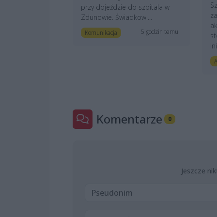
Sz
przy dojeździe do szpitala w
z
Zdunowie. Świadkowi...
ak
5 godzin temu
Komunikacja
st
in
A
Komentarze
0
Jeszcze nik