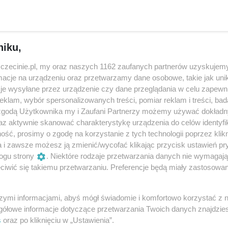
niku,
zczecinie.pl, my oraz naszych 1162 zaufanych partnerów uzyskujemy
cje na urządzeniu oraz przetwarzamy dane osobowe, takie jak unika
je wysyłane przez urządzenie czy dane przeglądania w celu zapewn
klam, wybór spersonalizowanych treści, pomiar reklam i treści, bad
 zgodą Użytkownika my i Zaufani Partnerzy możemy używać dokład
az aktywnie skanować charakterystykę urządzenia do celów identyfi
ilion złotych ze słynnej
Dramat w Szczecinie.
ść, prosimy o zgodę na korzystanie z tych technologii poprzez klikn
biórki Łatwoganga i
Przywiązany do łóżka pies
a i zawsze możesz ją zmienić/wycofać klikając przycisk ustawień pr
undacji Cancer Fighters
w pustym mieszkaniu
ogu strony
. Niektóre rodzaje przetwarzania danych nie wymagaj
rafiło do szczecińskiego
Puste mieszkanie, a w nim
iwić się takiemu przetwarzaniu. Preferencje będą miały zastosowania
zpitala
przywiązany do łóżka ujadając
eniądze ze zbiórki w ramach
psiak, który od dwóch dni mó
cji „Diss na raka” pomogą
szymi informacjami, abyś mógł świadomie i komfortowo korzystać z
nie mieć dostępy do wody ani
dopiecznym Kliniki Pediatrii i
gółowe informacje dotyczące przetwarzania Twoich danych znajdzi
jedzenia. Pol...
mato-Onkologii Dziecięcej
s
oraz po kliknięciu w „Ustawienia”.
15 godzin te
Aktualności