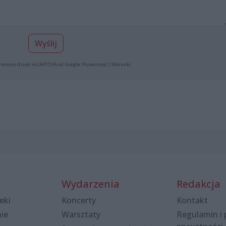
Wyślij
roniony dzięki reCAPTCHA od Google:
Prywatność
|
Warunki
.
Wydarzenia
Redakcja
eki
Koncerty
Kontakt
nie
Warsztaty
Regulamin i 