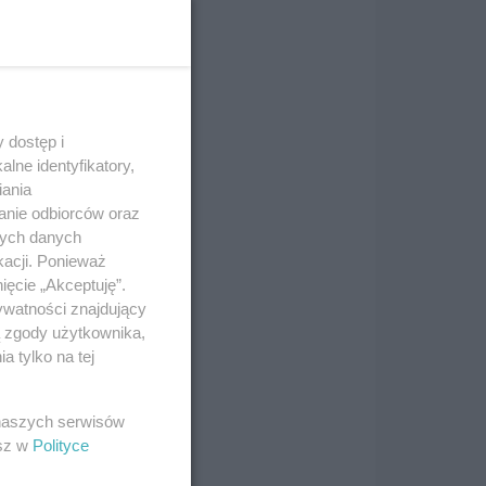
 dostęp i
lne identyfikatory,
iania
anie odbiorców oraz
nych danych
kacji. Ponieważ
ięcie „Akceptuję”.
ywatności znajdujący
ą zgody użytkownika,
 tylko na tej
y
gł
 naszych serwisów
esz w
Polityce
mu