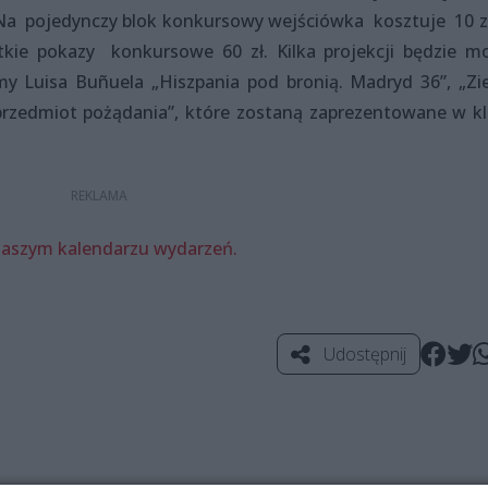
. Na pojedynczy blok konkursowy wejściówka kosztuje 10 zł
stkie pokazy konkursowe 60 zł. Kilka projekcji będzie m
my Luisa Buñuela „Hiszpania pod bronią. Madryd 36”, „Zi
przedmiot pożądania”, które zostaną zaprezentowane w kl
naszym kalendarzu wydarzeń.
Udostępnij