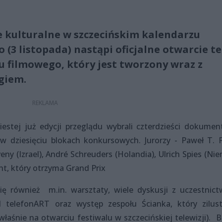
kulturalne w szczecińskim kalendarzu
o (3 listopada) nastąpi oficjalne otwarcie t
filmowego, który jest tworzony wraz z
giem.
estej już edycji przeglądu wybrali czterdzieści dokumen
w dziesięciu blokach konkursowych. Jurorzy - Paweł T. Fe
eny (Izrael), André Schreuders (Holandia), Ulrich Spies (Ni
t, który otrzyma Grand Prix
 również m.in. warsztaty, wiele dyskusji z uczestnic
 telefonART oraz występ zespołu Ścianka, który zilust
łaśnie na otwarciu festiwalu w szczecińskiej telewizji). B