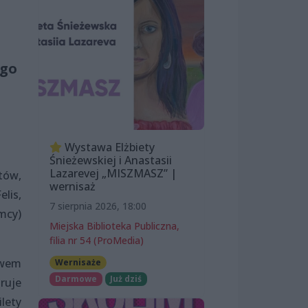
ego
Wystawa Elżbiety
Śnieżewskiej i Anastasii
Lazarevej „MISZMASZ” |
tów,
wernisaż
lis,
7 sierpnia 2026, 18:00
emcy)
Miejska Biblioteka Publiczna,
filia nr 54 (ProMedia)
twem
Wernisaże
Darmowe
Już dziś
ruje
ilety