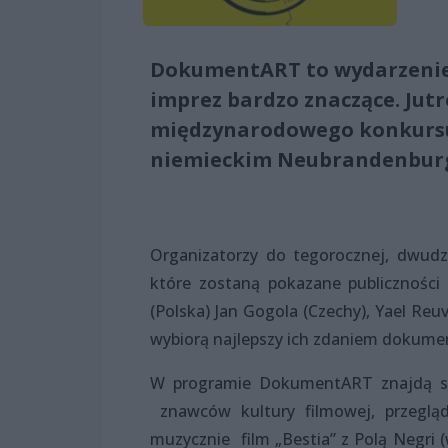
DokumentART to wydarzenie 
imprez bardzo znaczące. Jutr
międzynarodowego konkursu 
niemieckim Neubrandenbur
Organizatorzy do tegorocznej, dwudzi
które zostaną pokazane publiczności 
(Polska) Jan Gogola (Czechy), Yael Reuv
wybiorą najlepszy ich zdaniem dokumen
W programie DokumentART znajdą się
znawców kultury filmowej, przegląd
muzycznie film „Bestia” z Polą Negri (w