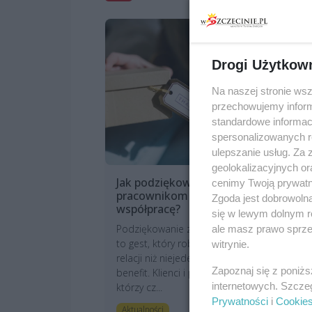
Drogi Użytkow
Na naszej stronie ws
przechowujemy informa
standardowe informac
spersonalizowanych re
ulepszanie usług. Za
geolokalizacyjnych or
Jak podziękować klientom i
M
cenimy Twoją prywatno
pracownikom za
z
Zgoda jest dobrowoln
współpracę?
F
się w lewym dolnym r
t
Podziękowanie za współpracę
ale masz prawo sprzec
s
to gest, który robi więcej dla
witrynie.
Pi
relacji niż niejeden rabat czy
ak
Zapoznaj się z poniż
benefit. Klienci i pracownicy,
po
internetowych. Szcze
którzy cz...
He
Prywatności
i
Cookie
art. sponsorowany
Aktualności