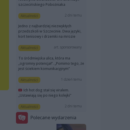
szczecińskiego Pobożniaka
2 dni temu
Aktualności
Jedno z najbardziej niezwykłych
przedszkoli w Szczecinie. Dwa języki,
kort tenisowy i drzemki na mrozie
art. sponsorowany
Aktualności
To śródmiejska ulica, która ma
„ogromny potencjał”. „Pomimo tego, że
jest ściekiem komunikacyjnym”
1 dzień temu
Aktualności
Ich hot dog stał się viralem.
„Ustawiają się po niego kolejki”
2 dni temu
Aktualności
Polecane wydarzenia