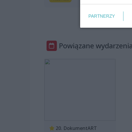
or
A
PARTNERZY
Powiązane wydarzeni
20. DokumentART