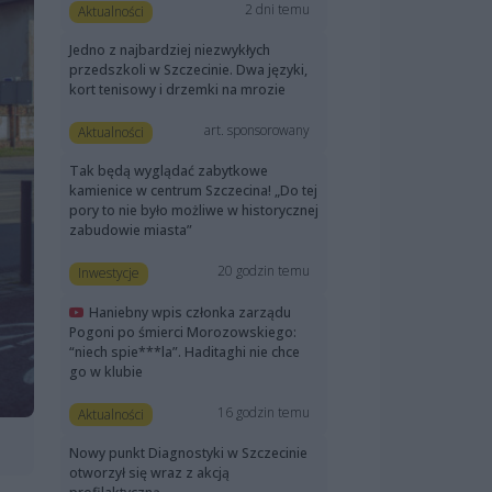
2 dni temu
Aktualności
Jedno z najbardziej niezwykłych
przedszkoli w Szczecinie. Dwa języki,
kort tenisowy i drzemki na mrozie
art. sponsorowany
Aktualności
Tak będą wyglądać zabytkowe
kamienice w centrum Szczecina! „Do tej
pory to nie było możliwe w historycznej
zabudowie miasta”
20 godzin temu
Inwestycje
Haniebny wpis członka zarządu
Pogoni po śmierci Morozowskiego:
“niech spie***la”. Haditaghi nie chce
go w klubie
16 godzin temu
Aktualności
Nowy punkt Diagnostyki w Szczecinie
otworzył się wraz z akcją