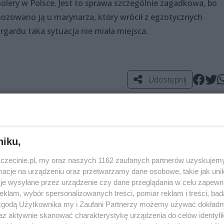
holery w Polsce. Jest to sprawa szczególnie zagadkowa, bo
ozowano ją u marynarza, który wrócił z egzotycznych
rgardu taka sytuacja nie miała miejsca.
Udostępnij
niku,
zczecinie.pl, my oraz naszych 1162 zaufanych partnerów uzyskujemy
cje na urządzeniu oraz przetwarzamy dane osobowe, takie jak unika
je wysyłane przez urządzenie czy dane przeglądania w celu zapewn
klam, wybór spersonalizowanych treści, pomiar reklam i treści, bad
 zgodą Użytkownika my i Zaufani Partnerzy możemy używać dokład
az aktywnie skanować charakterystykę urządzenia do celów identyfi