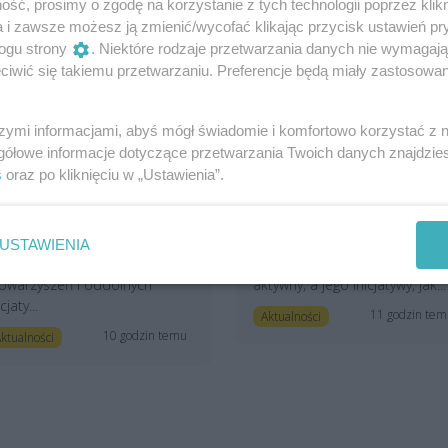
ść, prosimy o zgodę na korzystanie z tych technologii poprzez klikn
a i zawsze możesz ją zmienić/wycofać klikając przycisk ustawień pr
ogu strony
. Niektóre rodzaje przetwarzania danych nie wymagaj
iwić się takiemu przetwarzaniu. Preferencje będą miały zastosowania
ieszkańcy zmieniają na
Starosta zmienił nazwisk
epsze zaniedbane osiedla
na rodowe i został
szymi informacjami, abyś mógł świadomie i komfortowo korzystać z
a Północy. „Wiemy, że
zaatakowany. „Moje
azem możemy dużo
nazwisko to moje
gółowe informacje dotyczące przetwarzania Twoich danych znajdzi
ięcej”
dziedzictwo”
s
oraz po kliknięciu w „Ustawienia”.
a północnych osiedlach
Shivan Fate od tej kadencji
czecina nie brakuje
samorządu pełni funkcję
aangażowanych społeczników,
starosty polickiego.
USTAWIENIA
tywnie działających
Samorządowiec jest bardzo
owarzyszeń i oddolnych
aktywny, a jego inicjatywy, jak...
icjaty...
11 godzin te
Aktualności
10 godzin temu
ktualności