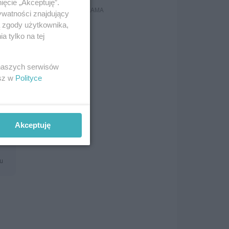
ięcie „Akceptuję”.
ywatności znajdujący
ą zgody użytkownika,
 tylko na tej
o
 naszych serwisów
esz w
Polityce
Akceptuję
mu