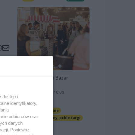
Szczeciński Bazar
Smakoszy
9 sierpnia 2026, 10:00
 dostęp i
OFF Marina
lne identyfikatory,
iania
Imprezy cykliczne
anie odbiorców oraz
Jarmarki, festyny, pchle targi
nych danych
Darmowe
kacji. Ponieważ