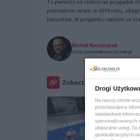
To pierwszy od sześciu lat przypadek c
poprzednim razem, w 2019 roku, zdiagn
kierunków. W przypadku seniorki ze Sta
Michał Kaczmarek
m.kaczmarek@wszczecinie.pl
Zobacz też
Drogi Użytkow
Na naszej stronie ws
przechowujemy informa
standardowe informac
spersonalizowanych re
ulepszanie usług. Za
geolokalizacyjnych or