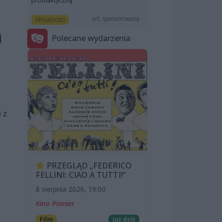
profilaktyczną
art. sponsorowany
Aktualności
j
Polecane wydarzenia
 z
PRZEGLĄD „FEDERICO
FELLINI: CIAO A TUTTI!”
8 sierpnia 2026, 19:00
Kino Pionier
Film
Już dziś