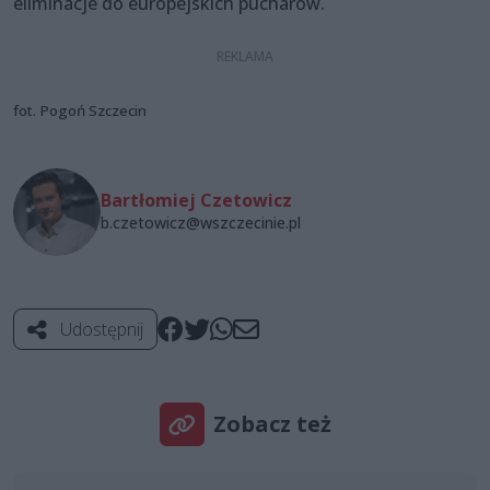
eliminacje do europejskich pucharów.
fot. Pogoń Szczecin
Bartłomiej Czetowicz
b.czetowicz@wszczecinie.pl
Udostępnij
Zobacz też