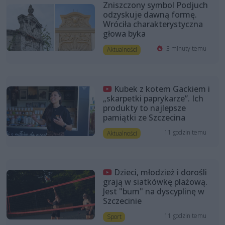
Zniszczony symbol Podjuch
odzyskuje dawną formę.
Wróciła charakterystyczna
głowa byka
3 minuty temu
Aktualności
Kubek z kotem Gackiem i
„skarpetki paprykarze”. Ich
produkty to najlepsze
pamiątki ze Szczecina
11 godzin temu
Aktualności
Dzieci, młodzież i dorośli
grają w siatkówkę plażową.
Jest "bum" na dyscyplinę w
Szczecinie
11 godzin temu
Sport