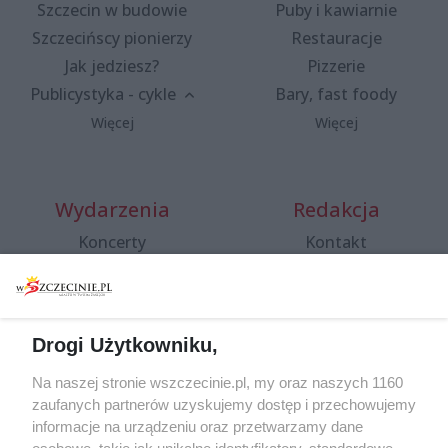
Szczecin w budowie
Puby i kawiarnie
Szczecińscy pionierzy
Restauracje
Jak jedziesz?
Pizzerie
Publicystyka - cykle
Bary, fast foody
Więcej
Więcej
Wydarzenia
Redakcja
Koncerty
Kontakt
Warsztaty
Regulamin i polityka
prywatności
Spacery i oprowadzania
Reklama
Jarmarki, festyny, pchle
Drogi Użytkowniku,
targi
Redakcja
Wernisaże
Specjalny koncert z okazji
Na naszej stronie wszczecinie.pl, my oraz naszych 1160
20. urodzin portalu
zaufanych partnerów uzyskujemy dostęp i przechowujemy
Więcej
wSzczecinie.pl
informacje na urządzeniu oraz przetwarzamy dane