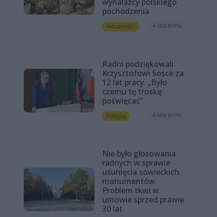
wynalazcy polskiego
pochodzenia
4 lata temu
Aktualności
Radni podziękowali
Krzysztofowi Sosce za
12 lat pracy. „Było
czemu tę troskę
poświęcać”
4 lata temu
Polityka
Nie było głosowania
radnych w sprawie
usunięcia sowieckich
monumentów.
Problem tkwi w
umowie sprzed prawie
30 lat