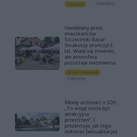
4 lata temu
Inwestycje
Uwielbiany przez
mieszkańców
Szczeciński Bazar
Smakoszy skończył 5
lat. Wiele się zmieniło,
ale atmosfera
pozostaje niezmienna
Relacje i fotorelacje
4 lata temu
Młody architekt o SDS:
„To wciąż może być
atrakcyjna
przestrzeń”. I
prezentuje, jak tego
dokonać [wizualizacje]