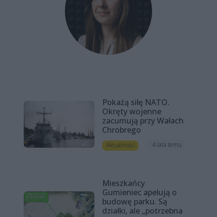
Pokażą siłę NATO.
Okręty wojenne
zacumują przy Wałach
Chrobrego
4 lata temu
Aktualności
Mieszkańcy
Gumieniec apelują o
budowę parku. Są
działki, ale „potrzebna