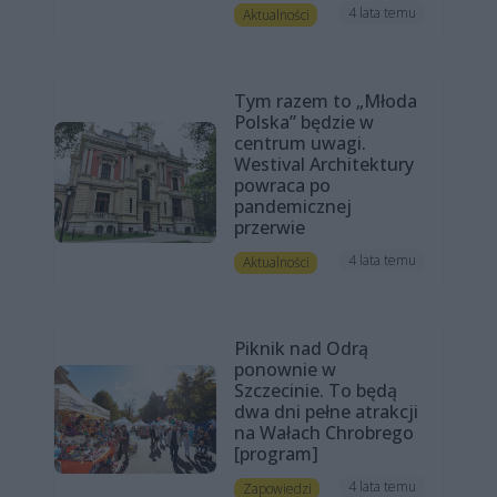
4 lata temu
Aktualności
Tym razem to „Młoda
Polska” będzie w
centrum uwagi.
Westival Architektury
powraca po
pandemicznej
przerwie
4 lata temu
Aktualności
Piknik nad Odrą
ponownie w
Szczecinie. To będą
dwa dni pełne atrakcji
na Wałach Chrobrego
[program]
4 lata temu
Zapowiedzi