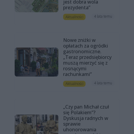
jest dobra wola
prezydenta”
4 lata temu
Aktualności
Nowe zniżki w
opłatach za ogródki
gastronomiczne.
„Teraz przedsiębiorcy
muszą mierzyć się z
rosnącymi
rachunkami”
4 lata temu
Aktualności
„Czy pan Michał czuł
się Polakiem”?
Dyskusja radnych w
sprawie
uhonorowania