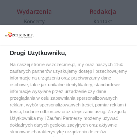
Wydarzenia
Redakcja
Koncerty
Kontakt
Warsztaty
Regulamin i polityka
prywatności
Spacery i oprowadzania
Reklama
Jarmarki, festyny, pchle
Drogi Użytkowniku,
targi
Redakcja
Wernisaże
Specjalny koncert z okazji
Na naszej stronie wszczecinie.pl, my oraz naszych 1160
20. urodzin portalu
zaufanych partnerów uzyskujemy dostęp i przechowujemy
Więcej
wSzczecinie.pl
informacje na urządzeniu oraz przetwarzamy dane
osobowe, takie jak unikalne identyfikatory, standardowe
Regulamin konkursów
informacje wysyłane przez urządzenie czy dane
śniadaniówka "Hej
przeglądania w celu zapewniania spersonalizowanych
Szczecin! Jest piątek!"
reklam, wybór spersonalizowanych treści, pomiar reklam i
treści, badanie odbiorców oraz ulepszanie usług. Za zgodą
Użytkownika my i Zaufani Partnerzy możemy używać
dokładnych danych geolokalizacyjnych oraz aktywnie
Partnerzy
skanować charakterystykę urządzenia do celów