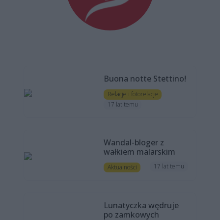
Buona notte Stettino!
Relacje i fotorelacje
17 lat temu
Wandal-bloger z
wałkiem malarskim
17 lat temu
Aktualności
Lunatyczka wędruje
po zamkowych