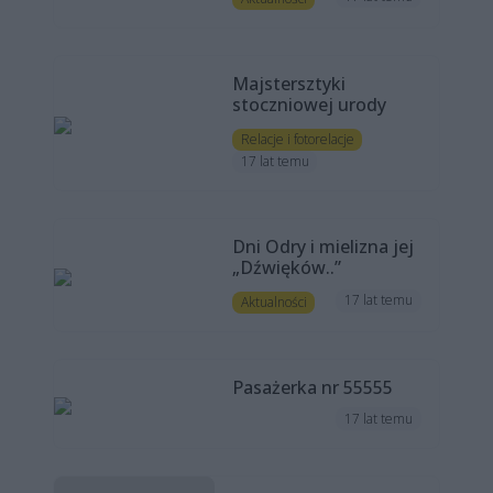
Majstersztyki
stoczniowej urody
Relacje i fotorelacje
17 lat temu
Dni Odry i mielizna jej
„Dźwięków..”
17 lat temu
Aktualności
Pasażerka nr 55555
17 lat temu