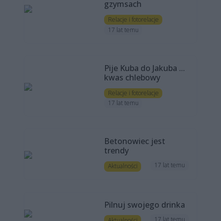
gzymsach
Relacje i fotorelacje
17 lat temu
Pije Kuba do Jakuba ...
kwas chlebowy
Relacje i fotorelacje
17 lat temu
Betonowiec jest
trendy
17 lat temu
Aktualności
Pilnuj swojego drinka
17 lat temu
Aktualności