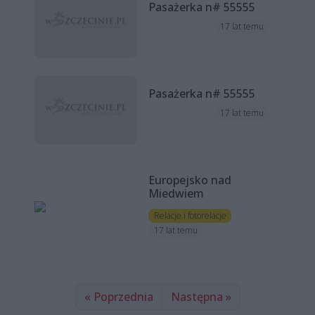
Pasażerka n# 55555
17 lat temu
Pasażerka n# 55555
17 lat temu
Europejsko nad
Miedwiem
Relacje i fotorelacje
17 lat temu
« Poprzednia
Następna »