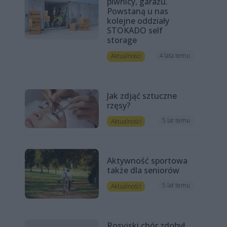
piwnicy, garażu.
Powstaną u nas
kolejne oddziały
STOKADO self
storage
4 lata temu
Aktualności
Jak zdjąć sztuczne
rzęsy?
5 lat temu
Aktualności
Aktywność sportowa
także dla seniorów
5 lat temu
Aktualności
Rosyjski chór zdobył