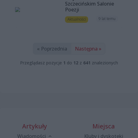
Szczecińskim Salonie
Poezji
9 lat temu
Aktualności
« Poprzednia
Następna »
Przeglądasz pozycje
1
do
12
z
641
znalezionych
Artykuły
Miejsca
Wiadomości
Kluby i dyskoteki