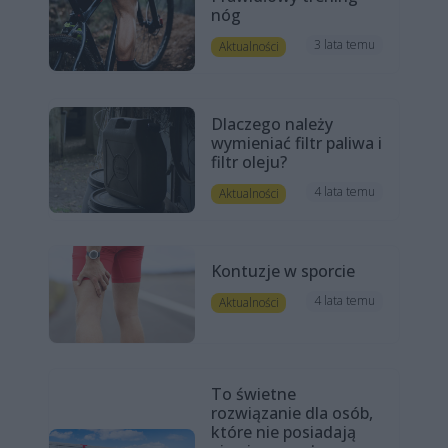
nóg
3 lata temu
Aktualności
Dlaczego należy
wymieniać filtr paliwa i
filtr oleju?
4 lata temu
Aktualności
Kontuzje w sporcie
4 lata temu
Aktualności
To świetne
rozwiązanie dla osób,
które nie posiadają