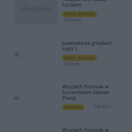
Szczecin
Relacje i fotorelacje
9 lat temu
Juwenalia na grzędach
część I
Relacje i fotorelacje
9 lat temu
Wojciech Pszoniak w
Szczecińskim Salonie
Poezji
9 lat temu
Aktualności
Wojciech Pszoniak w