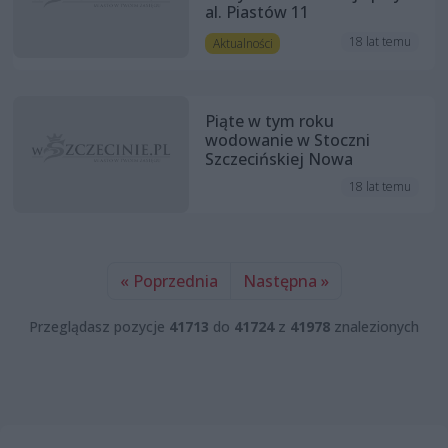
al. Piastów 11
18 lat temu
Aktualności
Piąte w tym roku
wodowanie w Stoczni
Szczecińskiej Nowa
18 lat temu
« Poprzednia
Następna »
Przeglądasz pozycje
41713
do
41724
z
41978
znalezionych