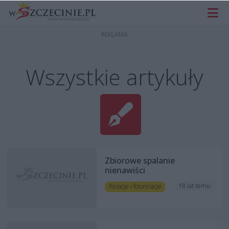
Wszystkie artykuły
Zbiorowe spalanie
nienawiści
18 lat temu
Relacje i fotorelacje