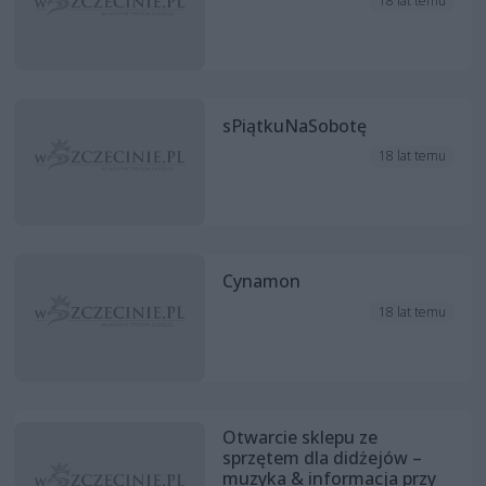
18 lat temu
sPiątkuNaSobotę
18 lat temu
Cynamon
18 lat temu
Otwarcie sklepu ze
sprzętem dla didżejów –
muzyka & informacja przy