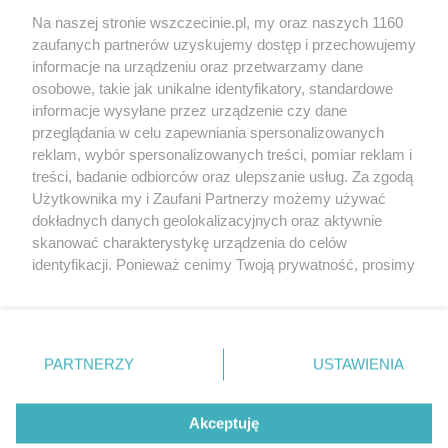
Wernisaże
Specjalny koncert z okazji
Na naszej stronie wszczecinie.pl, my oraz naszych 1160
20. urodzin portalu
zaufanych partnerów uzyskujemy dostęp i przechowujemy
Więcej
wSzczecinie.pl
informacje na urządzeniu oraz przetwarzamy dane
osobowe, takie jak unikalne identyfikatory, standardowe
Regulamin konkursów
informacje wysyłane przez urządzenie czy dane
śniadaniówka "Hej
przeglądania w celu zapewniania spersonalizowanych
Szczecin! Jest piątek!"
reklam, wybór spersonalizowanych treści, pomiar reklam i
treści, badanie odbiorców oraz ulepszanie usług. Za zgodą
Użytkownika my i Zaufani Partnerzy możemy używać
dokładnych danych geolokalizacyjnych oraz aktywnie
Partnerzy
skanować charakterystykę urządzenia do celów
Praca Szczecin
identyfikacji. Ponieważ cenimy Twoją prywatność, prosimy
o zgodę na korzystanie z tych technologii poprzez
the:protocol
kliknięcie „Akceptuję”. Zgoda jest dobrowolna i zawsze
POZASzczecin.pl
możesz ją zmienić/wycofać klikając przycisk ustawień
prywatności znajdujący się w lewym dolnym rogu strony
PARTNERZY
USTAWIENIA
. Niektóre rodzaje przetwarzania danych nie wymagają
zgody użytkownika, ale masz prawo sprzeciwić się
© 2026 wSzczecinie.pl
takiemu przetwarzaniu. Preferencje będą miały
Akceptuję
Created by GOD
zastosowania tylko na tej witrynie.