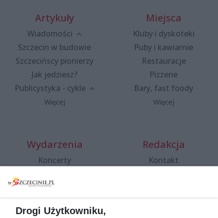
Artykuły
Miejsca
Wiadomości
Kluby i dyskoteki
Szczecin w budowie
Puby i kawiarnie
Szczecińscy pionierzy
Restauracje
Jak jedziesz?
Pizzerie
Publicystyka - cykle
Bary, fast foody
Więcej
Więcej
Wydarzenia
Redakcja
Koncerty
Kontakt
Warsztaty
Regulamin i polityka
prywatności
Spacery i oprowadzania
Reklama
Jarmarki, festyny, pchle
Drogi Użytkowniku,
targi
Redakcja