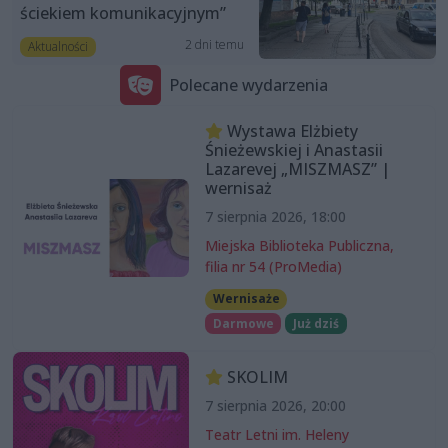
ściekiem komunikacyjnym”
2 dni temu
Aktualności
Polecane wydarzenia
Wystawa Elżbiety
Śnieżewskiej i Anastasii
Lazarevej „MISZMASZ” |
wernisaż
7 sierpnia 2026, 18:00
Miejska Biblioteka Publiczna,
filia nr 54 (ProMedia)
Wernisaże
Darmowe
Już dziś
SKOLIM
7 sierpnia 2026, 20:00
Teatr Letni im. Heleny