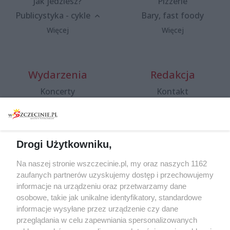
Jak jedziesz?
Pizzerie
Publicystyka - cykle
Bary, fast foody
Więcej
Więcej
Wydarzenia
Redakcja
Koncerty
Kontakt
Warsztaty
Regulamin i polityka
prywatności
Spacery i oprowadzania
Reklama
Jarmarki, festyny, pchle
Drogi Użytkowniku,
targi
Redakcja
Wernisaże
Specjalny koncert z okazji
Na naszej stronie wszczecinie.pl, my oraz naszych 1162
20. urodzin portalu
zaufanych partnerów uzyskujemy dostęp i przechowujemy
Więcej
wSzczecinie.pl
informacje na urządzeniu oraz przetwarzamy dane
osobowe, takie jak unikalne identyfikatory, standardowe
Regulamin konkursów
informacje wysyłane przez urządzenie czy dane
śniadaniówka "Hej
przeglądania w celu zapewniania spersonalizowanych
Szczecin! Jest piątek!"