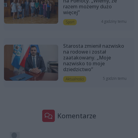
na Północy. „Wiemy, że
razem możemy dużo
więcej”
4 godziny temu
Sport
Starosta zmienił nazwisko
na rodowe i został
zaatakowany. „Moje
nazwisko to moje
dziedzictwo”
5 godzin temu
Aktualności
Komentarze