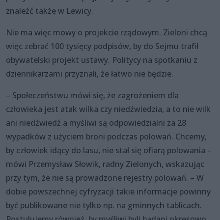
znaleźć także w Lewicy.
Nie ma więc mowy o projekcie rządowym. Zieloni chcą
więc zebrać 100 tysięcy podpisów, by do Sejmu trafił
obywatelski projekt ustawy. Politycy na spotkaniu z
dziennikarzami przyznali, że łatwo nie będzie.
– Społeczeństwu mówi się, że zagrożeniem dla
człowieka jest atak wilka czy niedźwiedzia, a to nie wilk
ani niedźwiedź a myśliwi są odpowiedzialni za 28
wypadków z użyciem broni podczas polowań. Chcemy,
by człowiek idący do lasu, nie stał się ofiarą polowania –
mówi Przemysław Słowik, radny Zielonych, wskazując
przy tym, że nie są prowadzone rejestry polowań. – W
dobie powszechnej cyfryzacji takie informacje powinny
być publikowane nie tylko np. na gminnych tablicach.
Postulujemy również, by myśliwi byli badani okresowo