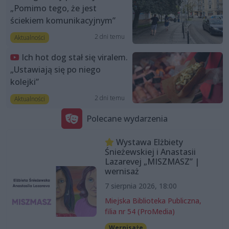
„Pomimo tego, że jest
ściekiem komunikacyjnym”
2 dni temu
Aktualności
Ich hot dog stał się viralem.
„Ustawiają się po niego
kolejki”
2 dni temu
Aktualności
Polecane wydarzenia
Wystawa Elżbiety
Śnieżewskiej i Anastasii
Lazarevej „MISZMASZ” |
wernisaż
7 sierpnia 2026, 18:00
Miejska Biblioteka Publiczna,
filia nr 54 (ProMedia)
Wernisaże