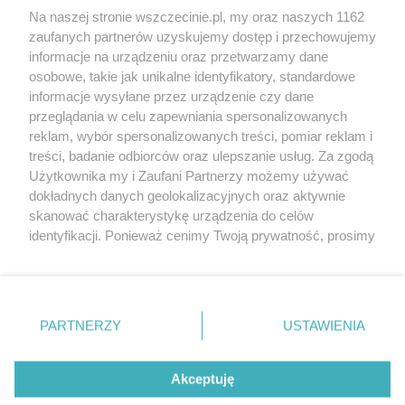
Wernisaże
Specjalny koncert z okazji
Na naszej stronie wszczecinie.pl, my oraz naszych 1162
20. urodzin portalu
zaufanych partnerów uzyskujemy dostęp i przechowujemy
Więcej
wSzczecinie.pl
informacje na urządzeniu oraz przetwarzamy dane
osobowe, takie jak unikalne identyfikatory, standardowe
Regulamin konkursów
informacje wysyłane przez urządzenie czy dane
śniadaniówka "Hej
przeglądania w celu zapewniania spersonalizowanych
Szczecin! Jest piątek!"
reklam, wybór spersonalizowanych treści, pomiar reklam i
treści, badanie odbiorców oraz ulepszanie usług. Za zgodą
Użytkownika my i Zaufani Partnerzy możemy używać
dokładnych danych geolokalizacyjnych oraz aktywnie
Partnerzy
skanować charakterystykę urządzenia do celów
Praca Szczecin
identyfikacji. Ponieważ cenimy Twoją prywatność, prosimy
o zgodę na korzystanie z tych technologii poprzez
the:protocol
kliknięcie „Akceptuję”. Zgoda jest dobrowolna i zawsze
POZASzczecin.pl
możesz ją zmienić/wycofać klikając przycisk ustawień
prywatności znajdujący się w lewym dolnym rogu strony
PARTNERZY
USTAWIENIA
. Niektóre rodzaje przetwarzania danych nie wymagają
zgody użytkownika, ale masz prawo sprzeciwić się
© 2026 wSzczecinie.pl
takiemu przetwarzaniu. Preferencje będą miały
Akceptuję
Created by GOD
zastosowania tylko na tej witrynie.