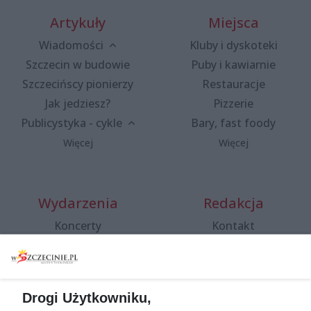
Artykuły
Miejsca
Wiadomości
Kluby i dyskoteki
Szczecin w budowie
Puby i kawiarnie
Szczecińscy pionierzy
Restauracje
Jak jedziesz?
Pizzerie
Publicystyka - cykle
Bary, fast foody
Więcej
Więcej
Wydarzenia
Redakcja
Koncerty
Kontakt
Warsztaty
Regulamin i polityka
prywatności
Spacery i oprowadzania
Reklama
Jarmarki, festyny, pchle
Drogi Użytkowniku,
targi
Redakcja