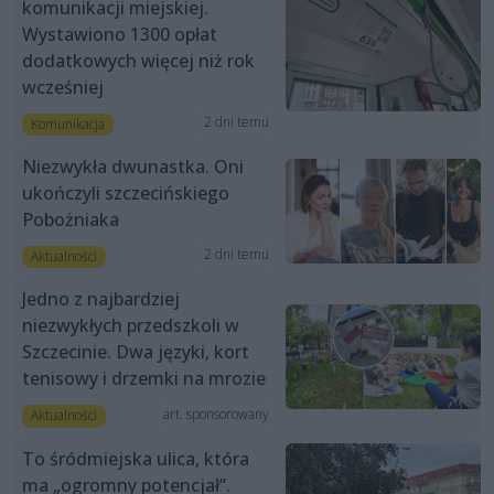
komunikacji miejskiej.
Wystawiono 1300 opłat
dodatkowych więcej niż rok
wcześniej
2 dni temu
Komunikacja
Niezwykła dwunastka. Oni
ukończyli szczecińskiego
Pobożniaka
2 dni temu
Aktualności
Jedno z najbardziej
niezwykłych przedszkoli w
Szczecinie. Dwa języki, kort
tenisowy i drzemki na mrozie
art. sponsorowany
Aktualności
To śródmiejska ulica, która
ma „ogromny potencjał”.