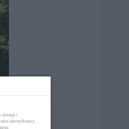
 dostęp i
lne identyfikatory,
iania