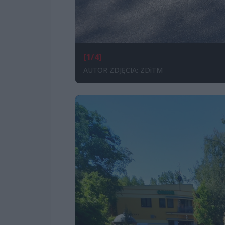
[1/4]
AUTOR ZDJĘCIA: ZDiTM