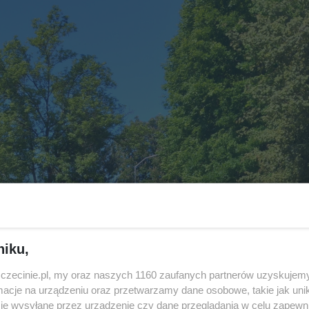
niku,
zczecinie.pl, my oraz naszych 1160 zaufanych partnerów uzyskujemy
cje na urządzeniu oraz przetwarzamy dane osobowe, takie jak unika
je wysyłane przez urządzenie czy dane przeglądania w celu zapewn