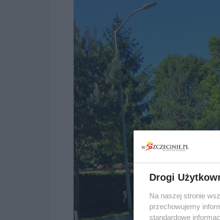
Drogi Użytkow
Na naszej stronie ws
przechowujemy informa
standardowe informac