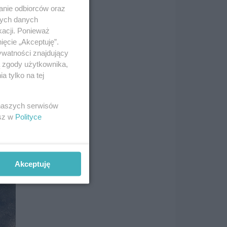
anie odbiorców oraz
nych danych
kacji. Ponieważ
ięcie „Akceptuję”.
ywatności znajdujący
ą zgody użytkownika,
 tylko na tej
 naszych serwisów
esz w
Polityce
Akceptuję