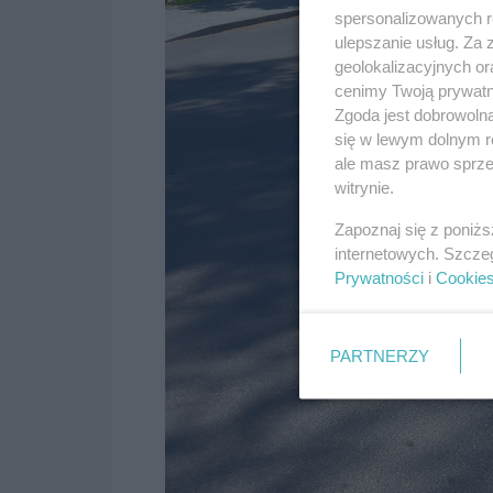
spersonalizowanych re
ulepszanie usług. Za
geolokalizacyjnych or
cenimy Twoją prywatno
Zgoda jest dobrowoln
się w lewym dolnym r
ale masz prawo sprzec
witrynie.
Zapoznaj się z poniż
internetowych. Szcze
Prywatności
i
Cookie
PARTNERZY