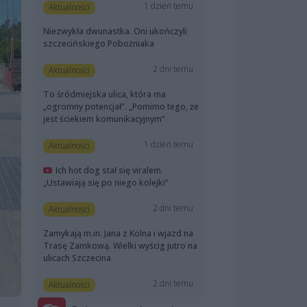
1 dzień temu
Aktualności
Niezwykła dwunastka. Oni ukończyli
szczecińskiego Pobożniaka
2 dni temu
Aktualności
To śródmiejska ulica, która ma
„ogromny potencjał”. „Pomimo tego, że
jest ściekiem komunikacyjnym”
1 dzień temu
Aktualności
Ich hot dog stał się viralem.
„Ustawiają się po niego kolejki”
2 dni temu
Aktualności
Zamykają m.in. Jana z Kolna i wjazd na
Trasę Zamkową. Wielki wyścig jutro na
ulicach Szczecina
2 dni temu
Aktualności