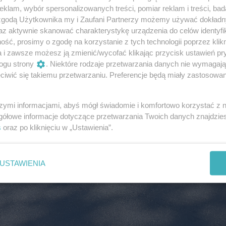
klam, wybór spersonalizowanych treści, pomiar reklam i treści, bad
 zgodą Użytkownika my i Zaufani Partnerzy możemy używać dokład
az aktywnie skanować charakterystykę urządzenia do celów identyfi
ść, prosimy o zgodę na korzystanie z tych technologii poprzez klikn
a i zawsze możesz ją zmienić/wycofać klikając przycisk ustawień pr
ogu strony
. Niektóre rodzaje przetwarzania danych nie wymagaj
iwić się takiemu przetwarzaniu. Preferencje będą miały zastosowania
szymi informacjami, abyś mógł świadomie i komfortowo korzystać z
gółowe informacje dotyczące przetwarzania Twoich danych znajdzi
s
oraz po kliknięciu w „Ustawienia”.
USTAWIENIA