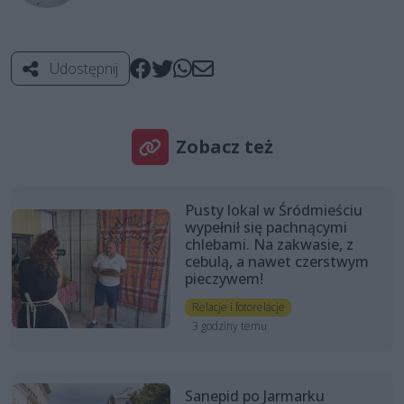
Udostępnij
Zobacz też
Pusty lokal w Śródmieściu
wypełnił się pachnącymi
chlebami. Na zakwasie, z
cebulą, a nawet czerstwym
pieczywem!
Relacje i fotorelacje
3 godziny temu
Sanepid po Jarmarku