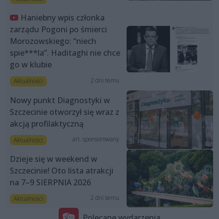
Haniebny wpis członka
zarządu Pogoni po śmierci
Morozowskiego: “niech
spie***la”. Haditaghi nie chce
go w klubie
2 dni temu
Aktualności
Nowy punkt Diagnostyki w
Szczecinie otworzył się wraz z
akcją profilaktyczną
art. sponsorowany
Aktualności
Dzieje się w weekend w
Szczecinie! Oto lista atrakcji
na 7–9 SIERPNIA 2026
2 dni temu
Aktualności
Polecane wydarzenia