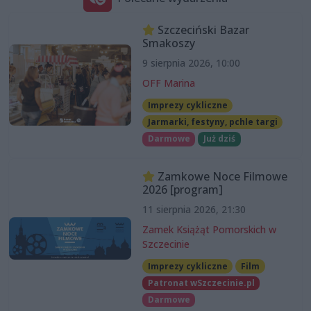
Szczeciński Bazar
Smakoszy
9 sierpnia 2026, 10:00
OFF Marina
Imprezy cykliczne
Jarmarki, festyny, pchle targi
Darmowe
Już dziś
Zamkowe Noce Filmowe
2026 [program]
11 sierpnia 2026, 21:30
Zamek Książąt Pomorskich w
Szczecinie
Imprezy cykliczne
Film
Patronat wSzczecinie.pl
Darmowe