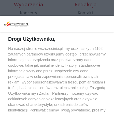
Wydarzenia
Redakcja
Koncerty
Kontakt
Warsztaty
Regulamin i polityka
prywatności
Spacery i oprowadzania
Reklama
Jarmarki, festyny, pchle
Drogi Użytkowniku,
targi
Redakcja
Wernisaże
Specjalny koncert z okazji
Na naszej stronie wszczecinie.pl, my oraz naszych 1162
20. urodzin portalu
zaufanych partnerów uzyskujemy dostęp i przechowujemy
Więcej
wSzczecinie.pl
informacje na urządzeniu oraz przetwarzamy dane
osobowe, takie jak unikalne identyfikatory, standardowe
Regulamin konkursów
informacje wysyłane przez urządzenie czy dane
śniadaniówka "Hej
przeglądania w celu zapewniania spersonalizowanych
Szczecin! Jest piątek!"
reklam, wybór spersonalizowanych treści, pomiar reklam i
treści, badanie odbiorców oraz ulepszanie usług. Za zgodą
Użytkownika my i Zaufani Partnerzy możemy używać
dokładnych danych geolokalizacyjnych oraz aktywnie
Partnerzy
skanować charakterystykę urządzenia do celów
Praca Szczecin
identyfikacji. Ponieważ cenimy Twoją prywatność, prosimy